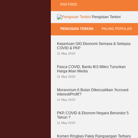
RSS FEED
Pengisian Terkini
PENGISIAN TERKINI
PALING POPULAR
Keperluan GIG Ekonomi Semasa & Selepas
COVID & PKP
11 May 2020
Pasca COVID, Bantu IKS Mikro Turunkan
Harga Iklan Media
11 May 2020
Morarorium 6 Bulan Dikecualikan 'Accrued
Interest/Profit'?
11 May 2020
PKP, COVID & Ekonom Negara Berundur 5
Tahun ?
11 May 2020
Komen Ringkas Pakej Rangsangan Terbaru