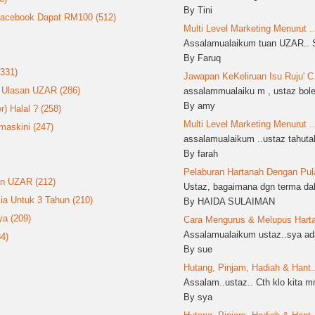
By Tini
 Facebook Dapat RM100 (512)
Multi Level Marketing Menurut ..
Assalamualaikum tuan UZAR.. S
By Faruq
(331)
Jawapan KeKeliruan Isu Ruju' C.
: Ulasan UZAR (286)
assalammualaiku m , ustaz boleh
By amy
 Halal ? (258)
Multi Level Marketing Menurut ..
askini (247)
assalamualaikum ..ustaz tahutak
By farah
Pelaburan Hartanah Dengan Pula
an UZAR (212)
Ustaz, bagaimana dgn terma dala
ia Untuk 3 Tahun (210)
By HAIDA SULAIMAN
a (209)
Cara Mengurus & Melupus Harta 
Assalamualaikum ustaz..sya ada
4)
By sue
Hutang, Pinjam, Hadiah & Hant..
Assalam..ustaz.. Cth klo kita 
By sya