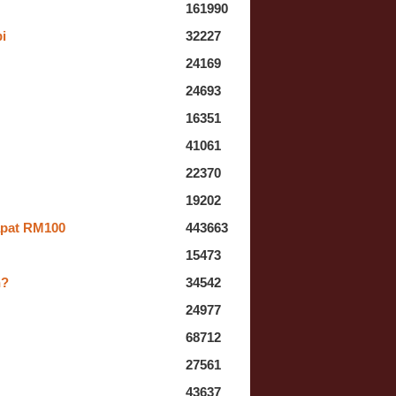
161990
i
32227
24169
24693
16351
41061
22370
19202
apat RM100
443663
15473
h?
34542
24977
68712
27561
43637