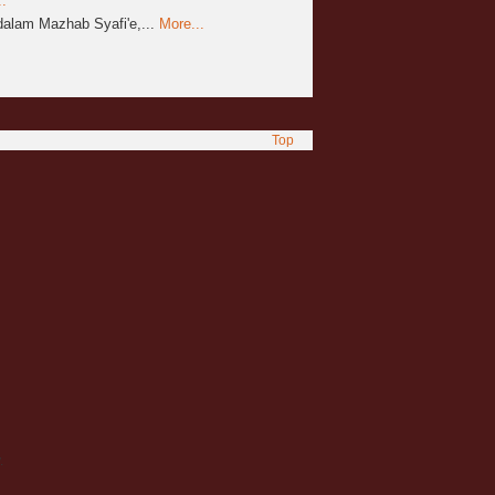
.
alam Mazhab Syafi'e,...
More...
Top
.