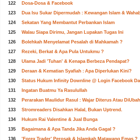
122
Dosa-Dosa & Facebook
123
Dua Isu Sukar Dipermudah : Kewangan Islam & Wahab
124
Sekatan Yang Membantut Perbankan Islam
125
Walau Siapa Dirimu, Jangan Lupakan Tugas Ini
126
Bolehkah Menyelamat Pesalah di Mahkamah ?
127
Rezeki, Berkat & Apa Pula Untukmu ?
128
Ulama Jadi 'Tuhan' & Kenapa Berbeza Pendapat?
129
Deraan & Kematian Syafiah : Apa Diperlukan Kini?
130
Status Hukum Infinity Downline @ Login Facebook D
131
Ingatan Buatmu Ya Rasulullah
132
Perarakan Maulidur Rasul : Wajar Diterus Atau DiUba
133
Stromreaders Disahkan Halal, Bukan Uptrend.
134
Hukum Rai Valentine & Jual Bunga
135
Bagaimana & Apa Tanda Jika Anda Gagal ?
136
'Forex Trader' Perosak & Islamkah Matawang Emas ?