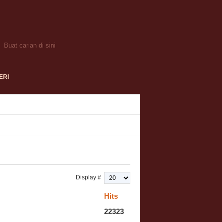
ERI
Display #
Hits
22323