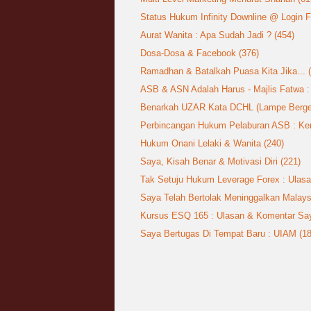
Status Hukum Infinity Downline @ Login
Aurat Wanita : Apa Sudah Jadi ? (454)
Dosa-Dosa & Facebook (376)
Ramadhan & Batalkah Puasa Kita Jika... 
ASB & ASN Adalah Harus - Majlis Fatwa 
Benarkah UZAR Kata DCHL (Lampe Berger)
Perbincangan Hukum Pelaburan ASB : Kem
Hukum Onani Lelaki & Wanita (240)
Saya, Kisah Benar & Motivasi Diri (221)
Tak Setuju Hukum Leverage Forex : Ulas
Saya Telah Bertolak Meninggalkan Malays
Kursus ESQ 165 : Ulasan & Komentar Say
Saya Bertugas Di Tempat Baru : UIAM (18