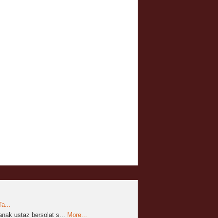
a...
nak ustaz bersolat s...
More...