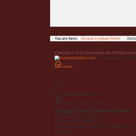
You are here:
Senarai Lengkap Artikel
Bahas
Copyright © 2026 Zaharuddin.net. All Rights Re
Listing ID · EngageYou
Home
.com
EngageYourEmployees.com
Premium domain · For sale
EngageYourEmployees
.com
19-character brandable .com
19 characters ·
6 years old
·
A short, memorable, established domain ready to 
Buy-it-now