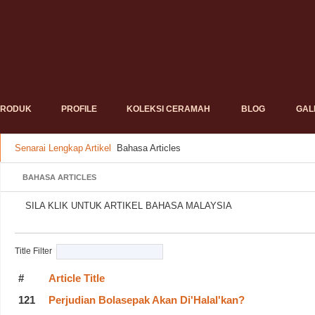
PRODUK
PROFILE
KOLEKSI CERAMAH
BLOG
GAL
Senarai Lengkap Artikel
Bahasa Articles
BAHASA ARTICLES
SILA KLIK UNTUK ARTIKEL BAHASA MALAYSIA
Title Filter
#
Article Title
121
Perjudian Bolasepak Akan Di'Halal'kan?