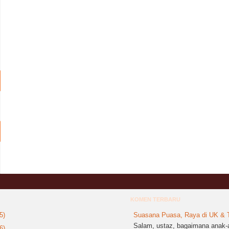
KOMEN TERBARU
5)
Suasana Puasa, Raya di UK & T
Salam, ustaz, bagaimana anak-a
6)