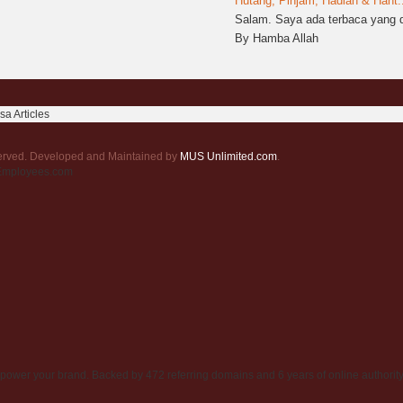
Hutang, Pinjam, Hadiah & Hant..
Salam. Saya ada terbaca yang d
By Hamba Allah
a Articles
served. Developed and Maintained by
MUS Unlimited.com
.
rEmployees.com
power your brand. Backed by 472 referring domains and 6 years of online authority