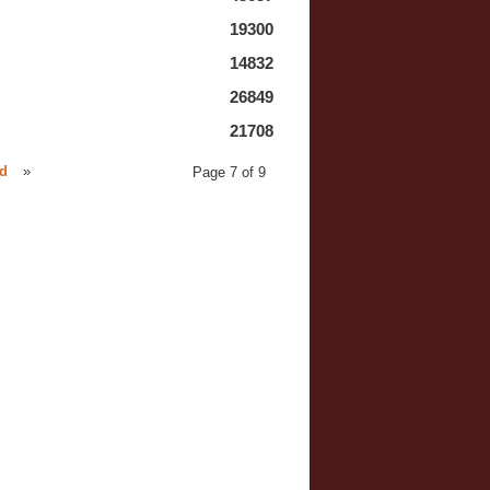
19300
14832
26849
21708
d
»
Page 7 of 9