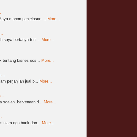
.
aya mohon penjelasan ...
More...
..
 saya bertanya tent...
More...
.
 tentang bisnes ocs...
More...
...
m perjanjian jual b...
More...
...
 soalan..berkenaan d...
More...
.
mminjam dgn bank dan...
More...