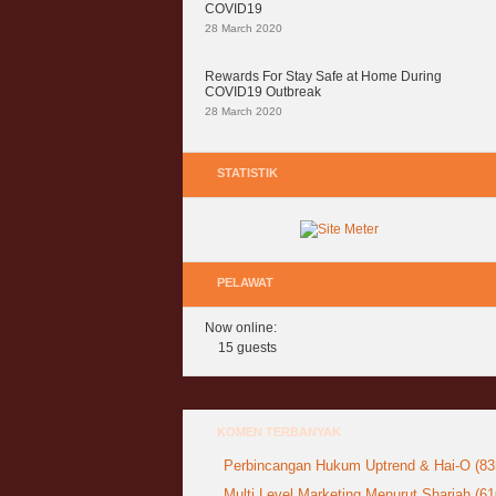
COVID19
28 March 2020
Rewards For Stay Safe at Home During
COVID19 Outbreak
28 March 2020
STATISTIK
PELAWAT
Now online:
15 guests
KOMEN TERBANYAK
Perbincangan Hukum Uptrend & Hai-O (83
Multi Level Marketing Menurut Shariah (61