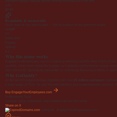
Demand signals indicate strong ranking potential out of the box.
CPC
$0.00
Brandable & memorable
Short, easy to say, easy to type — the foundation of any premium brand.
Length
19
Radio test
Passes
Appeal
4.0
Why this name works
EngageYourEmployees.com is a category-defining namethe kind of full-phrase na
portfolio. It has been online for 6 years, so it already carries history search en
301 redirect for SEO equity
Newsletter or community
Personal portfolio or age
Why GoDaddy?
As the world's largest domain registrar with over
20 million customers
, GoDad
a wide range of TLDs. Its user-friendly interface and comprehensive services, i
Buy EngageYourEmployees.com
Professional Trust
Used by SEOs, marketers, and investors all over the world.
Share on X
Listing ID · EngageYourEmployees.com