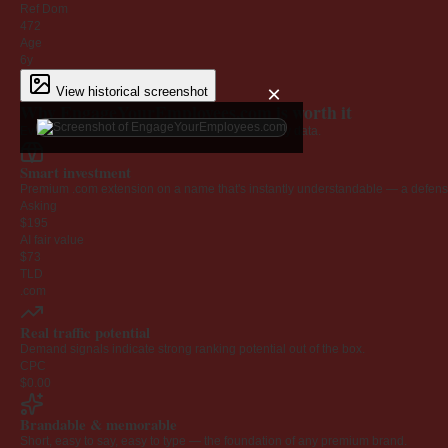
Ref Dom
472
Age
6y
×
View historical screenshot
Why EngageYourEmployees.com is worth it
Every claim below is backed by verified third-party data.
Smart investment
Premium .com extension on a name that's instantly understandable — a defensib
Asking
$195
AI fair value
$73
TLD
.com
Real traffic potential
Demand signals indicate strong ranking potential out of the box.
CPC
$0.00
Brandable & memorable
Short, easy to say, easy to type — the foundation of any premium brand.