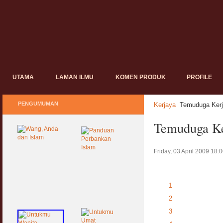
UTAMA
LAMAN ILMU
KOMEN PRODUK
PROFILE
PENGUMUMAN
Kerjaya
Temuduga Kerj
Temuduga Ke
Friday, 03 April 2009 18:
1
2
3