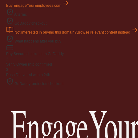
Buy EngageYourEmployees.com
Afternic
GoDaddy checkout
Not interested in buying this domain?
Browse relevant content instead
What happens after you buy
Pay
Secure checkout on GoDaddy
2
Verify
Ownership confirmed
3
Push
Delivered within 24h
GoDaddy-protected checkout
EngageYour