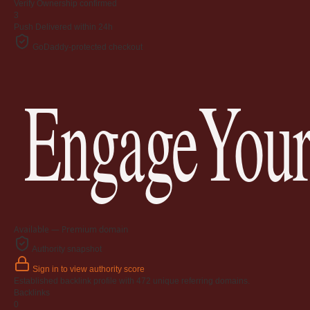
Verify
Ownership confirmed
3
Push
Delivered within 24h
GoDaddy-protected checkout
EngageYour
Available — Premium domain
Authority snapshot
Sign in to view authority score
Established backlink profile with
472
unique referring domains.
Backlinks
0