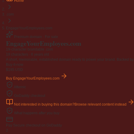
Home
.com
EngageYourEmployees.com
Premium domain · For sale
Engage
Your
Employees
.com
19-character brandable .com
19 characters ·
6 years old
A short, memorable, established domain ready to power your brand. Backed by 4
Buy-it-now
$195
USD
Buy EngageYourEmployees.com
Afternic
GoDaddy checkout
Not interested in buying this domain?
Browse relevant content instead
What happens after you buy
Pay
Secure checkout on GoDaddy
2