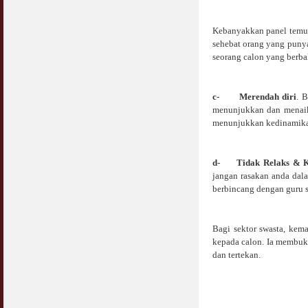
Kebanyakkan panel temud
sehebat orang yang puny
seorang calon yang berba
c-
Merendah diri
. 
menunjukkan dan menaikk
menunjukkan kedinamikan
d-
Tidak Relaks & K
jangan rasakan anda da
berbincang dengan guru 
Bagi sektor swasta, ke
kepada calon. Ia membuk
dan tertekan.