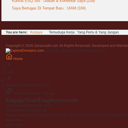
Kursus ESQ 165 : Ulasan & Komentar Saya (209)
Saya Bertugas Di Tempat Baru : UIAM (184)
You are here:
Kerjaya
Temuduga Kerja : Yang Perlu & Yang Jangan
Copyright © 2026 Zaharuddin.net. All Rights Reserved. Developed and Mainta
Listing ID · EngageYourEmployees.com
Home
.com
EngageYourEmployees.com
Premium domain · For sale
Engage
Your
Employees
.com
19-character brandable .com
19 characters ·
6 years old
A short, memorable, established domain ready to power your brand. Backed by 4
Buy-it-now
$195
USD