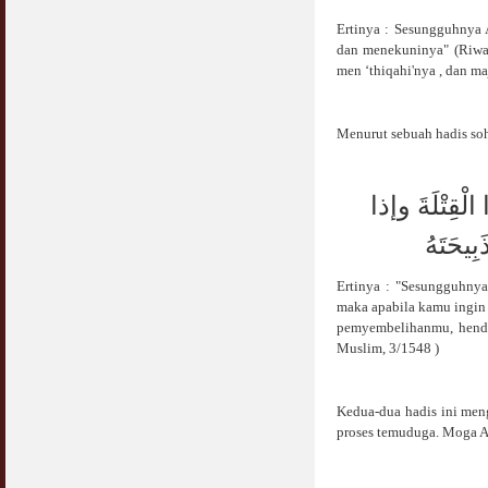
Ertinya : Sesungguhnya 
dan menekuninya" (Riway
men ‘thiqahi'nya , dan m
Menurut sebuah hadis soh
الْقِتْلَةَ وإذا
بِيحَتَهُ
Ertinya : "Sesungguhnya 
maka apabila kamu ingin
pemyembelihanmu, henda
Muslim, 3/1548 )
Kedua-dua hadis ini men
proses temuduga. Moga Al