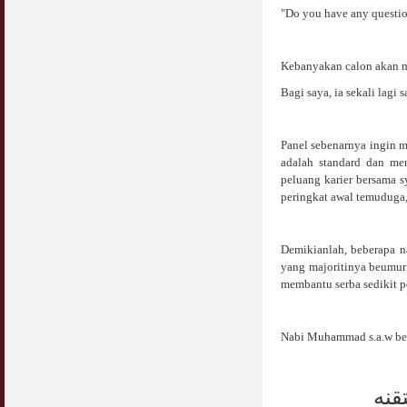
"Do you have any questio
Kebanyakan calon akan m
Bagi saya, ia sekali lagi 
Panel sebenarnya ingin m
adalah standard dan me
peluang karier bersama sy
peringkat awal temuduga
Demikianlah, beberapa n
yang majoritinya beumur 
membantu serba sedikit pe
Nabi Muhammad s.a.w ber
قنه