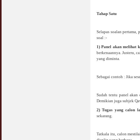
Syahwat Terangsang Tika Puasa : Keliru
Tahap Satu
Mazi & Mani
22 July 2012
Selapas soalan pertama,
Hukum Nikah Wanita Hamil Anak Luar Nikah
soal :-
07 May 2007
1) Panel akan melihat 
berkenaannya. Justeru, ca
Hukum Labur & Berniaga Forex (Forex
Trading)
yang diminta.
07 January 2008
Terkini Hukum ASB dan ASN
Sebagai contoh : Jika s
17 February 2009
Sudah tentu panel akan 
Subuh Tapi Masih Belum Mandi Wajib : Sah
Puasanya ?
Demikian juga subjek Qaw
23 August 2010
2)
Tugas yang calon l
sekarang.
Menonton Filem Lucah Oleh Suami Isteri
16 May 2007
Tatkala itu, calon mesti
Temuduga Kerja : Yang Perlu & Yang
displin yang berbeza.