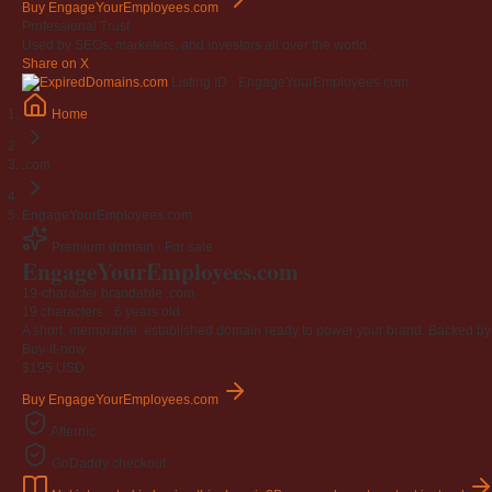
Buy EngageYourEmployees.com
Professional Trust
Used by SEOs, marketers, and investors all over the world.
Share on X
Listing ID · EngageYourEmployees.com
Home
.com
EngageYourEmployees.com
Premium domain · For sale
Engage
Your
Employees
.com
19-character brandable .com
19 characters ·
6 years old
A short, memorable, established domain ready to power your brand. Backed by 4
Buy-it-now
$195
USD
Buy EngageYourEmployees.com
Afternic
GoDaddy checkout