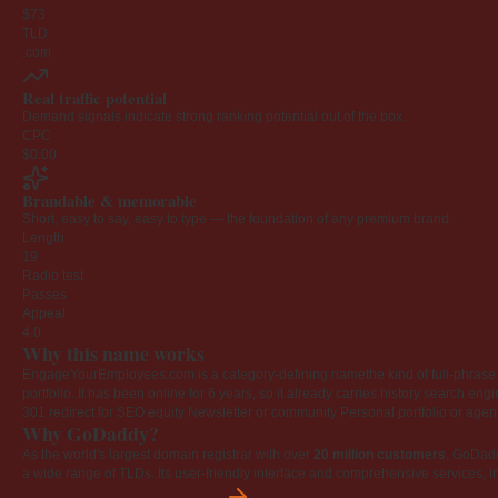
$73
TLD
.com
Real traffic potential
Demand signals indicate strong ranking potential out of the box.
CPC
$0.00
Brandable & memorable
Short, easy to say, easy to type — the foundation of any premium brand.
Length
19
Radio test
Passes
Appeal
4.0
Why this name works
EngageYourEmployees.com is a category-defining namethe kind of full-phrase na
portfolio. It has been online for 6 years, so it already carries history search en
301 redirect for SEO equity
Newsletter or community
Personal portfolio or age
Why GoDaddy?
As the world's largest domain registrar with over
20 million customers
, GoDad
a wide range of TLDs. Its user-friendly interface and comprehensive services, i