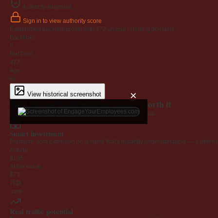
Authority snapshot
Sign in to view authority score
Established backlink profile with
472
unique referring domains.
Backlinks
0
Ref Dom
472
Age
6y
×
View historical screenshot
Why EngageYourEmployees.com is worth it
Every claim below is backed by verified third-party data.
Smart investment
Premium .com extension on a name that's instantly understandable — a defensib
Asking
$195
AI fair value
$73
TLD
.com
Real traffic potential