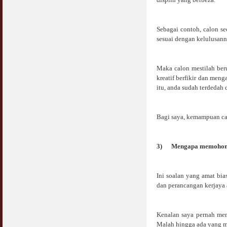
Jangan
03 April 2009
Sebagai contoh, calon s
Berkenaan Witir & Tahajjud
sesuai dengan kelulusann
20 October 2006
Maka calon mestilah ber
kreatif berfikir dan men
itu, anda sudah terdedah
Bagi saya, kemampuan cal
3)
Mengapa memohon k
Ini soalan yang amat bia
dan perancangan kerjaya
Kenalan saya pernah me
Malah hingga ada yang m