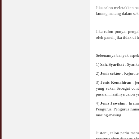
Jika calon meletakkan b
kurang matang dalam sekt
Jika calon punyai penga
oleh panel, jika tidak di
Sebenarnya banyak aspek 
1)
Saiz Syarikat
: Syarik
2)
Jenis sektor
: Kejurute
3)
Jenis Kemahiran
: je
yang sukar. Sebagai con
pasaran, hasilnya calon 
4)
Jenis Jawatan
: Ia am
Pengurus, Pengurus Kanan
masing-masing.
Justeru, calon perlu me
pastinya akan ditanya ole