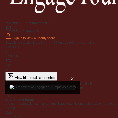
Available — Premium domain
Authority snapshot
Sign in to view authority score
Established backlink profile with
472
unique referring domains.
Backlinks
0
Ref Dom
472
Age
6y
×
View historical screenshot
Why EngageYourEmployees.com is worth it
Every claim below is backed by verified third-party data.
Smart investment
Premium .com extension on a name that's instantly understandable — a defensib
Asking
$195
AI fair value