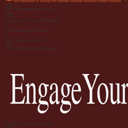
Not interested in buying this domain?
Browse relevant content instead
What happens after you buy
Pay
Secure checkout on GoDaddy
2
Verify
Ownership confirmed
3
Push
Delivered within 24h
GoDaddy-protected checkout
EngageYour
Available — Premium domain