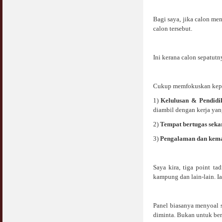
COVID19
28 March 2020
Aurat Wanita : Apa Sudah Jadi ?
Bagi saya, jika calon me
12 April 2007
calon tersebut.
Rewards For Stay Safe at Home During
COVID19 Outbreak
Ramadhan & Batalkah Puasa Kita Jika...
28 March 2020
18 June 2015
Ini kerana calon sepatut
Bahaya Nafsu Lelaki
31 May 2007
Cukup memfokuskan kepad
1)
Kelulusan & Pendidi
Siapa Lelaki Dayus Menurut Islam ?
diambil dengan kerja yan
18 July 2007
2)
Tempat bertugas seka
Perbincangan Hukum Uptrend & Hai-O
3)
Pengalaman dan kema
06 August 2007
Koleksi Ceramah & Displin Menadah Ilmu
Saya kira, tiga point t
Dari Ceramah
kampung dan lain-lain. 
20 August 2008
Differences Between Islamic Banks &
Panel biasanya menyoal 
Conventional
diminta. Bukan untuk be
22 February 2007