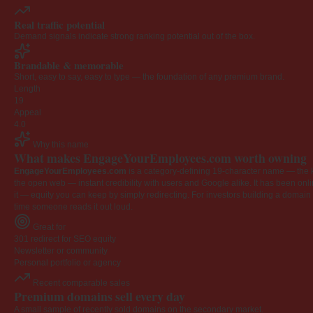
Real traffic potential
Demand signals indicate strong ranking potential out of the box.
Brandable & memorable
Short, easy to say, easy to type — the foundation of any premium brand.
Length
19
Appeal
4.0
Why this name
What makes EngageYourEmployees.com worth owning
EngageYourEmployees.com
is a category-defining 19-character name — the k
the open web — instant credibility with users and Google alike. It has been onlin
it — equity you can keep by simply redirecting. For investors building a domain por
time someone reads it out loud.
Great for
301 redirect for SEO equity
Newsletter or community
Personal portfolio or agency
Recent comparable sales
Premium domains sell every day
A small sample of recently sold domains on the secondary market.