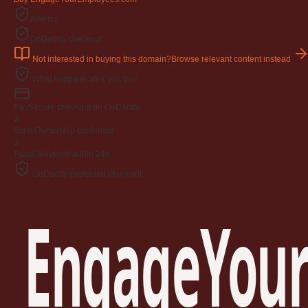
Afternic
GoDaddy checkout
Not interested in buying this domain?
Browse relevant content instead
What happens after you buy
Pay
Secure checkout on GoDaddy
2
Verify
Ownership confirmed
3
Push
Delivered within 24h
GoDaddy-protected checkout
EngageYour