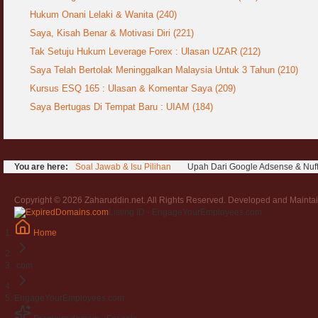
Hukum Onani Lelaki & Wanita (240)
Saya, Kisah Benar & Motivasi Diri (221)
Tak Setuju Hukum Leverage Forex : Ulasan UZAR (212)
Saya Telah Bertolak Meninggalkan Malaysia Untuk 3 Tahun (210)
Kursus ESQ 165 : Ulasan & Komentar Saya (209)
Saya Bertugas Di Tempat Baru : UIAM (184)
You are here:
Soal Jawab & Isu Pilihan
Upah Dari Google Adsense & Nuf
Copyright © 2026 Zaharuddin.net. All Rights Reserved. Developed and Mainta
Listing ID · EngageYourEmployees.com
Home
.com
EngageYourEmployees.com