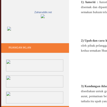
1) Autoriti :
Autori
disemak dan dipast
semakan hukum telah
Zaharuddin.net
2) Upah dan cara k
oleh pihak pelanggan
RUANGAN IKLAN
kedua semakan Shar
3) Kandungan ikla
disediakan untuk g
aurat, permainan be
tatkala itu upah ya