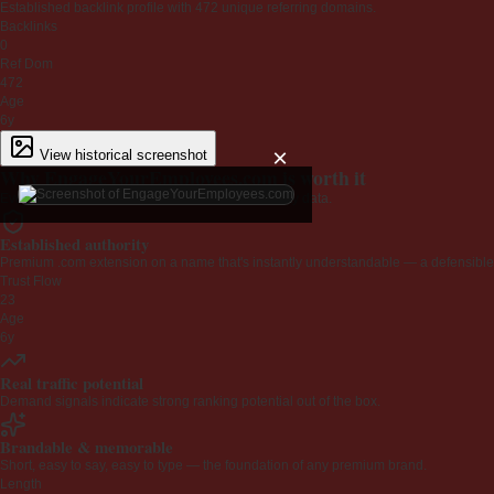
Established backlink profile with
472
unique referring domains.
Backlinks
0
Ref Dom
472
Age
6y
×
View historical screenshot
Why EngageYourEmployees.com is worth it
Every claim below is backed by verified third-party data.
Established authority
Premium .com extension on a name that's instantly understandable — a defensible 
Trust Flow
23
Age
6y
Real traffic potential
Demand signals indicate strong ranking potential out of the box.
Brandable & memorable
Short, easy to say, easy to type — the foundation of any premium brand.
Length