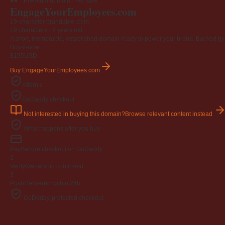
Premium domain · For sale
EngageYourEmployees
.com
19-character brandable .com
19 characters ·
6 years old
·
A short, memorable, established domain ready to power your brand. Backed by 4
Buy-it-now
$195
USD
Buy EngageYourEmployees.com
Afternic
GoDaddy checkout
Not interested in buying this domain?
Browse relevant content instead
What happens after you buy
Pay
Secure checkout on GoDaddy
2
Verify
Ownership confirmed
3
Push
Delivered within 24h
GoDaddy-protected checkout