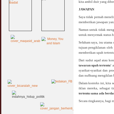
kita ambil duit yang dibe
JAWAPAN
Saya tidak pernah meneli
memberikan jawapan yang 
Namun untuk tidak meng
untuk menyemak status h
Sefaham saya, isu utama 
tujuan pengiklanan oleh
memberikan upah tertentu
Dari sudut aqad atau kon
tawaran upah tertentu'
a
syarikat-syarikat dan p
dan nuffnang mengiklan b
Dalam konteks ini, kita 
iklan mereka, sebagai t
tertentu sama ada berda
Secara ringkasnya, bagi m