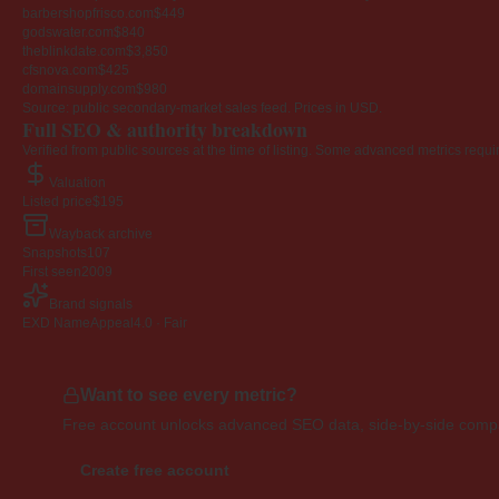
barbershopfrisco.com
$449
godswater.com
$840
theblinkdate.com
$3,850
cfsnova.com
$425
domainsupply.com
$980
Source: public secondary-market sales feed. Prices in USD.
Full SEO & authority breakdown
Verified from public sources at the time of listing. Some advanced metrics requi
Valuation
Listed price
$195
Wayback archive
Snapshots
107
First seen
2009
Brand signals
EXD NameAppeal
4.0 · Fair
Want to see every metric?
Free account unlocks advanced SEO data, side-by-side compar
Create free account