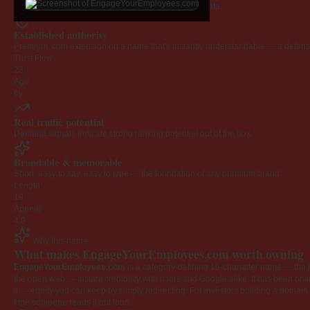
Every claim below is backed by verified third-party data.
Established authority
Premium .com extension on a name that's instantly understandable — a defensib
Trust Flow
23
Age
6y
Real traffic potential
Demand signals indicate strong ranking potential out of the box.
Brandable & memorable
Short, easy to say, easy to type — the foundation of any premium brand.
Length
19
Appeal
4.0
Why this name
What makes EngageYourEmployees.com worth owning
EngageYourEmployees.com
is a category-defining 19-character name — the k
the open web — instant credibility with users and Google alike. It has been onlin
it — equity you can keep by simply redirecting. For investors building a domain por
time someone reads it out loud.