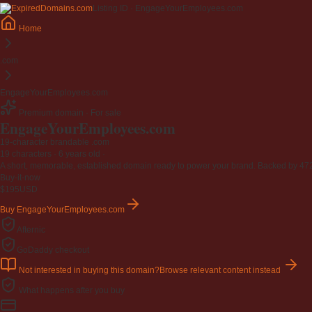
Listing ID · EngageYourEmployees.com
Home
.com
EngageYourEmployees.com
Premium domain · For sale
EngageYourEmployees
.com
19-character brandable .com
19 characters ·
6 years old
·
A short, memorable, established domain ready to power your brand. Backed by 472 r
Buy-it-now
$195
USD
Buy EngageYourEmployees.com
Afternic
GoDaddy checkout
Not interested in buying this domain?
Browse relevant content instead
What happens after you buy