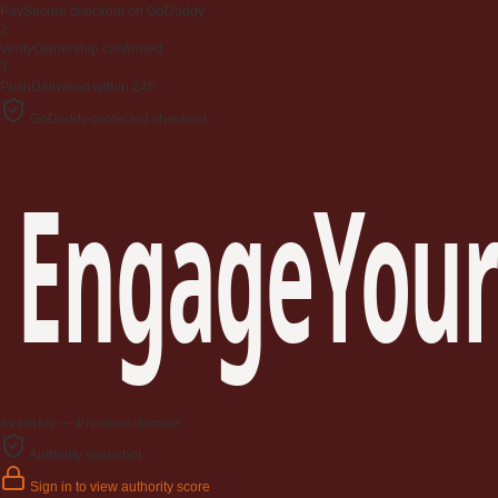
Pay
Secure checkout on GoDaddy
2
Verify
Ownership confirmed
3
Push
Delivered within 24h
GoDaddy-protected checkout
EngageYour
Available — Premium domain
Authority snapshot
Sign in to view authority score