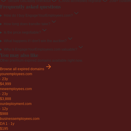
Secure GoDaddy checkout
ICANN-accredited registrar
20M+ custome
Frequently asked questions
How do I buy EngageYourEmployees.com?
How long does transfer take?
Is the price negotiable?
What happens if I don't win the auction?
Why is EngageYourEmployees.com valuable?
You may also like
Other premium expired domains available right now.
Browse all expired domains
youremployees
.com
·
23y
$4,999
newemployees
.com
·
23y
$3,888
ourdeployment
.com
·
12y
$988
businessemployees
.com
DA 1
·
1y
$195