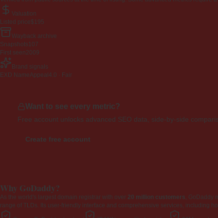
Valuation
Listed price
$195
Wayback archive
Snapshots
107
First seen
2009
Brand signals
EXD NameAppeal
4.0 · Fair
Want to see every metric?
Free account unlocks advanced SEO data, side-by-side compariso
Create free account
Why GoDaddy?
As the world's largest domain registrar with over
20 million customers
, GoDaddy 
range of TLDs. Its user-friendly interface and comprehensive services, including ho