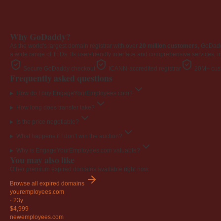
Why GoDaddy?
As the world's largest domain registrar with over
20 million customers
, GoDad
a wide range of TLDs. Its user-friendly interface and comprehensive services, i
Secure GoDaddy checkout
ICANN-accredited registrar
20M+ cust
Frequently asked questions
How do I buy EngageYourEmployees.com?
How long does transfer take?
Is the price negotiable?
What happens if I don't win the auction?
Why is EngageYourEmployees.com valuable?
You may also like
Other premium expired domains available right now.
Browse all expired domains
youremployees
.com
·
23y
$4,999
newemployees
.com