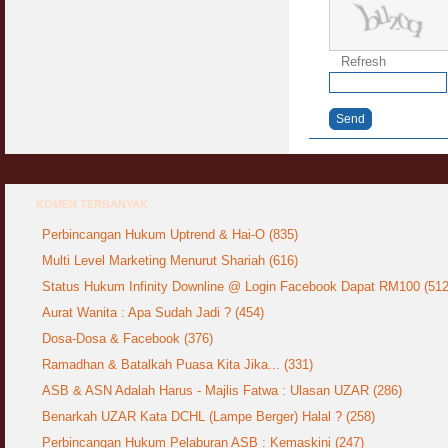
Jangan
03 April 2009
Refresh
Berkenaan Witir & Tahajjud
20 October 2006
Send
KOMEN TERBANYAK
Perbincangan Hukum Uptrend & Hai-O (835)
Multi Level Marketing Menurut Shariah (616)
Status Hukum Infinity Downline @ Login Facebook Dapat RM100 (512
Aurat Wanita : Apa Sudah Jadi ? (454)
Dosa-Dosa & Facebook (376)
Ramadhan & Batalkah Puasa Kita Jika... (331)
ASB & ASN Adalah Harus - Majlis Fatwa : Ulasan UZAR (286)
Benarkah UZAR Kata DCHL (Lampe Berger) Halal ? (258)
Perbincangan Hukum Pelaburan ASB : Kemaskini (247)