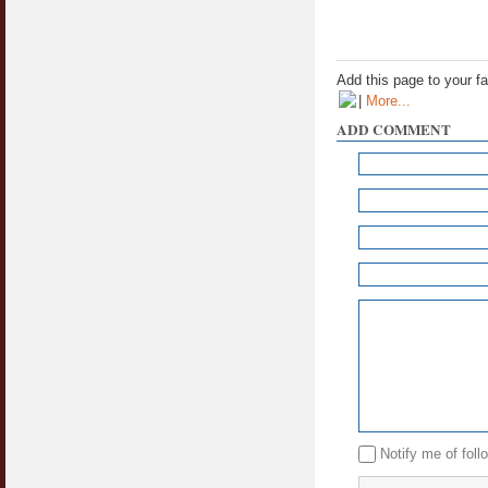
Syahwat Terangsang Tika Puasa : Keliru
Mazi & Mani
22 July 2012
Add this page to your f
|
More...
Hukum Nikah Wanita Hamil Anak Luar Nikah
ADD COMMENT
07 May 2007
Hukum Labur & Berniaga Forex (Forex
Trading)
07 January 2008
Terkini Hukum ASB dan ASN
17 February 2009
Subuh Tapi Masih Belum Mandi Wajib : Sah
Puasanya ?
23 August 2010
Menonton Filem Lucah Oleh Suami Isteri
16 May 2007
Notify me of fol
Temuduga Kerja : Yang Perlu & Yang