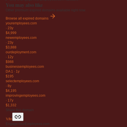
You may also like
Other premium expired domains available right now.
Browse all expired domains
youremployees
.com
·
23y
$4,999
newemployees
.com
·
23y
$3,888
ourdeployment
.com
·
12y
$988
businessemployees
.com
DA 1
·
1y
$195
selectemployees
.com
·
8y
$4,195
improvingemployees
.com
·
17y
$1,332
Share this domain
𝕏
f
in
EngageYourEmployees.com