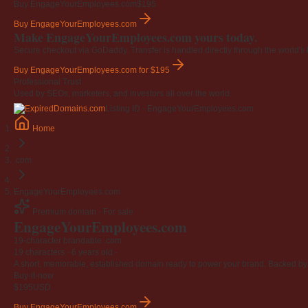
Buy EngageYourEmployees.com
$195
Buy EngageYourEmployees.com
Make EngageYourEmployees.com yours today.
Secure checkout via GoDaddy. Transfer is handled directly through the world's l
Buy EngageYourEmployees.com
for $195
Professional Trust
Used by SEOs, marketers, and investors all over the world.
Listing ID · EngageYourEmployees.com
Home
.com
EngageYourEmployees.com
Premium domain · For sale
EngageYourEmployees
.com
19-character brandable .com
19 characters ·
6 years old
·
A short, memorable, established domain ready to power your brand. Backed by 4
Buy-it-now
$195
USD
Buy EngageYourEmployees.com