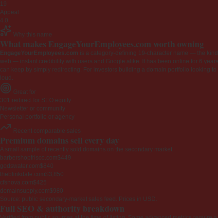
19
Appeal
4.0
Why this name
What makes EngageYourEmployees.com worth owning
EngageYourEmployees.com
is a category-defining 19-character name — the kind 
web — instant credibility with users and Google alike. It has been online for 6 years
can keep by simply redirecting. For investors building a domain portfolio looking to la
loud.
Great for
301 redirect for SEO equity
Newsletter or community
Personal portfolio or agency
Recent comparable sales
Premium domains sell every day
A small sample of recently sold domains on the secondary market.
barbershopfrisco.com
$449
godswater.com
$840
theblinkdate.com
$3,850
cfsnova.com
$425
domainsupply.com
$980
Source: public secondary-market sales feed. Prices in USD.
Full SEO & authority breakdown
Verified from public sources at the time of listing. Some advanced metrics require a