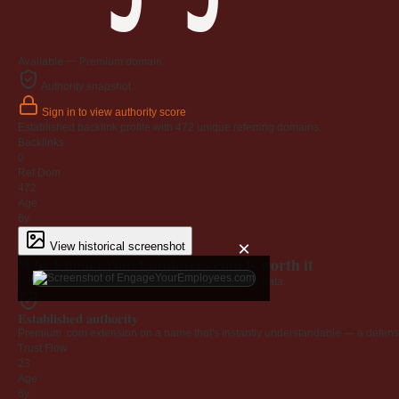
Available — Premium domain
Authority snapshot
Sign in to view authority score
Established backlink profile with
472
unique referring domains.
Backlinks
0
Ref Dom
472
Age
6y
×
View historical screenshot
Why EngageYourEmployees.com is worth it
Every claim below is backed by verified third-party data.
Established authority
Premium .com extension on a name that's instantly understandable — a defensib
Trust Flow
23
Age
6y