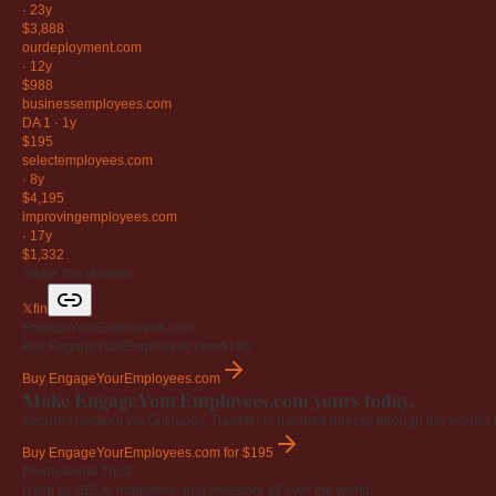
·
23y
$3,888
ourdeployment
.com
·
12y
$988
businessemployees
.com
DA 1
·
1y
$195
selectemployees
.com
·
8y
$4,195
improvingemployees
.com
·
17y
$1,332
Share this domain
𝕏
f
in
EngageYourEmployees.com
Buy EngageYourEmployees.com
$195
Buy EngageYourEmployees.com
Make EngageYourEmployees.com yours today.
Secure checkout via GoDaddy. Transfer is handled directly through the world's l
Buy EngageYourEmployees.com
for $195
Professional Trust
Used by SEOs, marketers, and investors all over the world.