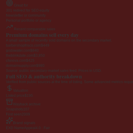
Great for
301 redirect for SEO equity
Newsletter or community
Personal portfolio or agency
Recent comparable sales
Premium domains sell every day
A small sample of recently sold domains on the secondary market.
barbershopfrisco.com
$449
godswater.com
$840
theblinkdate.com
$3,850
cfsnova.com
$425
domainsupply.com
$980
Source: public secondary-market sales feed. Prices in USD.
Full SEO & authority breakdown
Verified from public sources at the time of listing. Some advanced metrics requi
Valuation
Listed price
$195
Wayback archive
Snapshots
107
First seen
2009
Brand signals
EXD NameAppeal
4.0 · Fair