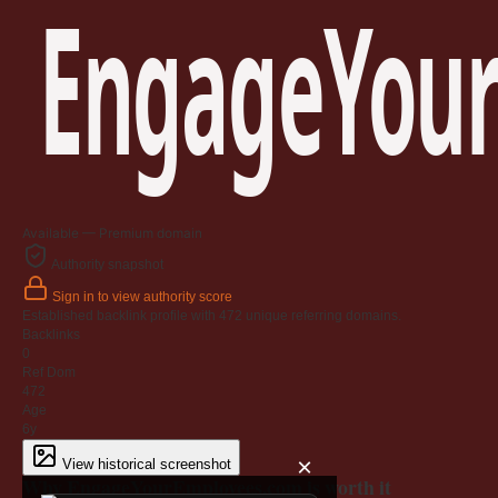
EngageYour
Available — Premium domain
Authority snapshot
Sign in to view authority score
Established backlink profile with
472
unique referring domains.
Backlinks
0
Ref Dom
472
Age
6y
×
View historical screenshot
Why EngageYourEmployees.com is worth it