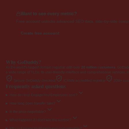
Want to see every metric?
Free account unlocks advanced SEO data, side-by-side compar
Create free account
Why GoDaddy?
As the world's largest domain registrar with over
20 million customers
, GoDad
a wide range of TLDs. Its user-friendly interface and comprehensive services, i
Secure GoDaddy checkout
ICANN-accredited registrar
20M+ cust
Frequently asked questions
How do I buy EngageYourEmployees.com?
How long does transfer take?
Is the price negotiable?
What happens if I don't win the auction?
Why is EngageYourEmployees.com valuable?