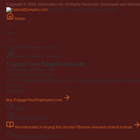
Copyright © 2026 Zaharuddin.net. All Rights Reserved. Developed and Mainta
Listing ID · EngageYourEmployees.com
Home
.com
EngageYourEmployees.com
Premium domain · For sale
Engage
Your
Employees
.com
19-character brandable .com
19 characters ·
6 years old
A short, memorable, established domain ready to power your brand. Backed by 4
Buy-it-now
$195
USD
Buy EngageYourEmployees.com
Afternic
GoDaddy checkout
Not interested in buying this domain?
Browse relevant content instead
What happens after you buy