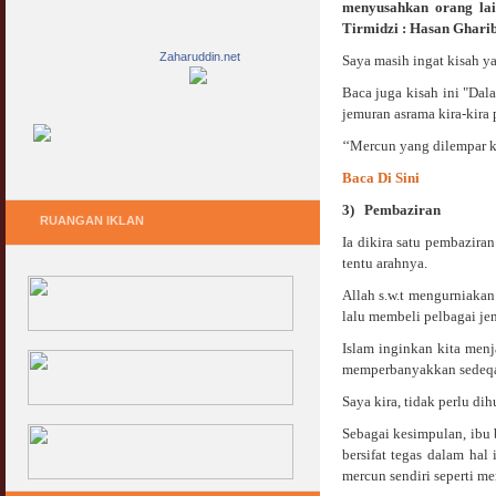
menyusahkan orang lai
Tirmidzi : Hasan Gharib
Zaharuddin.net
Saya masih ingat kisah y
Baca juga kisah ini "Dal
jemuran asrama kira-kira 
‘‘Mercun yang dilempar k
Baca Di Sini
3)
Pembaziran
RUANGAN IKLAN
Ia dikira satu pembazira
tentu arahnya.
Allah s.w.t mengurniakan
lalu membeli pelbagai je
Islam inginkan kita me
memperbanyakkan sedeqa
Saya kira, tidak perlu di
Sebagai kesimpulan, ibu 
bersifat tegas dalam ha
mercun sendiri seperti me