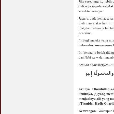
Jika seseorang itu lebi
duit raya kepada kanak-
Syahwat Terangsang Tika Puasa : Keliru
sewaktu hariraya.
Mazi & Mani
22 July 2012
Justeru, pada hemat saya
oleh masyarakat hari in
Hukum Nikah Wanita Hamil Anak Luar Nikah
niat, dan beberapa hal l
07 May 2007
penerima.
4) Bagi mereka yang amat
Hukum Labur & Berniaga Forex (Forex
bukan dari mana-mana b
Trading)
07 January 2008
Ini kerana ia boleh dia
dan Nabi s.a.w dari memb
Terkini Hukum ASB dan ASN
Sebuah hadis menyebut :
17 February 2009
لمحمولَةَ إِليهِ
Subuh Tapi Masih Belum Mandi Wajib : Sah
Puasanya ?
23 August 2010
Ertinya : Rasulullah s.
untuknya, (3) yang mem
Menonton Filem Lucah Oleh Suami Isteri
menjualnya, (8) yang ma
16 May 2007
; Tirmidzi, Hadis Gharib
Keterangan
: Walaupun h
Temuduga Kerja : Yang Perlu & Yang