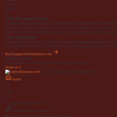
Radio test
Passes
Appeal
4.0
Why this name works
EngageYourEmployees.com is a category-defining namethe kind of full-phrase na
portfolio. It has been online for 6 years, so it already carries history search en
301 redirect for SEO equity
Newsletter or community
Personal portfolio or age
Why GoDaddy?
As the world's largest domain registrar with over
20 million customers
, GoDad
a wide range of TLDs. Its user-friendly interface and comprehensive services, i
Buy EngageYourEmployees.com
Professional Trust
Used by SEOs, marketers, and investors all over the world.
Share on X
Listing ID · EngageYourEmployees.com
Home
.com
EngageYourEmployees.com
Premium domain · For sale
Engage
Your
Employees
.com