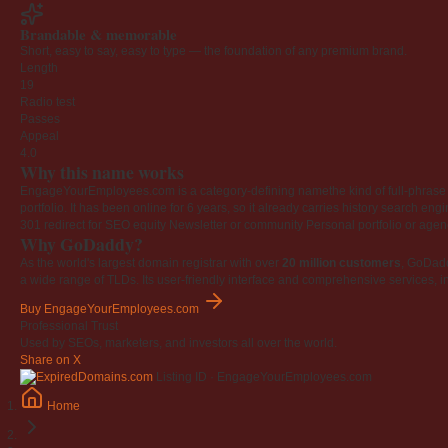
Brandable & memorable
Short, easy to say, easy to type — the foundation of any premium brand.
Length
19
Radio test
Passes
Appeal
4.0
Why this name works
EngageYourEmployees.com is a category-defining namethe kind of full-phrase na
portfolio. It has been online for 6 years, so it already carries history search en
301 redirect for SEO equity
Newsletter or community
Personal portfolio or age
Why GoDaddy?
As the world's largest domain registrar with over
20 million customers
, GoDad
a wide range of TLDs. Its user-friendly interface and comprehensive services, i
Buy EngageYourEmployees.com
Professional Trust
Used by SEOs, marketers, and investors all over the world.
Share on X
Listing ID · EngageYourEmployees.com
Home