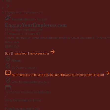
.com
EngageYourEmployees.com
Premium domain · For sale
Engage
Your
Employees
.com
19-character brandable .com
19 characters ·
6 years old
A short, memorable, established domain ready to power your brand. Backed by 4
Buy-it-now
$195
USD
Buy EngageYourEmployees.com
Afternic
GoDaddy checkout
Not interested in buying this domain?
Browse relevant content instead
What happens after you buy
Pay
Secure checkout on GoDaddy
2
Verify
Ownership confirmed
3
Push
Delivered within 24h