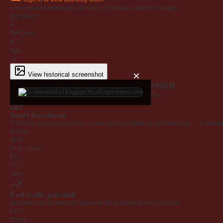
Established backlink profile with
472
unique referring domains.
Backlinks
0
Ref Dom
472
Age
6y
×
View historical screenshot
Why EngageYourEmployees.com is worth it
Every claim below is backed by verified third-party data.
Smart investment
Premium .com extension on a name that's instantly understandable — a defensib
Asking
$195
AI fair value
$73
TLD
.com
Real traffic potential
Demand signals indicate strong ranking potential out of the box.
CPC
$0.00