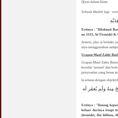
Qiyas dalam Islam.
Jangan
03 April 2009
Sebuah Hadith lagi
: ert
Berkenaan Witir & Tahajjud
َيْهِ
20 October 2006
Ertinya : "Dilaknati R
no 3333, At-Tirmidzi & A
Justeru, jika ia berlaku 
raya menggunakan sampul 
Ucapan Maaf Zahir Bat
Ucapan Maaf Zahir Batin 
bersifat ‘neutral' dan bo
penyesalan yang benar at
Ia selaras dengan objekt
نهُ ولَم يُغفَر لَه
Ertinya : "Datang kepa
keluar darinya tetapi 
(tirmidzi, ibn hibban,