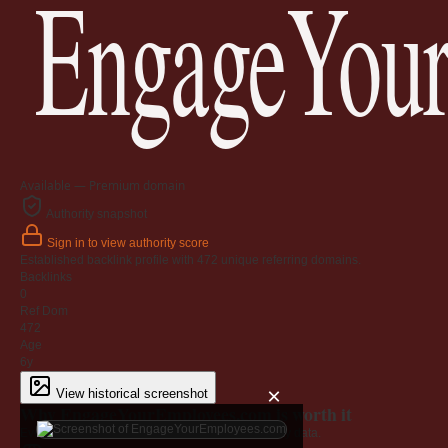
EngageYour
Available — Premium domain
Authority snapshot
Sign in to view authority score
Established backlink profile with
472
unique referring domains.
Backlinks
0
Ref Dom
472
Age
6y
×
View historical screenshot
Why EngageYourEmployees.com is worth it
Every claim below is backed by verified third-party data.