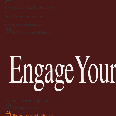
Pay
Secure checkout on GoDaddy
2
Verify
Ownership confirmed
3
Push
Delivered within 24h
GoDaddy-protected checkout
EngageYour
Available — Premium domain
Authority snapshot
Sign in to view authority score