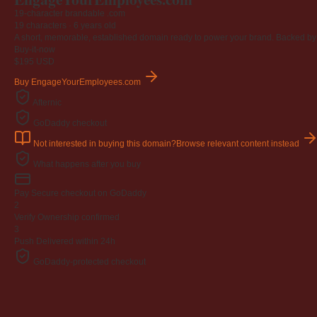
19-character brandable .com
19 characters ·
6 years old
A short, memorable, established domain ready to power your brand. Backed by 4
Buy-it-now
$195
USD
Buy EngageYourEmployees.com
Afternic
GoDaddy checkout
Not interested in buying this domain?
Browse relevant content instead
What happens after you buy
Pay
Secure checkout on GoDaddy
2
Verify
Ownership confirmed
3
Push
Delivered within 24h
GoDaddy-protected checkout