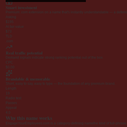
Smart investment
Premium .com extension on a name that's instantly understandable — a defensib
Asking
$195
AI fair value
$73
TLD
.com
Real traffic potential
Demand signals indicate strong ranking potential out of the box.
CPC
$0.00
Brandable & memorable
Short, easy to say, easy to type — the foundation of any premium brand.
Length
19
Radio test
Passes
Appeal
4.0
Why this name works
EngageYourEmployees.com is a category-defining namethe kind of full-phrase na