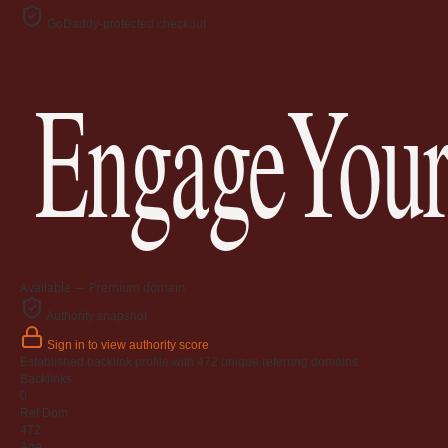
GoDaddy-protected checkout
EngageYour
Available — Premium domain
Authority snapshot
Sign in to view authority score
Established backlink profile with
472
unique referring domains.
Backlinks
0
Ref Dom
472
Age