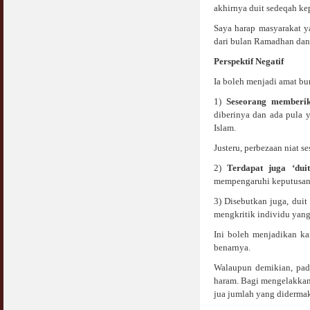
COVID19
akhirnya duit sedeqah kep
28 March 2020
Aurat Wanita : Apa Sudah Jadi ?
Saya harap masyarakat 
12 April 2007
dari bulan Ramadhan dan 
Rewards For Stay Safe at Home During
COVID19 Outbreak
Ramadhan & Batalkah Puasa Kita Jika...
Perspektif Negatif
28 March 2020
18 June 2015
Ia boleh menjadi amat bur
1)
Seseorang memberi
Bahaya Nafsu Lelaki
diberinya dan ada pula y
31 May 2007
Islam.
Siapa Lelaki Dayus Menurut Islam ?
Justeru, perbezaan niat 
18 July 2007
2)
Terdapat juga ‘dui
mempengaruhi keputusan p
Perbincangan Hukum Uptrend & Hai-O
06 August 2007
3) Disebutkan juga, dui
mengkritik individu yang
Koleksi Ceramah & Displin Menadah Ilmu
Ini boleh menjadikan kan
Dari Ceramah
benarnya.
20 August 2008
Walaupun demikian, pada
haram. Bagi mengelakkan
Differences Between Islamic Banks &
Conventional
jua jumlah yang didermaka
22 February 2007