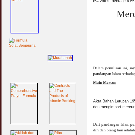
(64 votes, average 4.66 
Merc
Dalam penulisan ini, sa
pandangan Islam terhadap
Main Mercun
Akta Bahan Letupan 195
dan mengimport mercun 
Dari pandangan Islam p
diri dan orang lain adala