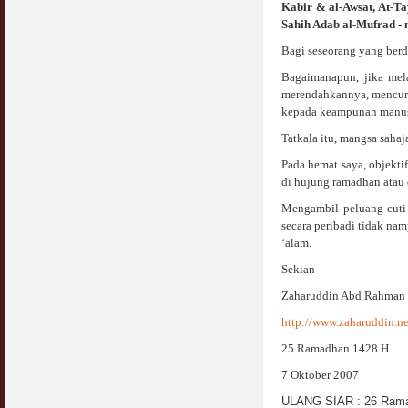
Kabir & al-Awsat, At-Ta
Sahih Adab al-Mufrad - 
Bagi seseorang yang ber
Bagaimanapun, jika mel
merendahkannya, mencuri 
kepada keampunan manusi
Tatkala itu, mangsa sah
Pada hemat saya, objekti
di hujung ramadhan atau 
Mengambil peluang cuti 
secara peribadi tidak na
‘alam.
Sekian
Zaharuddin Abd Rahman
http://www.zaharuddin.ne
25 Ramadhan 1428 H
7 Oktober 2007
ULANG SIAR : 26 Rama