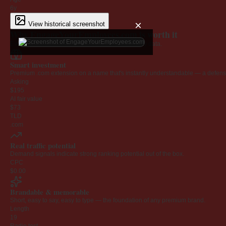
6y
×
View historical screenshot
Why EngageYourEmployees.com is worth it
Every claim below is backed by verified third-party data.
Smart investment
Premium .com extension on a name that's instantly understandable — a defensib
Asking
$195
AI fair value
$73
TLD
.com
Real traffic potential
Demand signals indicate strong ranking potential out of the box.
CPC
$0.00
Brandable & memorable
Short, easy to say, easy to type — the foundation of any premium brand.
Length
19