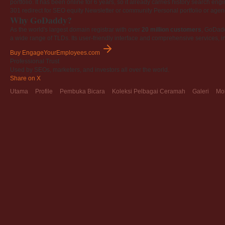
portfolio. It has been online for 6 years, so it already carries history search en
301 redirect for SEO equity
Newsletter or community
Personal portfolio or age
Why GoDaddy?
As the world's largest domain registrar with over
20 million customers
, GoDad
a wide range of TLDs. Its user-friendly interface and comprehensive services, i
Buy EngageYourEmployees.com
Professional Trust
Used by SEOs, marketers, and investors all over the world.
Share on X
Utama
Profile
Pembuka Bicara
Koleksi Pelbagai Ceramah
Galeri
Mo