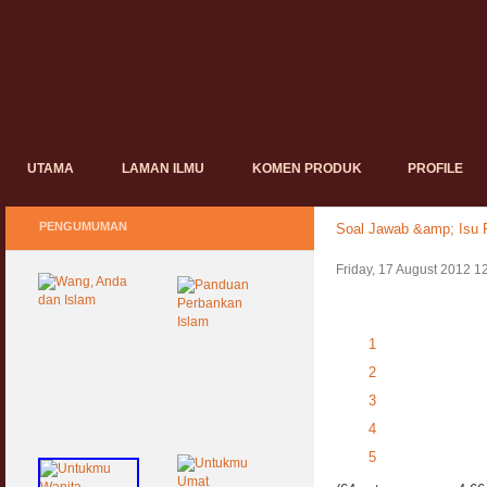
UTAMA
LAMAN ILMU
KOMEN PRODUK
PROFILE
PENGUMUMAN
Soal Jawab &amp; Isu P
Friday, 17 August 2012 1
1
2
3
4
5