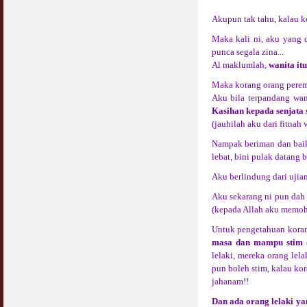
Akupun tak tahu, kalau k
Maka kali ni, aku yang 
punca segala zina...
Al maklumlah,
wanita itu
Maka korang orang peremp
Aku bila terpandang wan
Kasihan kepada senjata se
(jauhilah aku dari fitnah
Nampak beriman dan baik 
lebat, bini pulak datang
Aku berlindung dari ujia
Aku sekarang ni pun dah d
(kepada Allah aku memoh
Untuk pengetahuan koran
masa dan mampu stim d
lelaki, mereka orang lel
pun boleh stim, kalau ko
jahanam!!
Dan ada orang lelaki ya