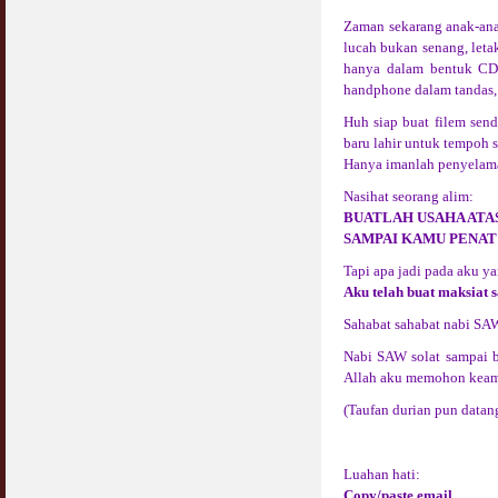
Zaman sekarang anak-an
lucah bukan senang, leta
hanya dalam bentuk CD,
handphone dalam tandas, 
Huh siap buat filem sen
baru lahir untuk tempoh 
Hanya imanlah penyelamat
Nasihat seorang alim:
BUATLAH USAHA ATAS
SAMPAI KAMU PENAT 
Tapi apa jadi pada aku ya
Aku telah buat maksiat s
Sahabat sahabat nabi SAW 
Nabi SAW solat sampai be
Allah aku memohon keam
(Taufan durian pun datan
Luahan hati:
Copy/paste email