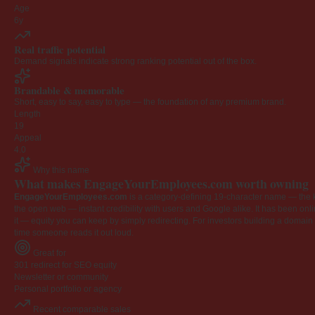
Age
6y
Real traffic potential
Demand signals indicate strong ranking potential out of the box.
Brandable & memorable
Short, easy to say, easy to type — the foundation of any premium brand.
Length
19
Appeal
4.0
Why this name
What makes EngageYourEmployees.com worth owning
EngageYourEmployees.com
is a category-defining 19-character name — the k
the open web — instant credibility with users and Google alike. It has been onlin
it — equity you can keep by simply redirecting. For investors building a domain por
time someone reads it out loud.
Great for
301 redirect for SEO equity
Newsletter or community
Personal portfolio or agency
Recent comparable sales