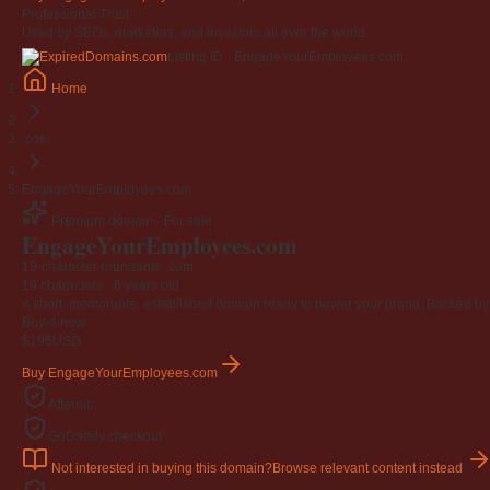
Professional Trust
Used by SEOs, marketers, and investors all over the world.
Listing ID · EngageYourEmployees.com
Home
.com
EngageYourEmployees.com
Premium domain · For sale
EngageYourEmployees
.com
19-character brandable .com
19 characters ·
6 years old
·
A short, memorable, established domain ready to power your brand. Backed by 4
Buy-it-now
$195
USD
Buy EngageYourEmployees.com
Afternic
GoDaddy checkout
Not interested in buying this domain?
Browse relevant content instead