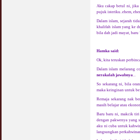
Aku cakap betul ni, jika
pujuk isteriku..ehem, ehem
Dalam islam, sejarah ti
khalifah islam yang ke d
bila dah jadi mayat, baru ‘
Hamka said:
Ok, kita teruskan perbin
Dalam islam melarang cou
nerakalah jawabnya
...
So sekarang ni, bila or
maka keinginan untuk ber
Remaja sekarang nak be
masih belajar atau ekonom
Baru baru ni, makcik tir
dengan pakwenya yang se
aku ni cuba untuk kahwin
langsungkan perkahwinan