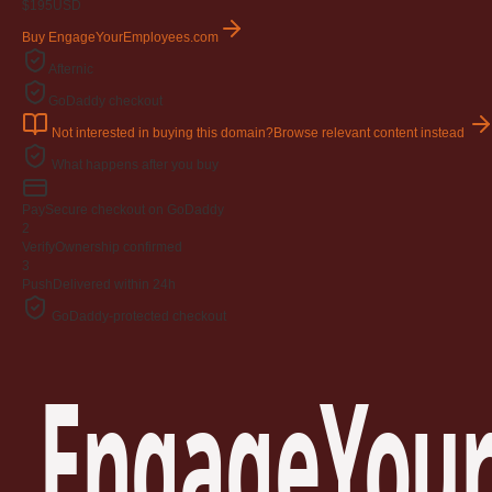
$195
USD
Buy EngageYourEmployees.com
Afternic
GoDaddy checkout
Not interested in buying this domain?
Browse relevant content instead
What happens after you buy
Pay
Secure checkout on GoDaddy
2
Verify
Ownership confirmed
3
Push
Delivered within 24h
GoDaddy-protected checkout
EngageYour