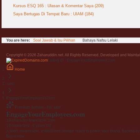
Kursus ESQ 165 : Ulasan & Komentar Saya (209)
Saya Bertugas Di Tempat Baru : UIAM (184)
You are here:
Soal Jawab & Isu Pilihan
Bahaya Nafsu Lelaki
Copyright © 2026 Zaharuddin.net. All Rights Reserved. Developed and Mainta
Listing ID · EngageYourEmployees.com
Home
.com
EngageYourEmployees.com
Premium domain · For sale
EngageYourEmployees
.com
19-character brandable .com
19 characters ·
6 years old
·
A short, memorable, established domain ready to power your brand. Backed by 4
Buy-it-now