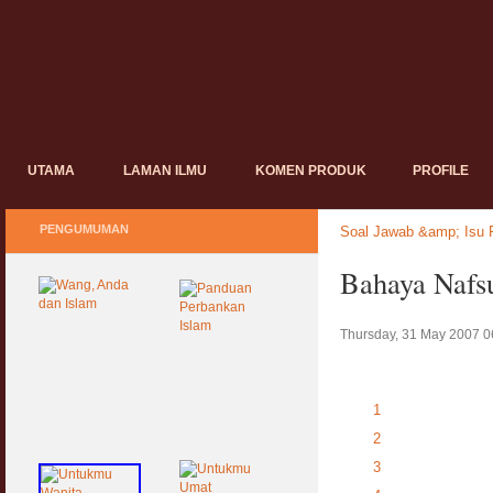
UTAMA
LAMAN ILMU
KOMEN PRODUK
PROFILE
PENGUMUMAN
Soal Jawab &amp; Isu P
Bahaya Nafsu
Thursday, 31 May 2007 0
1
2
3