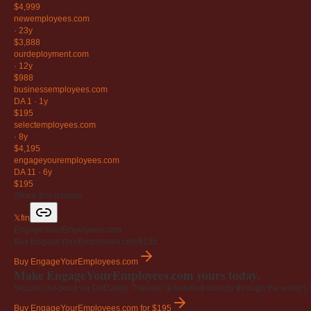
$4,999
newemployees
.com
·
23y
$3,888
ourdeployment
.com
·
12y
$988
businessemployees
.com
DA 1
·
1y
$195
selectemployees
.com
·
8y
$4,195
engageyouremployees
.com
DA 11
·
6y
$195
Share this domain
𝕏
f
in
EngageYourEmployees.com
Buy EngageYourEmployees.com
$195
Buy EngageYourEmployees.com
Make EngageYourEmployees.com yours today.
Secure checkout via GoDaddy. Transfer is handled directly through the world's l
Buy EngageYourEmployees.com
for $195