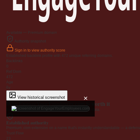
Available — Premium domain
Authority snapshot
Sign in to view authority score
Established backlink profile with
472
unique referring domains.
Backlinks
0
Ref Dom
472
Age
6y
×
View historical screenshot
Why EngageYourEmployees.com is worth it
Every claim below is backed by verified third-party data.
Established authority
Premium .com extension on a name that's instantly understandable — a defensib
Trust Flow
23