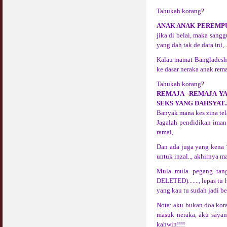
Tahukah korang?
ANAK ANAK PEREMPU
jika di belai, maka sang
yang dah tak de dara ini,.
Kalau mamat Bangladesh 
ke dasar neraka anak rema
Tahukah korang?
REMAJA -REMAJA Y
SEKS YANG DAHSYAT.
Banyak mana kes zina tela
Jagalah pendidikan iman 
ramai,
Dan ada juga yang kena ‘
untuk inzal.., akhirnya m
Mula mula pegang tanga
DELETED)......., lepas tu
yang kau tu sudah jadi be
Nota: aku bukan doa kor
masuk neraka, aku sayan
kahwin!!!!