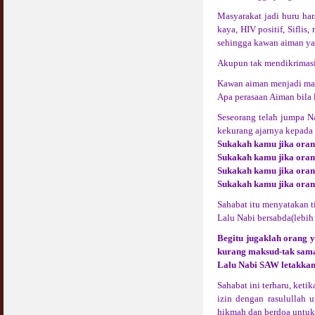
Masyarakat jadi huru har
Syahwat Terangsang Tika Puasa : Keliru
kaya, HIV positif, Sifli
Mazi & Mani
sehingga kawan aiman yang
22 July 2012
Akupun tak mendikrimasik
Hukum Nikah Wanita Hamil Anak Luar Nikah
Kawan aiman menjadi maya
07 May 2007
Apa perasaan Aiman bila l
Seseorang telah jumpa 
Hukum Labur & Berniaga Forex (Forex
Trading)
kekurang ajarnya kepada 
07 January 2008
Sukakah kamu jika oran
Sukakah kamu jika oran
Sukakah kamu jika oran
Terkini Hukum ASB dan ASN
Sukakah kamu jika ora
17 February 2009
Sahabat itu menyatakan ti
Subuh Tapi Masih Belum Mandi Wajib : Sah
Lalu Nabi bersabda(lebih
Puasanya ?
Begitu jugaklah orang y
23 August 2010
kurang maksud-tak sam
Lalu Nabi SAW letakkan 
Menonton Filem Lucah Oleh Suami Isteri
16 May 2007
Sahabat ini terharu, ket
izin dengan rasulullah 
Temuduga Kerja : Yang Perlu & Yang
hikmah dan berdoa untukn