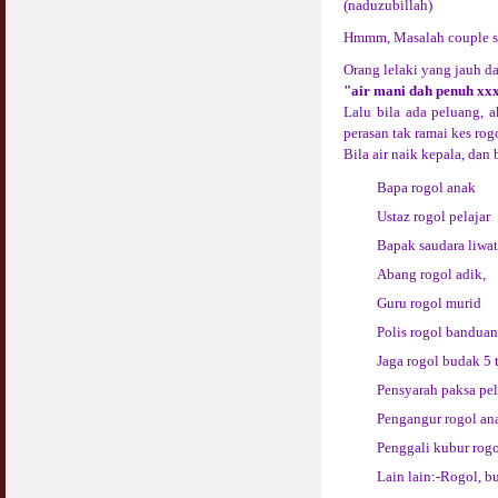
(naduzubillah)
Hmmm, Masalah couple satu
Orang lelaki yang jauh da
"air mani dah penuh xxx
Lalu bila ada peluang,
perasan tak ramai kes ro
Bila air naik kepala, dan 
Bapa rogol anak
Ustaz rogol pelajar
Bapak saudara liwat
Abang rogol adik,
Guru rogol murid
Polis rogol banduan
Jaga rogol budak 5 
Pensyarah paksa pela
Pengangur rogol a
Penggali kubur rog
Lain lain:-Rogol, bu