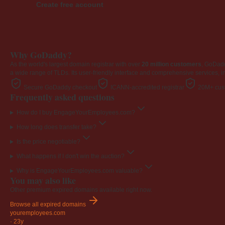
Create free account
Why GoDaddy?
As the world's largest domain registrar with over
20 million customers
, GoDad
a wide range of TLDs. Its user-friendly interface and comprehensive services, i
Secure GoDaddy checkout
ICANN-accredited registrar
20M+ cust
Frequently asked questions
How do I buy EngageYourEmployees.com?
How long does transfer take?
Is the price negotiable?
What happens if I don't win the auction?
Why is EngageYourEmployees.com valuable?
You may also like
Other premium expired domains available right now.
Browse all expired domains
youremployees
.com
·
23y