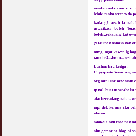
assalamualaikum..sori
lelaki,maka stret to da 
kadang2 susah la nak 
ustaz)kata boleh 'bua
boleh...sekarang kat ove
(x tau nak bahasa kan dir
mmg ingat kawen lg bagus
taun ke3....hmm...berila
Luahan hati ketiga:
Copy/paste Seseorang sa
org lain luar sane slalu 
tp nak buat tu susahaku 
aku bercadang nak kawe
tapi dek kerana aku be
alasan
adakala aku rasa nak mi
aku gemar bc blog ni s