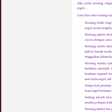
Ada cerita seorang cikg
rogol....
Lain lain cuba korang ru
Seorang lelaki bag
rogol secara bergilir-
Seorang pakwe meng
xxxxx dengan cara me
Seorang aweks dati
pakwe bawak aweks n
tinggalkan dalam hu
Seorang wanita yang
berlakon mestilah 
keadaan separuh bog
atau kena rogol, tak 
Jumpa kali pertama 
kena rogol beramai-
Sedang aksyik berc
aweknya depan lelaki
Seorang dreber bas 