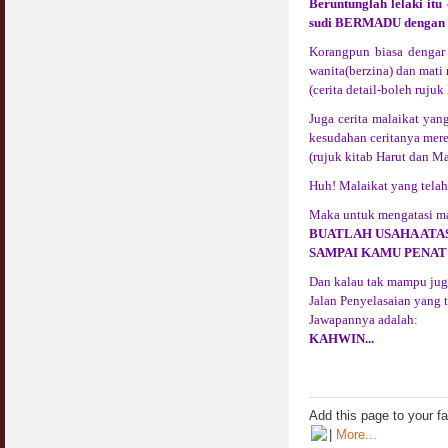
Beruntunglah lelaki it
sudi BERMADU dengan lel
Korangpun biasa dengar 
wanita(berzina) dan mati 
(cerita detail-boleh rujuk
Juga cerita malaikat yan
kesudahan ceritanya merek
(rujuk kitab Harut dan Ma
Huh! Malaikat yang telah 
Maka untuk mengatasi mas
BUATLAH USAHA ATA
SAMPAI KAMU PENAT 
Dan kalau tak mampu jug
Jalan Penyelasaian yang
Jawapannya adalah:
KAHWIN...
Add this page to your f
|
More...