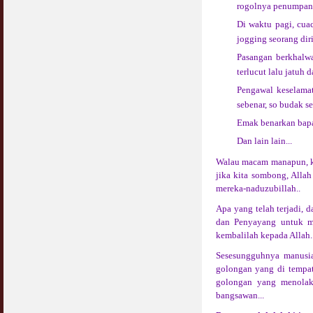
rogolnya penumpang
Di waktu pagi, cuac
jogging seorang dir
Pasangan berkhalwa
terlucut lalu jatuh
Pengawal keselamat
sebenar, so budak s
Emak benarkan bapa 
Dan lain lain...
Walau macam manapun, kit
jika kita sombong, Alla
mereka-naduzubillah..
Apa yang telah terjadi, 
dan Penyayang untuk mer
kembalilah kepada Allah.
Sesesungguhnya manusia
golongan yang di tempat
golongan yang menolak
bangsawan...