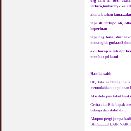
org lain sll beri alas
terkira,taubat byk kali 
aku tak tahan lama...ak
tapi sll terlupe..oh, 
keperluan
tapi org kata, duit ta
menangkis godaan2 dun
aku harap allah dpt be
menfaat pd kami
Hamka said:
Ok, kita sambung bali
memudahkan perjalanan ke 
Aku dulu pun takut buat 
Cerita aku:Bila bapak me
bekerja dan stabil dulu..
Akupun pergi jumpa kad
BERxxxxxH, AIR NAIK 