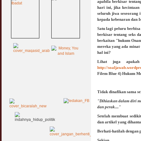
apabila berkisar tenta
hari ini, jika kecinta
seluruh jiwa seseorang
kepada kebenaran dan Is
Satu lagi peluru berbis
berkisar tentang seks 
berkaitan "hukum Onani"
mereka yang ada minat 
hal ini?
Lihat juga apaka
http://soaljawab.wordpr
Filem Blue 4) Hukum Mel
Tidak dinafikan sama se
"Dihiaskan dalam diri m
dan perak...."
Setelah membuat sediki
dan artikel yang dihant
Berhati-hatilah dengan 
Sekian