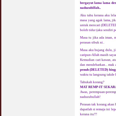
bergayut lama lama deng
naduzubillah..
Aku tahu kerana aku lela
masa yang agak lama, jik
untuk mencari (DELETED) 
boleh tidur (aku sendiri 
Masa tu jika ada iman, m
perasan sibuk ni..
Masa aku bujang dulu, ji
caripun-Allah masih say
Kemudian cari kawan, ata
dan mendebarkan... mak 
penuh (DELETED) hingga
waktu tu langsung takde 
Tahukah korang?
MAT REMP-IT SEKAR
Awas, perempuan-perempu
naduzubullah!
Perasan tak korang akan
dapatlah si remaja ini 
kerana itu!!!