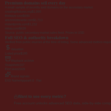
Premium domains sell every day
A small sample of recently sold domains on the secondary market.
creatingitfutures.org
$1,060
thinkeye.com
$690
arezzoristorante.com
$1,713
instantprints.com
$1,232
intraa.com
$426
Source: public secondary-market sales feed. Prices in USD.
Full SEO & authority breakdown
Verified from public sources at the time of listing. Some advanced metrics requi
Valuation
Listed price
$195
Wayback archive
Snapshots
107
First seen
2009
Brand signals
EXD NameAppeal
4.0 · Fair
Want to see every metric?
Free account unlocks advanced SEO data, side-by-side compar