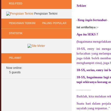
RSS FEED
Sekian
Pengisian Terkini
-Yang ingin bertaubat-
PENGISIAN TERKINI
PALING POPULAR
ini artikelnya :-
STATISTIK
Apa itu SEKS ?
Keperluan GIG Ekonomi Semasa & Selepas
Hukum Onani Lelaki & Wanita
COVID & PKP
07 February 2007
(bagaimana mengelakkan
11 May 2020
18-SX, entry ini meng
Status Hukum Infinity Downline @ Login
kelucahan yang melampau,
Pasca COVID, Bantu IKS Mikro Turunkan
Facebook Dapat RM100
Harga Iklan Media
PELAWAT
juga tidak boleh memba
27 February 2010
11 May 2020
menghampiri zina), juga 
Now online:
Multi Level Marketing Menurut Shariah
18-SX, serius, entry ini
Morarorium 6 Bulan Dikecualikan 'Accrued
5 guests
08 April 2007
Interest/Profit'?
18-SX, bagaimana lagi 
11 May 2020
tapi sekiranya korang a
Perbincangan Hukum Pelaburan ASB :
Kemaskini
...................
PKP, COVID & Ekonom Negara Berundur 5
01 January 2008
Tahun ?
Baiklah, kita mulakan sek
11 May 2020
Oral Seks & Hukumnya
Suatu hari dalam perjal
28 January 2008
sayalah yang terpantas.."
Komen Ringkas Pakej Rangsangan Terbaru