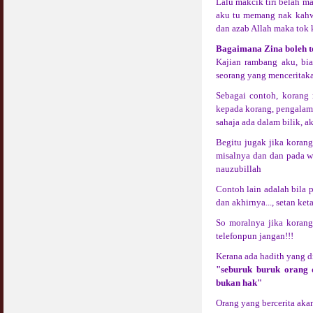
Lalu makcik tiri belah ma
aku tu memang nak kahwi
dan azab Allah maka tok k
Bagaimana Zina boleh t
Kajian rambang aku, bia
seorang yang menceritak
Sebagai contoh, korang 
kepada korang, pengalaman
sahaja ada dalam bilik, ak
Begitu jugak jika korang
misalnya dan dan pada wa
nauzubillah
Contoh lain adalah bila
dan akhirnya..., setan ket
So moralnya jika korang
telefonpun jangan!!!
Kerana ada hadith yang d
"seburuk buruk orang 
bukan hak"
Orang yang bercerita akan