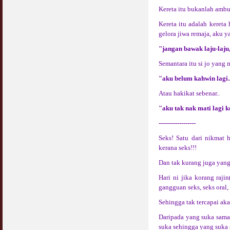
COVID19
Kereta itu bukanlah ambul
28 March 2020
Aurat Wanita : Apa Sudah Jadi ?
12 April 2007
Kereta itu adalah kereta
gelora jiwa remaja, aku 
Rewards For Stay Safe at Home During
COVID19 Outbreak
Ramadhan & Batalkah Puasa Kita Jika...
"jangan bawak laju-laju,
28 March 2020
18 June 2015
Semantara itu si jo yang
Bahaya Nafsu Lelaki
"aku belum kahwin lagi.
31 May 2007
Atau hakikat sebenar..
Siapa Lelaki Dayus Menurut Islam ?
"aku tak nak mati lagi k
18 July 2007
------------------
Seks! Satu dari nikmat 
Perbincangan Hukum Uptrend & Hai-O
kerana seks!!!
06 August 2007
Dan tak kurang juga yang
Koleksi Ceramah & Displin Menadah Ilmu
Hari ni jika korang raj
Dari Ceramah
gangguan seks, seks oral
20 August 2008
Sehingga tak tercapai akal
Differences Between Islamic Banks &
Conventional
Daripada yang suka sama
22 February 2007
suka sehingga yang suka s