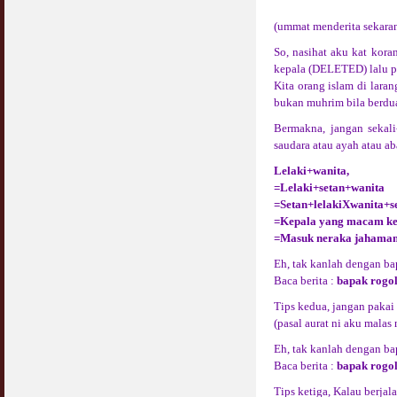
(ummat menderita sekaran
So, nasihat aku kat kora
kepala (DELETED) lalu pan
Kita orang islam di lara
bukan muhrim bila berdu
Bermakna, jangan sekal
saudara atau ayah atau aba
Lelaki+wanita,
=Lelaki+setan+wanita
=Setan+lelakiXwanita+s
=Kepala yang macam ke
=Masuk neraka jahamam
Eh, tak kanlah dengan b
Baca berita :
bapak rogo
Tips kedua, jangan pakai
(pasal aurat ni aku malas
Eh, tak kanlah dengan ba
Baca berita :
bapak rogo
Tips ketiga, Kalau berjal