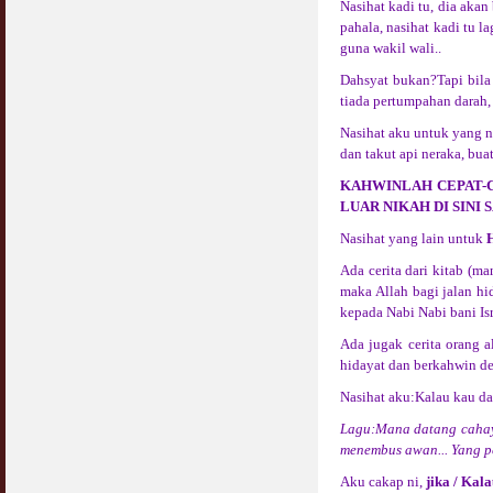
Nasihat kadi tu, dia aka
pahala, nasihat kadi tu 
guna wakil wali..
Dahsyat bukan?Tapi bila
tiada pertumpahan darah,
Nasihat aku untuk yang na
dan takut api neraka, bu
KAHWINLAH CEPAT-C
LUAR NIKAH DI SINI
Nasihat yang lain untuk
Ada cerita dari kitab (m
maka Allah bagi jalan hi
kepada Nabi Nabi bani Isr
Ada jugak cerita orang a
hidayat dan berkahwin de
Nasihat aku:Kalau kau dah
Lagu:Mana datang cahaya?
menembus awan... Yang pen
Aku cakap ni,
jika / Kal