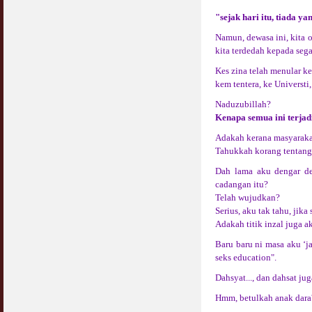
Jangan
"sejak hari itu, tiada y
03 April 2009
Namun, dewasa ini, kita o
Berkenaan Witir & Tahajjud
kita terdedah kepada seg
20 October 2006
Kes zina telah menular ke
kem tentera, ke Universti
Naduzubillah?
Kenapa semua ini terjad
Adakah kerana masyarakat
Tahukkah korang tentang
Dah lama aku dengar de
cadangan itu?
Telah wujudkan?
Serius, aku tak tahu, jik
Adakah titik inzal juga 
Baru baru ni masa aku ‘j
seks education".
Dahsyat..., dan dahsat ju
Hmm, betulkah anak dara?