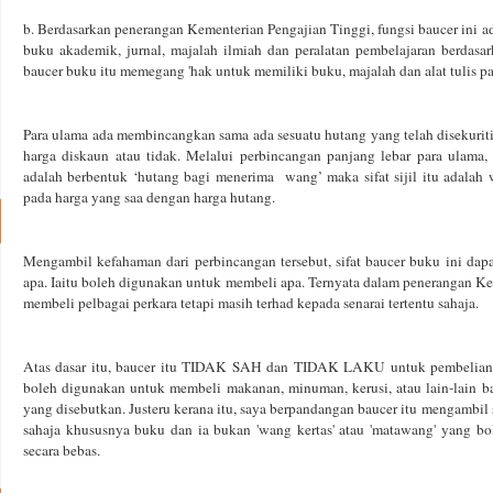
b. Berdasarkan penerangan Kementerian Pengajian Tinggi, fungsi baucer ini a
buku akademik, jurnal, majalah ilmiah dan peralatan pembelajaran berdasar
baucer buku itu memegang 'hak untuk memiliki buku, majalah dan alat tulis pada
Para ulama ada membincangkan sama ada sesuatu hutang yang telah disekuritik
harga diskaun atau tidak. Melalui perbincangan panjang lebar para ulama,
adalah berbentuk ‘hutang bagi menerima wang’ maka sifat sijil itu adalah w
pada harga yang saa dengan harga hutang.
Mengambil kefahaman dari perbincangan tersebut, sifat baucer buku ini dap
apa. Iaitu boleh digunakan untuk membeli apa. Ternyata dalam penerangan Ke
membeli pelbagai perkara tetapi masih terhad kepada senarai tertentu sahaja.
Atas dasar itu, baucer itu TIDAK SAH dan TIDAK LAKU untuk pembelian se
boleh digunakan untuk membeli makanan, minuman, kerusi, atau lain-lain ba
yang disebutkan. Justeru kerana itu, saya berpandangan baucer itu mengambil
sahaja khususnya buku dan ia bukan 'wang kertas' atau 'matawang' yang b
secara bebas.