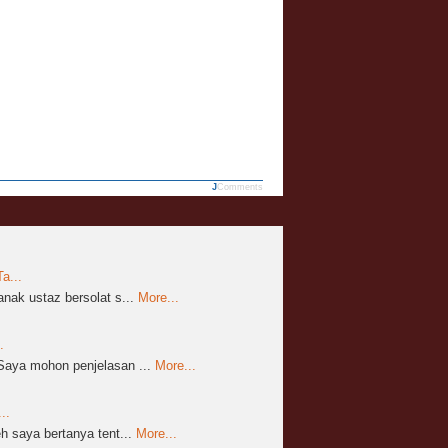
JComments
a...
nak ustaz bersolat s...
More...
.
aya mohon penjelasan ...
More...
..
 saya bertanya tent...
More...