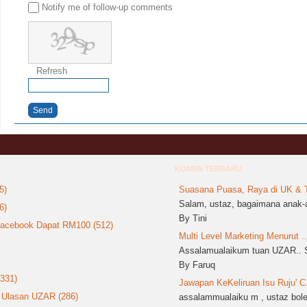
Notify me of follow-up comments
Refresh
Send
KOMEN TERBARU
5)
Suasana Puasa, Raya di UK & T
Salam, ustaz, bagaimana anak-a
6)
By Tini
 Facebook Dapat RM100 (512)
Multi Level Marketing Menurut ..
Assalamualaikum tuan UZAR.. S
By Faruq
(331)
Jawapan KeKeliruan Isu Ruju' C.
: Ulasan UZAR (286)
assalammualaiku m , ustaz boleh