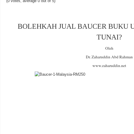
(0 votes, average 0 out of 5)
BOLEHKAH JUAL BAUCER BUKU 
TUNAI?
Oleh
Dr. Zaharuddin Abd Rahman
www.zaharuddin.net