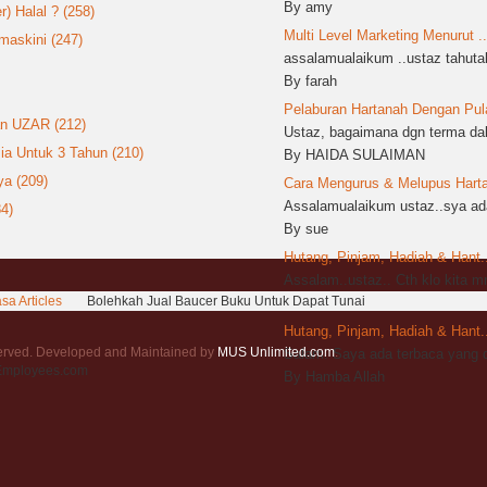
By amy
 Halal ? (258)
Multi Level Marketing Menurut ..
askini (247)
assalamualaikum ..ustaz tahutak
By farah
Pelaburan Hartanah Dengan Pula
an UZAR (212)
Ustaz, bagaimana dgn terma dala
ia Untuk 3 Tahun (210)
By HAIDA SULAIMAN
a (209)
Cara Mengurus & Melupus Harta 
Assalamualaikum ustaz..sya ada
4)
By sue
Hutang, Pinjam, Hadiah & Hant..
Assalam..ustaz.. Cth klo kita 
sa Articles
Bolehkah Jual Baucer Buku Untuk Dapat Tunai
By sya
Hutang, Pinjam, Hadiah & Hant..
served. Developed and Maintained by
MUS Unlimited.com
.
Salam. Saya ada terbaca yang d
rEmployees.com
By Hamba Allah