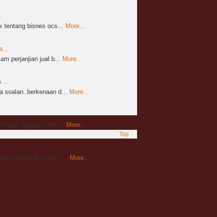
.
 tentang bisnes ocs...
More...
...
m perjanjian jual b...
More...
...
 soalan..berkenaan d...
More...
.
mminjam dgn bank dan...
More...
Top
.
alam Mazhab Syafi'e,...
More...