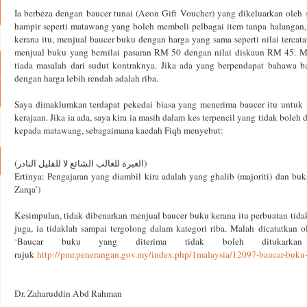
Ia berbeza dengan baucer tunai (Aeon Gift Voucher) yang dikeluarkan oleh 
hampir seperti matawang yang boleh membeli pelbagai item tanpa halangan,
kerana itu, menjual baucer buku dengan harga yang sama seperti nilai tercata
menjual buku yang bernilai pasaran RM 50 dengan nilai diskaun RM 45. Ma
tiada masalah dari sudut kontraknya. Jika ada yang berpendapat bahawa b
dengan harga lebih rendah adalah riba.
Saya dimaklumkan terdapat pekedai biasa yang menerima baucer itu untuk 
kerajaan. Jika ia ada, saya kira ia masih dalam kes terpencil yang tidak bol
kepada matawang, sebagaimana kaedah Fiqh menyebut:
(العبرة للغالب الشائع لا للقليل النادر)
Ertinya: Pengajaran yang diambil kira adalah yang ghalib (majoriti) dan buk
Zarqa’)
Kesimpulan, tidak dibenarkan menjual baucer buku kerana itu perbuatan tida
juga, ia tidaklah sampai tergolong dalam kategori riba. Malah dicatatkan 
‘Baucar buku yang diterima tidak boleh ditukark
rujuk
http://pmr.penerangan.gov.my/index.php/1malaysia/12097-baucar-buku
Dr. Zaharuddin Abd Rahman