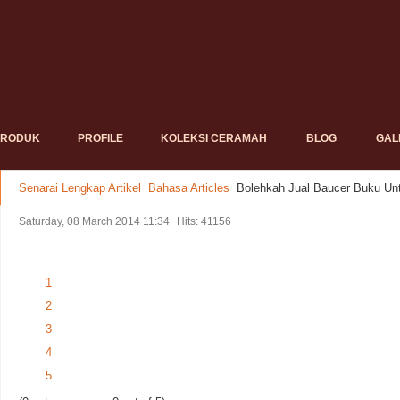
PRODUK
PROFILE
KOLEKSI CERAMAH
BLOG
GAL
Senarai Lengkap Artikel
Bahasa Articles
Bolehkah Jual Baucer Buku Un
Saturday, 08 March 2014 11:34
Hits: 41156
1
2
3
4
5