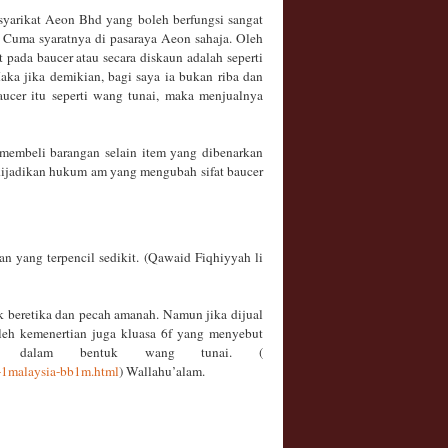
syarikat Aeon Bhd yang boleh berfungsi sangat
 Cuma syaratnya di pasaraya Aeon sahaja. Oleh
t pada baucer atau secara diskaun adalah seperti
ka jika demikian, bagi saya ia bukan riba dan
aucer itu seperti wang tunai, maka menjualnya
membeli barangan selain item yang dibenarkan
eh dijadikan hukum am yang mengubah sifat baucer
an yang terpencil sedikit. (Qawaid Fiqhiyyah li
k beretika dan pecah amanah. Namun jika dijual
oleh kemenertian juga kluasa 6f yang menyebut
an dalam bentuk wang tunai. (
-1malaysia-bb1m.html
) Wallahu’alam.