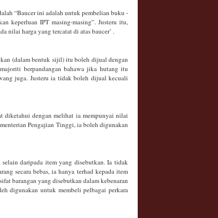
dalah “Baucer ini adalah untuk pembelian buku -
kan keperluan IPT masing-masing”. Justeru itu,
 nilai harga yang tercatat di atas baucer’ .
an (dalam bentuk sijil) itu boleh dijual dengan
 majoriti berpandangan bahawa jika hutang itu
ang juga. Justeru ia tidak boleh dijual kecuali
at diketahui dengan melihat ia mempunyai nilai
menterian Pengajian Tinggi, ia boleh digunakan
lain daripada item yang disebutkan. Ia tidak
rang secara bebas, ia hanya terhad kepada item
 sifat barangan yang disebutkan dalam kebenaran
oleh digunakan untuk membeli pelbagai perkara