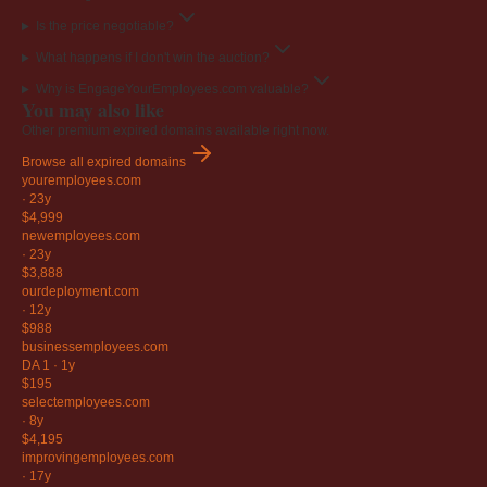
Is the price negotiable?
What happens if I don't win the auction?
Why is EngageYourEmployees.com valuable?
You may also like
Other premium expired domains available right now.
Browse all expired domains
youremployees
.com
·
23y
$4,999
newemployees
.com
·
23y
$3,888
ourdeployment
.com
·
12y
$988
businessemployees
.com
DA 1
·
1y
$195
selectemployees
.com
·
8y
$4,195
improvingemployees
.com
·
17y