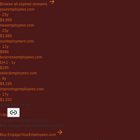
Browse all expired domains
youremployees
.com
·
23y
$4,999
newemployees
.com
·
23y
$3,888
ourdeployment
.com
·
12y
$988
businessemployees
.com
DA 1
·
1y
$195
selectemployees
.com
·
8y
$4,195
improvingemployees
.com
·
17y
$1,332
Share this domain
𝕏
f
in
EngageYourEmployees.com
Buy EngageYourEmployees.com
$195
Buy EngageYourEmployees.com