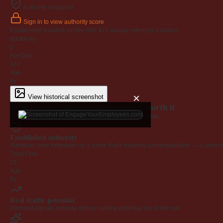
Authority snapshot
Sign in to view authority score
Established backlink profile with
472
unique referring domains.
Backlinks
0
Ref Dom
472
Age
6y
×
View historical screenshot
Why EngageYourEmployees.com is worth it
Every claim below is backed by verified third-party data.
Established authority
Premium .com extension on a name that's instantly understandable — a defensib
Trust Flow
23
Age
6y
Real traffic potential
Demand signals indicate strong ranking potential out of the box.