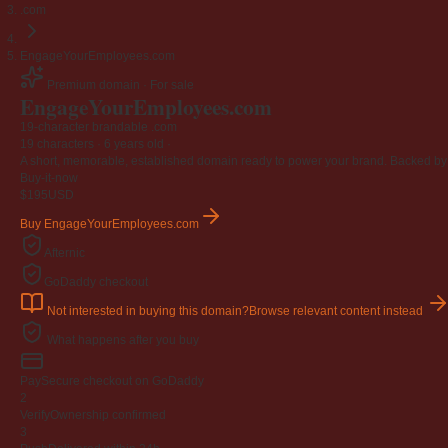
.com
EngageYourEmployees.com
Premium domain · For sale
EngageYourEmployees
.com
19-character brandable .com
19 characters ·
6 years old
·
A short, memorable, established domain ready to power your brand. Backed by 4
Buy-it-now
$195
USD
Buy EngageYourEmployees.com
Afternic
GoDaddy checkout
Not interested in buying this domain?
Browse relevant content instead
What happens after you buy
Pay
Secure checkout on GoDaddy
2
Verify
Ownership confirmed
3