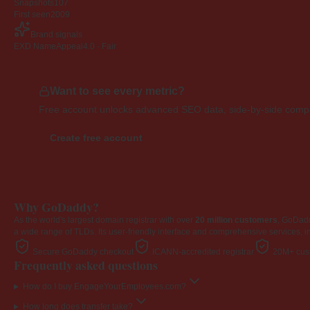
Snapshots
107
First seen
2009
Brand signals
EXD NameAppeal
4.0 · Fair
Want to see every metric?
Free account unlocks advanced SEO data, side-by-side compar
Create free account
Why GoDaddy?
As the world's largest domain registrar with over
20 million customers
, GoDad
a wide range of TLDs. Its user-friendly interface and comprehensive services, i
Secure GoDaddy checkout
ICANN-accredited registrar
20M+ cust
Frequently asked questions
How do I buy EngageYourEmployees.com?
How long does transfer take?