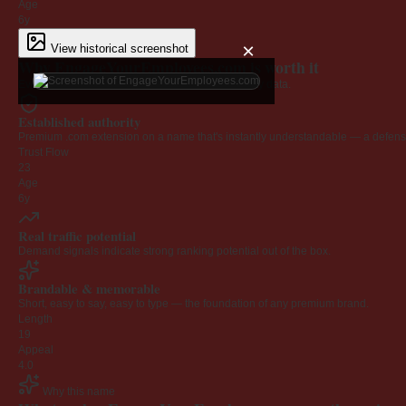
Age
6y
×
View historical screenshot
Why EngageYourEmployees.com is worth it
Every claim below is backed by verified third-party data.
Established authority
Premium .com extension on a name that's instantly understandable — a defensib
Trust Flow
23
Age
6y
Real traffic potential
Demand signals indicate strong ranking potential out of the box.
Brandable & memorable
Short, easy to say, easy to type — the foundation of any premium brand.
Length
19
Appeal
4.0
Why this name