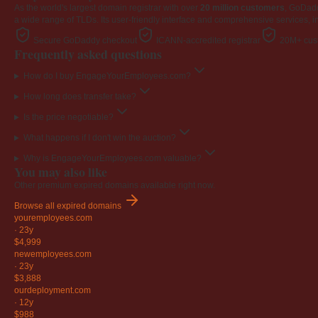
As the world's largest domain registrar with over
20 million customers
, GoDad
a wide range of TLDs. Its user-friendly interface and comprehensive services, i
Secure GoDaddy checkout
ICANN-accredited registrar
20M+ cust
Frequently asked questions
How do I buy EngageYourEmployees.com?
How long does transfer take?
Is the price negotiable?
What happens if I don't win the auction?
Why is EngageYourEmployees.com valuable?
You may also like
Other premium expired domains available right now.
Browse all expired domains
youremployees
.com
·
23y
$4,999
newemployees
.com
·
23y
$3,888
ourdeployment
.com
·
12y
$988