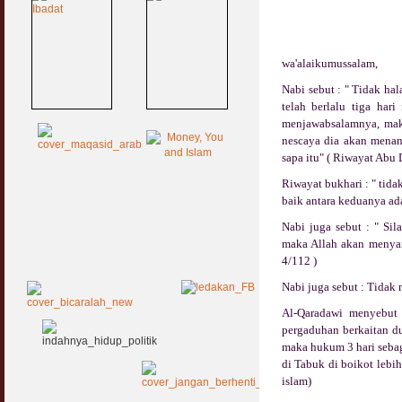
wa'alaikumussalam,
Nabi sebut : " Tidak hal
telah berlalu tiga har
menjawabsalamnya, mak
nescaya dia akan menan
sapa itu" ( Riwayat Abu D
Riwayat bukhari : " tidak
baik antara keduanya ad
Nabi juga sebut : " Sil
maka Allah akan menya
4/112 )
Nabi juga sebut : Tidak 
Al-Qaradawi menyebut 
pergaduhan berkaitan du
maka hukum 3 hari sebag
di Tabuk di boikot lebih 
islam)