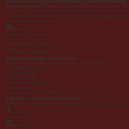
What makes EngageYourEmployees.com worth owning
EngageYourEmployees.com
is a category-defining 19-character name — the k
the open web — instant credibility with users and Google alike. It has been onlin
it — equity you can keep by simply redirecting. For investors building a domain por
time someone reads it out loud.
Great for
301 redirect for SEO equity
Newsletter or community
Personal portfolio or agency
Recent comparable sales
Premium domains sell every day
A small sample of recently sold domains on the secondary market.
soulsmokehouse.com
$2,605
riverpast.com
$710
runegame.com
$435
lowdownbrewery.com
$5,100
aircnc.com
$910
Source: public secondary-market sales feed. Prices in USD.
Full SEO & authority breakdown
Verified from public sources at the time of listing. Some advanced metrics requi
Valuation
Listed price
$195
Wayback archive