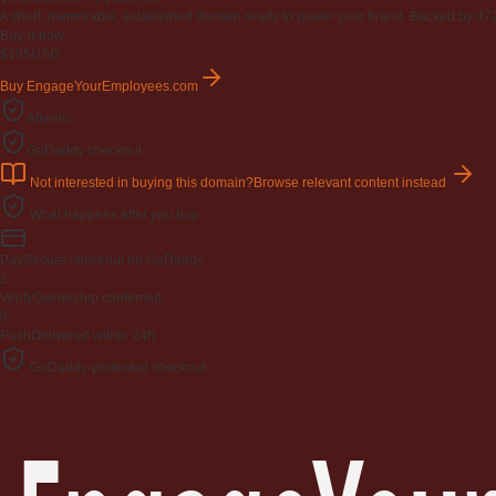
A short, memorable, established domain ready to power your brand. Backed by 472 r
Buy-it-now
$195
USD
Buy EngageYourEmployees.com
Afternic
GoDaddy checkout
Not interested in buying this domain?
Browse relevant content instead
What happens after you buy
Pay
Secure checkout on GoDaddy
2
Verify
Ownership confirmed
3
Push
Delivered within 24h
GoDaddy-protected checkout