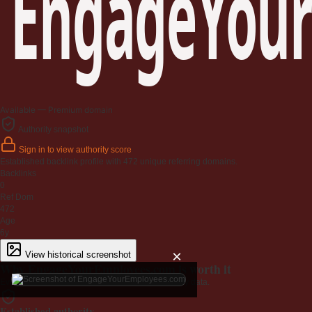
EngageYour
Available — Premium domain
Authority snapshot
Sign in to view authority score
Established backlink profile with
472
unique referring domains.
Backlinks
0
Ref Dom
472
Age
6y
×
View historical screenshot
Why EngageYourEmployees.com is worth it
Every claim below is backed by verified third-party data.
Established authority