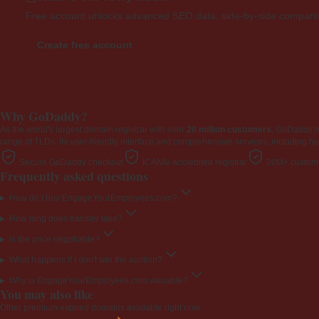
Free account unlocks advanced SEO data, side-by-side compariso
Create free account
Why GoDaddy?
As the world's largest domain registrar with over
20 million customers
, GoDaddy 
range of TLDs. Its user-friendly interface and comprehensive services, including ho
Secure GoDaddy checkout
ICANN-accredited registrar
20M+ custome
Frequently asked questions
How do I buy EngageYourEmployees.com?
How long does transfer take?
Is the price negotiable?
What happens if I don't win the auction?
Why is EngageYourEmployees.com valuable?
You may also like
Other premium expired domains available right now.