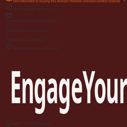
Not interested in buying this domain?
Browse relevant content instead
Jangan
03 April 2009
What happens after you buy
Berkenaan Witir & Tahajjud
Pay
Secure checkout on GoDaddy
20 October 2006
2
Verify
Ownership confirmed
3
Push
Delivered within 24h
GoDaddy-protected checkout
EngageYour
Available — Premium domain