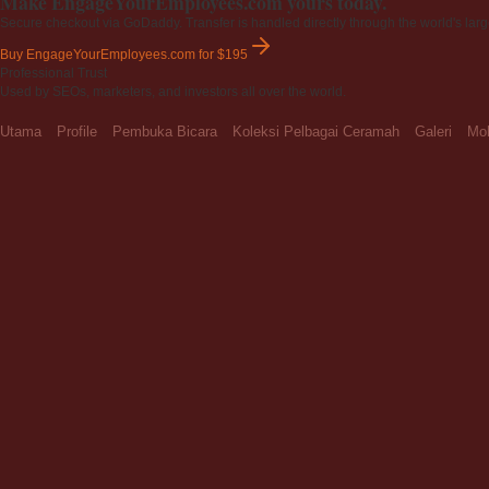
Make EngageYourEmployees.com yours today.
Secure checkout via GoDaddy. Transfer is handled directly through the world's larg
Buy EngageYourEmployees.com
for $195
Professional Trust
Used by SEOs, marketers, and investors all over the world.
Utama
Profile
Pembuka Bicara
Koleksi Pelbagai Ceramah
Galeri
Moh