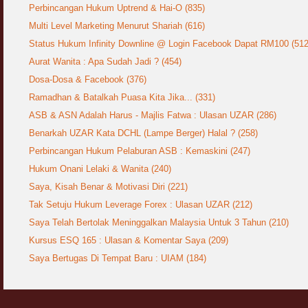
COVID19
Perbincangan Hukum Uptrend & Hai-O (835)
28 March 2020
Aurat Wanita : Apa Sudah Jadi ?
Multi Level Marketing Menurut Shariah (616)
12 April 2007
Status Hukum Infinity Downline @ Login Facebook Dapat RM100 (512
Rewards For Stay Safe at Home During
COVID19 Outbreak
Ramadhan & Batalkah Puasa Kita Jika...
Aurat Wanita : Apa Sudah Jadi ? (454)
28 March 2020
18 June 2015
Dosa-Dosa & Facebook (376)
Ramadhan & Batalkah Puasa Kita Jika... (331)
Bahaya Nafsu Lelaki
ASB & ASN Adalah Harus - Majlis Fatwa : Ulasan UZAR (286)
31 May 2007
Benarkah UZAR Kata DCHL (Lampe Berger) Halal ? (258)
Siapa Lelaki Dayus Menurut Islam ?
Perbincangan Hukum Pelaburan ASB : Kemaskini (247)
18 July 2007
Hukum Onani Lelaki & Wanita (240)
Perbincangan Hukum Uptrend & Hai-O
Saya, Kisah Benar & Motivasi Diri (221)
06 August 2007
Tak Setuju Hukum Leverage Forex : Ulasan UZAR (212)
Saya Telah Bertolak Meninggalkan Malaysia Untuk 3 Tahun (210)
Koleksi Ceramah & Displin Menadah Ilmu
Dari Ceramah
Kursus ESQ 165 : Ulasan & Komentar Saya (209)
20 August 2008
Saya Bertugas Di Tempat Baru : UIAM (184)
Differences Between Islamic Banks &
Conventional
22 February 2007