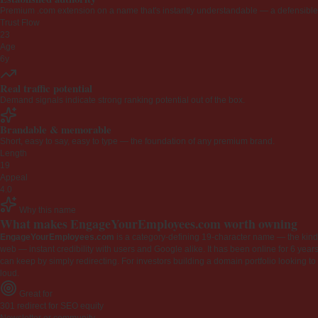
Premium .com extension on a name that's instantly understandable — a defensible 
Trust Flow
23
Age
6y
Real traffic potential
Demand signals indicate strong ranking potential out of the box.
Brandable & memorable
Short, easy to say, easy to type — the foundation of any premium brand.
Length
19
Appeal
4.0
Why this name
What makes EngageYourEmployees.com worth owning
EngageYourEmployees.com
is a category-defining 19-character name — the kind 
web — instant credibility with users and Google alike. It has been online for 6 years
can keep by simply redirecting. For investors building a domain portfolio looking to la
loud.
Great for
301 redirect for SEO equity