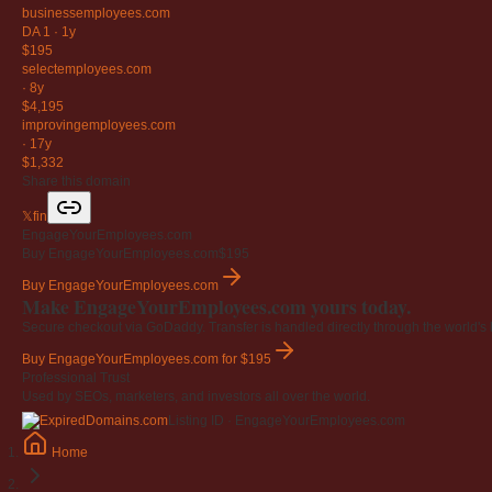
businessemployees
.com
DA 1
·
1y
$195
selectemployees
.com
·
8y
$4,195
improvingemployees
.com
·
17y
$1,332
Share this domain
𝕏
f
in
EngageYourEmployees.com
Buy EngageYourEmployees.com
$195
Buy EngageYourEmployees.com
Make EngageYourEmployees.com yours today.
Secure checkout via GoDaddy. Transfer is handled directly through the world's l
Buy EngageYourEmployees.com
for $195
Professional Trust
Used by SEOs, marketers, and investors all over the world.
Listing ID · EngageYourEmployees.com
Home