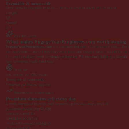
Brandable & memorable
Short, easy to say, easy to type — the foundation of any premium brand.
Length
19
Appeal
4.0
Why this name
What makes EngageYourEmployees.com worth owning
EngageYourEmployees.com
is a category-defining 19-character name — the k
the open web — instant credibility with users and Google alike. It has been onlin
it — equity you can keep by simply redirecting. For investors building a domain por
time someone reads it out loud.
Great for
301 redirect for SEO equity
Newsletter or community
Personal portfolio or agency
Recent comparable sales
Premium domains sell every day
A small sample of recently sold domains on the secondary market.
soulsmokehouse.com
$2,605
riverpast.com
$710
runegame.com
$435
lowdownbrewery.com
$5,100
aircnc.com
$910