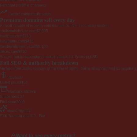
Newsletter or community
Personal portfolio or agency
Recent comparable sales
Premium domains sell every day
A small sample of recently sold domains on the secondary market.
soulsmokehouse.com
$2,605
riverpast.com
$710
runegame.com
$435
lowdownbrewery.com
$5,100
aircnc.com
$910
Source: public secondary-market sales feed. Prices in USD.
Full SEO & authority breakdown
Verified from public sources at the time of listing. Some advanced metrics require a
Valuation
Listed price
$195
Wayback archive
Snapshots
107
First seen
2009
Brand signals
EXD NameAppeal
4.0 · Fair
Want to see every metric?