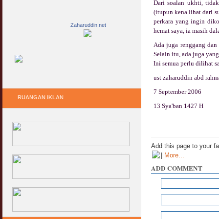
Dari soalan ukhti, tid
(itupun kena lihat dari 
perkara yang ingin dik
Zaharuddin.net
hemat saya, ia masih da
Ada juga renggang dan 
Selain itu, ada juga ya
Ini semua perlu dilihat
ust zaharuddin abd rah
7 September 2006
RUANGAN IKLAN
13 Sya'ban 1427 H
Add this page to your f
|
More...
ADD COMMENT