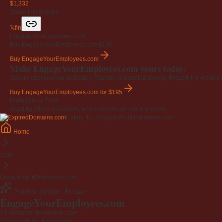
$1,332
Share this domain
𝕏
f
in
EngageYourEmployees.com
Buy EngageYourEmployees.com
$195
Buy EngageYourEmployees.com
Make EngageYourEmployees.com yours today.
Secure checkout via GoDaddy. Transfer is handled directly through the world's l
Buy EngageYourEmployees.com
for $195
Professional Trust
Used by SEOs, marketers, and investors all over the world.
Listing ID · EngageYourEmployees.com
Home
.com
EngageYourEmployees.com
Premium domain · For sale
EngageYourEmployees
.com
19-character brandable .com
19 characters ·
6 years old
·