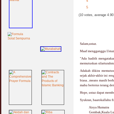
4
5
(10 votes, average 4.90 
Salam,ustaz.
Maaf mengganggu.Ustaz,
"Ada hadith mengatakan
memutuskan silarturahmi. 
Adakah dikira memutusk
sejak akhir-akhir ini r
biasa...means masih ber
mahu berterus terang den
Hope, ustaz dapat membe
Syukran, baarokallahu fi
Aisya Humaira
Gombak,Kuala Lu