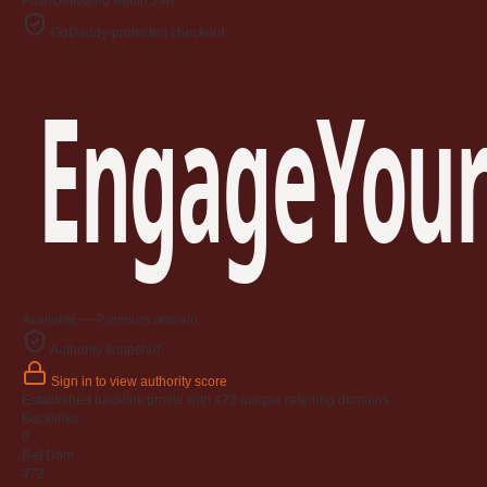
Push
Delivered within 24h
GoDaddy-protected checkout
EngageYour
Available — Premium domain
Authority snapshot
Sign in to view authority score
Established backlink profile with
472
unique referring domains.
Backlinks
0
Ref Dom
472