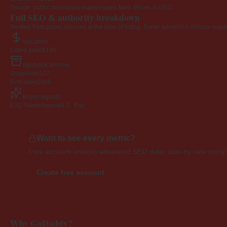
Source: public secondary-market sales feed. Prices in USD.
Full SEO & authority breakdown
Verified from public sources at the time of listing. Some advanced metrics requi
Valuation
Listed price
$195
Wayback archive
Snapshots
107
First seen
2009
Brand signals
EXD NameAppeal
4.0 · Fair
Want to see every metric?
Free account unlocks advanced SEO data, side-by-side compar
Create free account
Why GoDaddy?