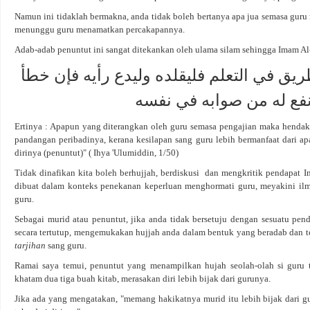
Namun ini tidaklah bermakna, anda tidak boleh bertanya apa jua semasa guru m
menunggu guru menamatkan percakapannya.
Adab-adab penuntut ini sangat ditekankan oleh ulama silam sehingga Imam Al
ريق في التعلم فليقلده وليدع رأيه فإن خطأ
فع له من صوابه في نفسه
Ertinya : Apapun yang diterangkan oleh guru semasa pengajian maka henda
pandangan peribadinya, kerana kesilapan sang guru lebih bermanfaat dari a
dirinya (penuntut)" ( Ihya 'Ulumiddin, 1/50)
Tidak dinafikan kita boleh berhujjah, berdiskusi dan mengkritik pendapat I
dibuat dalam konteks penekanan keperluan menghormati guru, meyakini il
guru.
Sebagai murid atau penuntut, jika anda tidak bersetuju dengan sesuatu pen
secara tertutup, mengemukakan hujjah anda dalam bentuk yang beradab dan t
tarjihan
sang guru.
Ramai saya temui, penuntut yang menampilkan hujah seolah-olah si guru t
khatam dua tiga buah kitab, merasakan diri lebih bijak dari gurunya.
Jika ada yang mengatakan, "memang hakikatnya murid itu lebih bijak dari g