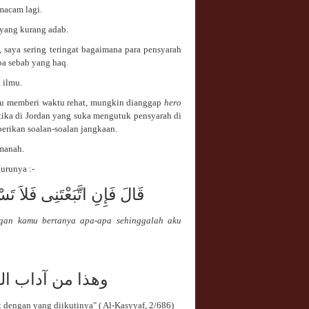
macam lagi.
 yang kurang adab.
 saya sering teringat bagaimana para pensyarah
pa sebab yang haq.
 ilmu.
lu memberi waktu rehat, mungkin dianggap
hero
etika di Jordan yang suka mengutuk pensyarah di
erikan soalan-soalan jangkaan.
manah.
urunya :-
قَالَ فَإِنِ اتَّبَعْتَنِى فَلاَ
angan kamu bertanya apa-apa sehinggalah aku
وهذا من
آداب الم
t dengan yang diikutinya" ( Al-Kasyyaf, 2/686)