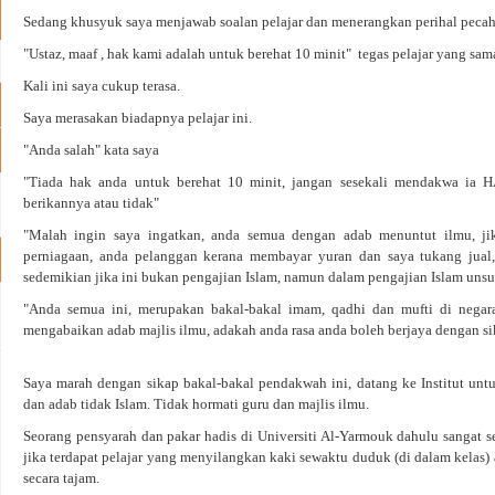
Sedang khusyuk saya menjawab soalan pelajar dan menerangkan perihal pecaha
"Ustaz, maaf , hak kami adalah untuk berehat 10 minit" tegas pelajar yang sam
Kali ini saya cukup terasa.
Saya merasakan biadapnya pelajar ini.
"Anda salah" kata saya
"Tiada hak anda untuk berehat 10 minit, jangan sesekali mendakwa ia 
berikannya atau tidak"
"Malah ingin saya ingatkan, anda semua dengan adab menuntut ilmu, jika
perniagaan, anda pelanggan kerana membayar yuran dan saya tukang jual, 
sedemikian jika ini bukan pengajian Islam, namun dalam pengajian Islam unsu
"Anda semua ini, merupakan bakal-bakal imam, qadhi dan mufti di negara 
mengabaikan adab majlis ilmu, adakah anda rasa anda boleh berjaya dengan si
Saya marah dengan sikap bakal-bakal pendakwah ini, datang ke Institut unt
dan adab tidak Islam. Tidak hormati guru dan majlis ilmu.
Seorang pensyarah dan pakar hadis di Universiti Al-Yarmouk dahulu sangat s
jika terdapat pelajar yang menyilangkan kaki sewaktu duduk (di dalam kelas) 
secara tajam.