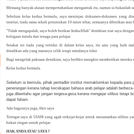
Memang banyak alasan mempertahankan mengantuk itu, namun ia bukanlah ses
Sebelum kelas kedua bermula, saya meninjau dokumen-dokumen yang dise
institut, tiada sama sekali peruntukan 10 minit rehat, semuanya diberikan atas 
"Tidak mengapalah, saya boleh berikan InshaAllah" demikian niat saya denga
kelegaan minda dan tenaga para pelajar.
Setakat ini tiada yang tertidur di dalam kelas saya, itu satu yang baik m
dinafikan ada yang matanya celik tetapi mindanya tidur.
Bagi mengelak paksaan demikian, saya berfikir mungkin memberikan mereka re
Kelas kedua bermula.
Sebelum ia bermula, pihak pentadbir institut memaklumkan kepada para 
penerangan kerana tahap kecekapan bahasa arab pelajar adalah berbeza-b
juga diberitahu agar jangan tergesa-gesa kerana mengejar silibus tetapi b
dapat faham.
Ada bagusnya juga, fikir saya
Teringat saya di UIAM yang agak terkejar-kejar untuk menamatkan silibus y
bukan ringan untuk pelajar.
HAK ANDA ATAU SAYA ?