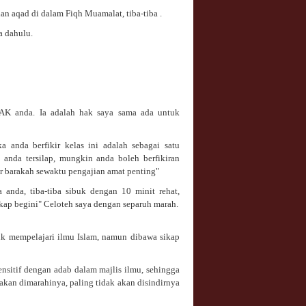
n aqad di dalam Fiqh Muamalat, tiba-tiba .
a dahulu.
HAK anda. Ia adalah hak saya sama ada untuk
 anda berfikir kelas ini adalah sebagai satu
anda tersilap, mungkin anda boleh berfikiran
r barakah sewaktu pengajian amat penting"
anda, tiba-tiba sibuk dengan 10 minit rehat,
kap begini" Celoteh saya dengan separuh marah.
uk mempelajari ilmu Islam, namun dibawa sikap
ensitif dengan adab dalam majlis ilmu, sehingga
akan dimarahinya, paling tidak akan disindirnya