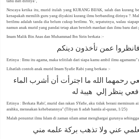
tahu dari dirinya",
Nescaya ketika itu, murid itulah yang KURANG BIJAK, salah dan kurang beri
kenapakah memilih guru yang diyakini kurang ilmu berbanding dirinya ?. Mal
berilmu adalah tanda dia belum cukup berilmu. Ye, sepatutnya, walau siapapu
namun anak murid yang pandai tetap akan beroleh manfaat dan ilmu baru dari 
Imam Malik Bin Anas dan Muhammad Ibn Sirin berkata :-
فانظروا عمن تأخذون دينكم
Ertinya : Ilmu itu agama, maka telitilah dari siapa kamu ambil ilmu agamamu" 
Lihatlah contoh anak murid Imam Syafie Rabi yang berkata :-
ي رحمهما الله ما اجترأت أن أشرب الماء
فعي ينظر إلي هيبة له
Ertinya : Berkata Rabi', murid dan rakan SYafie, aku tidak berani meminum
arahku, merasakan kehebatannya" (Tibyan fi adab hamla al-quran, 1/25)
Malah penuntut ilmu Islam di zaman silam amat menghargai gurunya sehingga 
لمي عني ولا تذهب بركة علمه مني