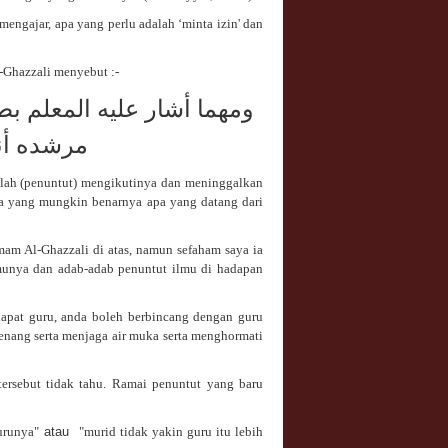
engajar, apa yang perlu adalah ‘minta izin' dan
-Ghazzali menyebut :-
ومهما أشار عليه المعلم بط
مرشده أن
klah (penuntut) mengikutinya dan meninggalkan
pa yang mungkin benarnya apa yang datang dari
mam Al-Ghazzali di atas, namun sefaham saya ia
munya dan adab-adab penuntut ilmu di hadapan
dapat guru, anda boleh berbincang dengan guru
enang serta menjaga air muka serta menghormati
ersebut tidak tahu. Ramai penuntut yang baru
urunya"
atau
"murid tidak yakin guru itu lebih