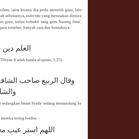
lmu, iaitu kerana dia perlu memilih guru, lalu
ah sebenarnya, individu yang merasakan dirinya
n guru, walau terbukti sang guru 'kurang ilmu',
guru tersebut, banyak cara dan bentuknya.
العلم دين 
(Tibyan fi adab hamla al-quran, 1/25)
وقال الربيع صاحب الشافع
والشا
 air sedangkan Imam Syafie sedang memandang ke
mereka sering berdoa :-
اللهم استر عيب مع