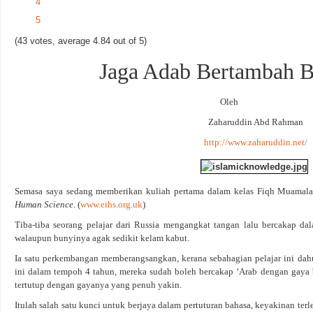
4
5
(43 votes, average 4.84 out of 5)
Jaga Adab Bertambah B
Oleh
Zaharuddin Abd Rahman
http://www.zaharuddin.net/
Semasa saya sedang memberikan kuliah pertama dalam kelas Fiqh Muamalat
Human Science
. (
www.eihs.org.uk
)
Tiba-tiba seorang pelajar dari Russia mengangkat tangan lalu bercakap d
walaupun bunyinya agak sedikit kelam kabut.
Ia satu perkembangan memberangsangkan, kerana sebahagian pelajar ini dahu
ini dalam tempoh 4 tahun, mereka sudah boleh bercakap ‘Arab dengan gaya 
tertutup dengan gayanya yang penuh yakin.
Itulah salah satu kunci untuk berjaya dalam pertuturan bahasa, keyakinan ter