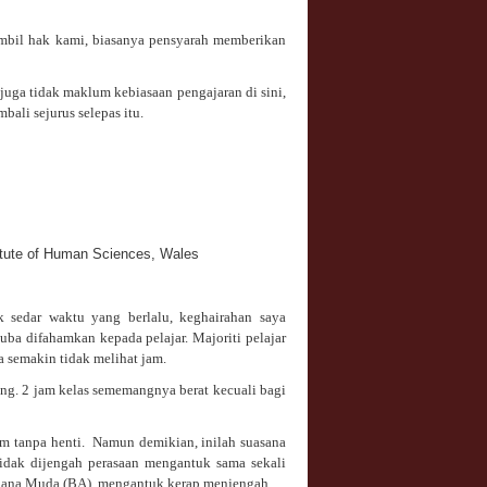
gambil hak kami, biasanya pensyarah memberikan
juga tidak maklum kebiasaan pengajaran di sini,
ali sejurus selepas itu.
tute of Human Sciences, Wales
 sedar waktu yang berlalu, keghairahan saya
a difahamkan kepada pelajar. Majoriti pelajar
 semakin tidak melihat jam.
ang. 2 jam kelas sememangnya berat kecuali bagi
jam tanpa henti. Namun demikian, inilah suasana
tidak dijengah perasaan mengantuk sama sekali
Sarjana Muda (BA), mengantuk kerap menjengah.