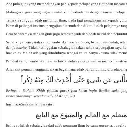
Ada pula guru yang membalingkan pen kepada pelajar yang tidur dan macam-
Malangnya, guru yang ingin mendidik ini berhadapan dengan karenah pelajar
Terhakis sungguh adab menuntut ilmu, tiada lagi penghormatan kepada guru,
Islam di pelbagai institusi pengajian dicemuh dan dikutuk oleh pelajarnya tan
Cara berinteraksi dengan guru juga semakin jauh dari adab murid dan penuntut
Sebaliknya pensyarah yang memberikan soalan bocor, bermudah-mudah, sela
dan
favourite
. Tidak ketinggalan sebahagian rakan-rakan sepengajian saya k
luar kelas. Malah ada yang dituduhnya sebagai zalim hanya kerana tidak memb
Padahal yang memberikan soalan bocor itulah yang zalim dan mengkhianati a
Allah swt pernah menggambarkan bagaimana adab penuntut ilmu di hadapan g
 تَسْأَلْنى عَن شَىءٍ حَتَّى أُحْدِثَ لَكَ مِنْهُ ذِكْراً
Ertinya : Berkata Khidr (selaku guru), jika kamu ingin ikutiku maka j
menceritakannya kepadamu " ( Al-Kahfi, 70)
Imam az-Zamakhshari berkata :
تعلم مع العالم والمتبوع مع التابع
Ertinya : Inilah sebahagian dari adab penuntut ilmu bersama gurunya, pengiku