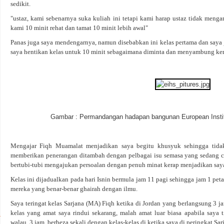
sedikit.
"ustaz, kami sebenarnya suka kuliah ini tetapi kami harap ustaz tidak men
kami 10 minit rehat dan tamat 10 minit lebih awal"
Panas juga saya mendengarnya, namun disebabkan ini kelas pertama dan saya 
saya hentikan kelas untuk 10 minit sebagaimana diminta dan menyambung kemb
Gambar : Permandangan hadapan bangunan European Insti
Mengajar Fiqh Muamalat menjadikan saya begitu khusyuk sehingga tidak
memberikan penerangan ditambah dengan pelbagai isu semasa yang sedang cub
bertubi-tubi mengajukan persoalan dengan penuh minat kerap menjadikan saya
Kelas ini dijadualkan pada hari Isnin bermula jam 11 pagi sehingga jam 1 pet
mereka yang benar-benar ghairah dengan ilmu.
Saya teringat kelas Sarjana (MA) Fiqh ketika di Jordan yang berlangsung 3 
kelas yang amat saya rindui sekarang, malah amat luar biasa apabila saya 
walau 3 jam, berbeza sekali dengan kelas-kelas di ketika saya di peringkat 