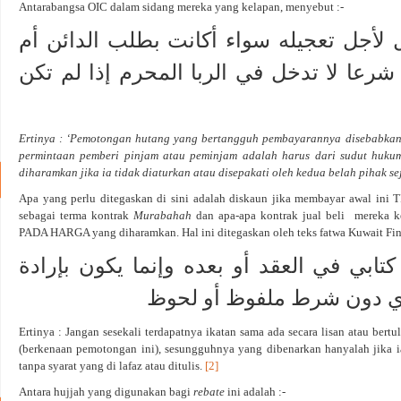
Antarabangsa OIC dalam sidang mereka yang kelapan, menyebut :-
لأجل تعجيله سواء أكانت بطلب الدائن أم
رعا لا تدخل في الربا المحرم إذا لم تكن
Ertinya : ‘Pemotongan hutang yang bertangguh pembayarannya disebabkan
permintaan pemberi pinjam atau peminjam adalah harus dari sudut hukum
diharamkan jika ia tidak diaturkan atau disepakati oleh kedua belah pihak se
Apa yang perlu ditegaskan di sini adalah diskaun jika membayar awal ini 
sebagai terma kontrak
Murabahah
dan apa-apa kontrak jual beli
mereka 
PADA HARGA yang diharamkan. Hal ini ditegaskan oleh teks fatwa Kuwait Fina
كتابي في العقد أو بعده وإنما يكون بإرادة
أي دون شرط ملفوظ أو لحوظ
Ertinya : Jangan sesekali terdapatnya ikatan sama ada secara lisan atau bertu
(berkenaan pemotongan ini), sesungguhnya yang dibenarkan hanyalah jika i
tanpa syarat yang di lafaz atau ditulis.
[2]
Antara hujjah yang digunakan bagi
rebate
ini adalah :-