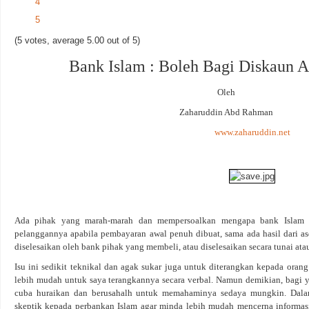
4
5
(5 votes, average 5.00 out of 5)
Bank Islam : Boleh Bagi Diskaun A
Oleh
Zaharuddin Abd Rahman
www.zaharuddin.net
Ada pihak yang marah-marah dan mempersoalkan mengapa bank Islam 
pelanggannya apabila pembayaran awal penuh dibuat, sama ada hasil dari as
diselesaikan oleh bank pihak yang membeli, atau diselesaikan secara tunai at
Isu ini sedikit teknikal dan agak sukar juga untuk diterangkan kepada oran
lebih mudah untuk saya terangkannya secara verbal. Namun demikian, bagi y
cuba huraikan dan berusahalh untuk memahaminya sedaya mungkin. Dal
skeptik kepada perbankan Islam agar minda lebih mudah mencerna informas