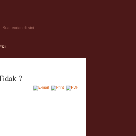
ERI
?
Tidak ?