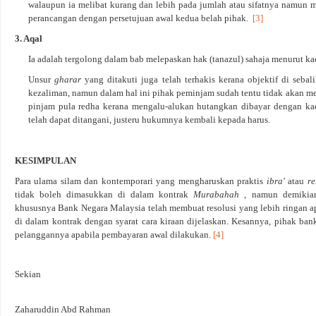
walaupun ia melibat kurang dan lebih pada jumlah atau sifatnya namun me
perancangan dengan persetujuan awal kedua belah pihak.
[3]
3. Aqal
Ia adalah tergolong dalam bab melepaskan hak (tanazul) sahaja menurut ka
Unsur
gharar
yang ditakuti juga telah terhakis kerana objektif di seb
kezaliman, namun dalam hal ini pihak peminjam sudah tentu tidak akan m
pinjam pula redha kerana mengalu-alukan hutangkan dibayar dengan kad
telah dapat ditangani, justeru hukumnya kembali kepada harus.
KESIMPULAN
Para ulama silam dan kontemporari yang mengharuskan praktis
ibra'
atau
re
tidak boleh dimasukkan di dalam kontrak
Murabahah
, namun demikian
khususnya Bank Negara Malaysia telah membuat resolusi yang lebih ringan 
di dalam kontrak dengan syarat cara kiraan dijelaskan. Kesannya, pihak ba
pelanggannya apabila pembayaran awal dilakukan.
[4]
Sekian
Zaharuddin Abd Rahman