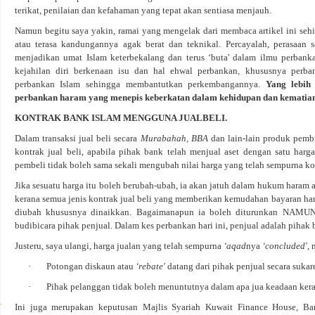
terikat, penilaian dan kefahaman yang tepat akan sentiasa menjauh.
Namun begitu saya yakin, ramai yang mengelak dari membaca artikel ini sehi
atau terasa kandungannya agak berat dan teknikal. Percayalah, perasaan
menjadikan umat Islam keterbekalang dan terus ‘buta' dalam ilmu perbank
kejahilan diri berkenaan isu dan hal ehwal perbankan, khususnya perba
perbankan Islam sehingga membantutkan perkembangannya.
Yang lebih 
perbankan haram yang menepis keberkatan dalam kehidupan dan kematian
KONTRAK BANK ISLAM MENGGUNA JUALBELI.
Dalam transaksi jual beli secara
Murabahah, BBA
dan lain-lain produk pem
kontrak jual beli, apabila pihak bank telah menjual aset dengan satu harg
pembeli tidak boleh sama sekali mengubah nilai harga yang telah sempurna ko
Jika sesuatu harga itu boleh berubah-ubah, ia akan jatuh dalam hukum haram a
kerana semua jenis kontrak jual beli yang memberikan kemudahan bayaran ha
diubah khususnya dinaikkan. Bagaimanapun ia boleh diturunkan NAMUN 
budibicara pihak penjual. Dalam kes perbankan hari ini, penjual adalah pihak 
Justeru, saya ulangi, harga jualan yang telah sempurna
‘aqad
nya
‘concluded'
,
·
Potongan diskaun atau
‘rebate'
datang dari pihak penjual secara sukar
·
Pihak pelanggan tidak boleh menuntutnya dalam apa jua keadaan kera
Ini juga merupakan keputusan Majlis Syariah Kuwait Finance House, B