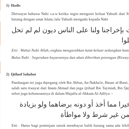
1)
Hadis
Diriwayat bahawa Nabi s.a.w ketika ingin mengusir keluar Yahudi dari
hutang dengan umat Islam, lalu Yahudi mengadu kepada Nabi
رت بإخراجنا ولنا على الناس ديون لم لم تحل
وا
Erti : Wahai Nabi Allah, engkau mengarahkan kami keluar sedangkan kam
Balas Nabi : Segerakan bayarannya dan akan diberikan potongan
(Riwaya
2)
Ijtihad Sahabat
Pandangan ini juga dipegang oleh Ibn Abbas, An-Nakha'ie, Hasan al-Basri,
salah satu riwayat dari Imam Ahmad dan juga ijtihad Ibn Taymiah, Ibn Qa
sebut juga keharusannya di dalam Majalla al-Ahkam Al-Adliya :-
ا مما أخذ أو دونه برضاهما ولو بزيادة
من غير شرط ولا مواطأة
Erti : Harus bagi peminjam untuk membayar balik hutang sama ada lebi