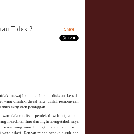
tau Tidak ?
Share
tidak mewajibkan pemberian diskaun kepada
et yang dimiliki dijual lalu jumlah pembiayaan
au
lump sump
oleh pelanggan.
g awam dalam tulisan pendek di web ini, ia jauh
ang mencintai ilmu dan ingin mengetahui, saya
am masa yang sama buangkan dahulu perasaan
i yang diberi. Dengan minda sangka buruk dan