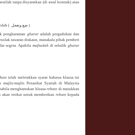
stilah tanpa disyaratkan (di awal kontrak) atau
edah (
ضع وتعجل
)
alik pengharaman
gharar
adalah pergaduhan dan
enolak tawaran diskaun, manakala pihak pemberi
ar segera. Apabila
mafsadah
di sebalik
gharar
bate
telah meletakkan syarat bahawa klausa ini
 majlis-majlis Penasihat Syariah di Malaysia
apabila mengharuskan kluasa
rebate
di masukkan
nk akan terikat untuk memberikan
rebate
kepada