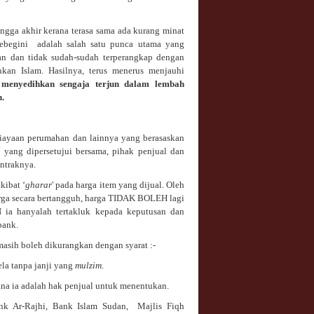
ngga akhir kerana terasa sama ada kurang minat
 sebegini adalah salah satu punca utama yang
an dan tidak sudah-sudah terperangkap dengan
nkan Islam. Hasilnya, terus menerus menjauhi
menyedihkan sengaja terjun dalam lembah
.
biayaan perumahan dan lainnya yang berasaskan
a yang dipersetujui bersama, pihak penjual dan
ntraknya.
kibat ‘
gharar
' pada harga item yang dijual. Oleh
rga secara bertangguh, harga TIDAK BOLEH lagi
ia hanyalah tertakluk kepada keputusan dan
bank.
 masih boleh dikurangkan dengan syarat :-
ela tanpa janji yang
mulzim
.
na ia adalah hak penjual untuk menentukan.
ank Ar-Rajhi, Bank Islam Sudan,
Majlis Fiqh