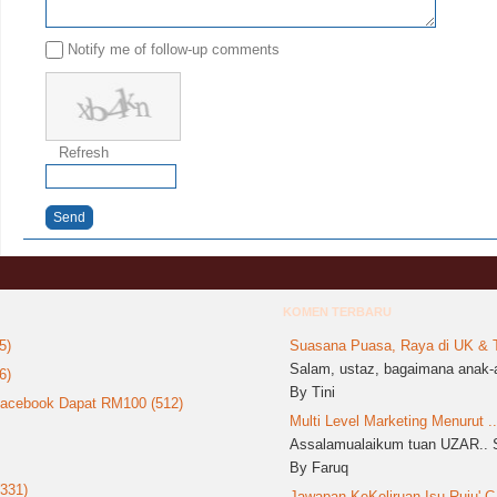
Notify me of follow-up comments
Refresh
Send
KOMEN TERBARU
5)
Suasana Puasa, Raya di UK & T
Salam, ustaz, bagaimana anak-a
6)
By Tini
 Facebook Dapat RM100 (512)
Multi Level Marketing Menurut ..
Assalamualaikum tuan UZAR.. S
By Faruq
(331)
Jawapan KeKeliruan Isu Ruju' C.