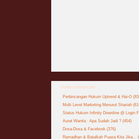
Jangan
03 April 2009
Berkenaan Witir & Tahajjud
20 October 2006
KOMEN TERBANYAK
Perbincangan Hukum Uptrend & Hai-O (83
Multi Level Marketing Menurut Shariah (61
Status Hukum Infinity Downline @ Login
Aurat Wanita : Apa Sudah Jadi ? (454)
Dosa-Dosa & Facebook (376)
Ramadhan & Batalkah Puasa Kita Jika... 