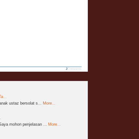
JComments
a...
nak ustaz bersolat s...
More...
.
aya mohon penjelasan ...
More...
..