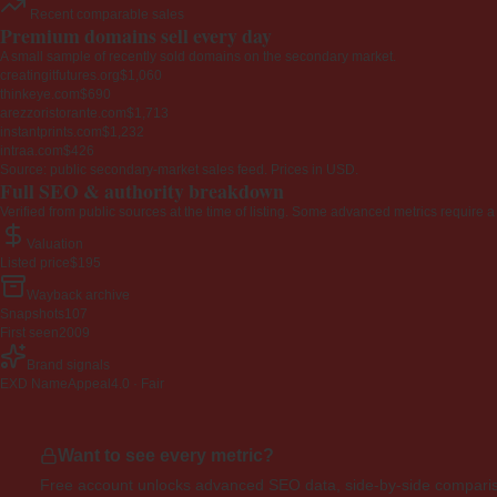
Recent comparable sales
Premium domains sell every day
A small sample of recently sold domains on the secondary market.
creatingitfutures.org
$1,060
thinkeye.com
$690
arezzoristorante.com
$1,713
instantprints.com
$1,232
intraa.com
$426
Source: public secondary-market sales feed. Prices in USD.
Full SEO & authority breakdown
Verified from public sources at the time of listing. Some advanced metrics require a
Valuation
Listed price
$195
Wayback archive
Snapshots
107
First seen
2009
Brand signals
EXD NameAppeal
4.0 · Fair
Want to see every metric?
Free account unlocks advanced SEO data, side-by-side compariso