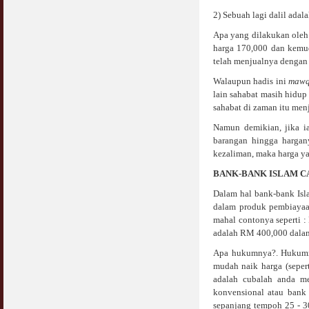
COVID19
2) Sebuah lagi dalil adala
28 March 2020
Aurat Wanita : Apa Sudah Jadi ?
12 April 2007
Apa yang dilakukan oleh
Rewards For Stay Safe at Home During
harga 170,000 dan kemud
COVID19 Outbreak
Ramadhan & Batalkah Puasa Kita Jika...
telah menjualnya dengan 
28 March 2020
18 June 2015
Walaupun hadis ini
mawq
lain sahabat masih hidup 
Bahaya Nafsu Lelaki
sahabat di zaman itu men
31 May 2007
Namun demikian, jika ia
barangan hingga hargan
Siapa Lelaki Dayus Menurut Islam ?
kezaliman, maka harga ya
18 July 2007
BANK-BANK ISLAM C
Perbincangan Hukum Uptrend & Hai-O
Dalam hal bank-bank Isl
06 August 2007
dalam produk pembiayaan
mahal contonya seperti 
Koleksi Ceramah & Displin Menadah Ilmu
adalah RM 400,000 dalam
Dari Ceramah
20 August 2008
Apa hukumnya?. Hukumnya
mudah naik harga (sepert
adalah cubalah anda me
Differences Between Islamic Banks &
Conventional
konvensional atau bank 
22 February 2007
sepanjang tempoh 25 - 3