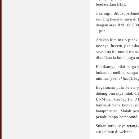
berdasarkan BLR.
Syahwat Terangsang Tika Puasa : Keliru
Jika ingin dibuat perba
Mazi & Mani
seorang kenalan saya di
22 July 2012
dengan arga RM 100,000 
1 juta.
Hukum Nikah Wanita Hamil Anak Luar Nikah
07 May 2007
Adakah kita ingin pihak
rasanya. Justeru, jika p
saya kira itu masih
reas
Hukum Labur & Berniaga Forex (Forex
Trading)
dinafikan ia boleh juga 
07 January 2008
Hakikatnya, nilai harga 
bukanlah melihat sanga
Terkini Hukum ASB dan ASN
minima (
cost of fund)
. Ju
17 February 2009
Bagaimana pula kereta ya
datang biasanya tidak di
Subuh Tapi Masih Belum Mandi Wajib : Sah
BNM dan
Cost of Fund
b
Puasanya ?
termasuk bank konvensio
23 August 2010
hampir sama. Malah pem
penalti tanpa 'compoundi
Menonton Filem Lucah Oleh Suami Isteri
16 May 2007
Sukar untuk saya terangk
artikel lain di web ini.
Temuduga Kerja : Yang Perlu & Yang