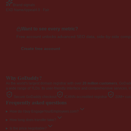
Brand signals
EXD NameAppeal
4.0 · Fair
Want to see every metric?
Free account unlocks advanced SEO data, side-by-side compar
Create free account
Why GoDaddy?
As the world's largest domain registrar with over
20 million customers
, GoDad
a wide range of TLDs. Its user-friendly interface and comprehensive services, i
Secure GoDaddy checkout
ICANN-accredited registrar
20M+ cust
Frequently asked questions
How do I buy EngageYourEmployees.com?
How long does transfer take?
Is the price negotiable?