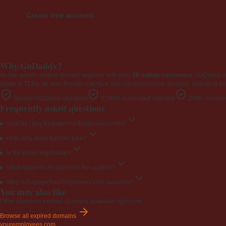
Create free account
Why GoDaddy?
As the world's largest domain registrar with over
20 million customers
, GoDaddy 
range of TLDs. Its user-friendly interface and comprehensive services, including ho
Secure GoDaddy checkout
ICANN-accredited registrar
20M+ custome
Frequently asked questions
How do I buy EngageYourEmployees.com?
How long does transfer take?
Is the price negotiable?
What happens if I don't win the auction?
Why is EngageYourEmployees.com valuable?
You may also like
Other premium expired domains available right now.
Browse all expired domains
youremployees
.com