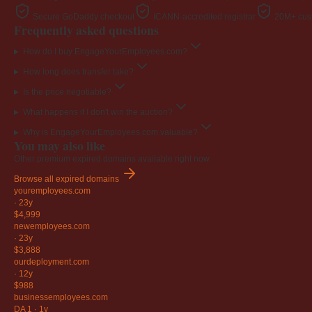
Secure GoDaddy checkout
ICANN-accredited registrar
20M+ cust
Frequently asked questions
How do I buy EngageYourEmployees.com?
How long does transfer take?
Is the price negotiable?
What happens if I don't win the auction?
Why is EngageYourEmployees.com valuable?
You may also like
Other premium expired domains available right now.
Browse all expired domains
youremployees
.com
·
23y
$4,999
newemployees
.com
·
23y
$3,888
ourdeployment
.com
·
12y
$988
businessemployees
.com
DA 1
·
1y