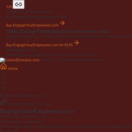
𝕏
f
in
EngageYourEmployees.com
Buy EngageYourEmployees.com
$195
Buy EngageYourEmployees.com
Make EngageYourEmployees.com yours today.
Secure checkout via GoDaddy. Transfer is handled directly through the world's l
Buy EngageYourEmployees.com
for $195
Professional Trust
Used by SEOs, marketers, and investors all over the world.
Listing ID · EngageYourEmployees.com
Home
.com
EngageYourEmployees.com
Premium domain · For sale
EngageYourEmployees
.com
19-character brandable .com
19 characters ·
6 years old
·
A short, memorable, established domain ready to power your brand. Backed by 472 r
Buy-it-now