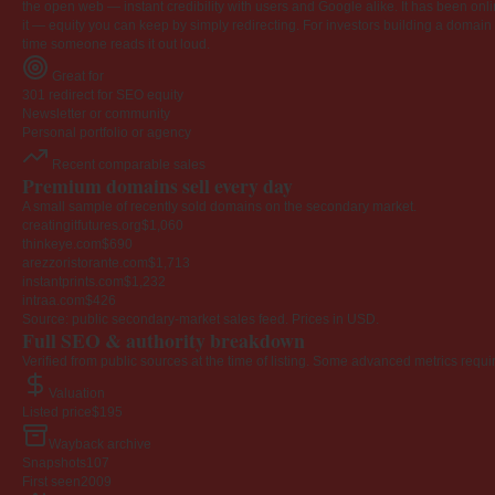
the open web — instant credibility with users and Google alike. It has been onlin
it — equity you can keep by simply redirecting. For investors building a domain por
time someone reads it out loud.
Great for
301 redirect for SEO equity
Newsletter or community
Personal portfolio or agency
Recent comparable sales
Premium domains sell every day
A small sample of recently sold domains on the secondary market.
creatingitfutures.org
$1,060
thinkeye.com
$690
arezzoristorante.com
$1,713
instantprints.com
$1,232
intraa.com
$426
Source: public secondary-market sales feed. Prices in USD.
Full SEO & authority breakdown
Verified from public sources at the time of listing. Some advanced metrics requi
Valuation
Listed price
$195
Wayback archive
Snapshots
107
First seen
2009