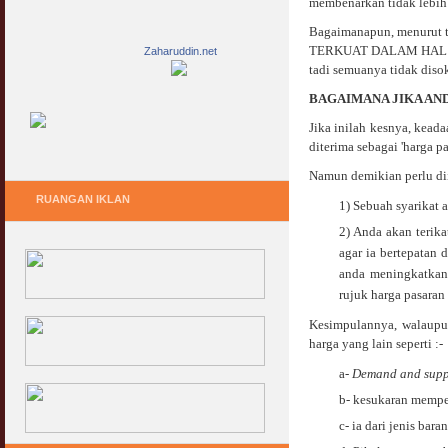
membenarkan tidak lebih 
Bagaimanapun, menurut t
TERKUAT DALAM HAL INI
Zaharuddin.net
tadi semuanya tidak diso
BAGAIMANA JIKA AN
Jika inilah kesnya, kead
diterima sebagai 'harga pa
Namun demikian perlu dii
RUANGAN IKLAN
1) Sebuah syarikat 
2) Anda akan terik
agar ia bertepatan
anda meningkatkan 
rujuk harga pasaran
Kesimpulannya, walaupun
harga yang lain seperti :-
a-
Demand and supp
b- kesukaran mempe
c- ia dari jenis bara