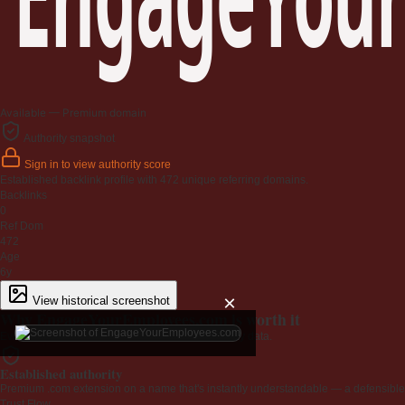
Available — Premium domain
Authority snapshot
Sign in to view authority score
Established backlink profile with
472
unique referring domains.
Backlinks
0
Ref Dom
472
Age
6y
×
View historical screenshot
Why EngageYourEmployees.com is worth it
Every claim below is backed by verified third-party data.
Established authority
Premium .com extension on a name that's instantly understandable — a defensible 
Trust Flow