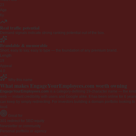
23
Age
6y
Real traffic potential
Demand signals indicate strong ranking potential out of the box.
Brandable & memorable
Short, easy to say, easy to type — the foundation of any premium brand.
Length
19
Appeal
4.0
Why this name
What makes EngageYourEmployees.com worth owning
EngageYourEmployees.com
is a category-defining 19-character name — the kind 
web — instant credibility with users and Google alike. It has been online for 6 years
can keep by simply redirecting. For investors building a domain portfolio looking to la
loud.
Great for
301 redirect for SEO equity
Newsletter or community
Personal portfolio or agency