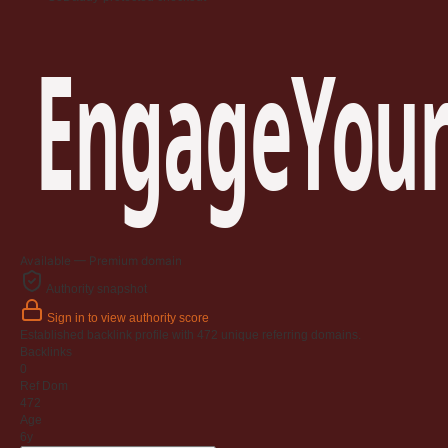
EngageYour
Available — Premium domain
Authority snapshot
Sign in to view authority score
Established backlink profile with
472
unique referring domains.
Backlinks
0
Ref Dom
472
Age
6y