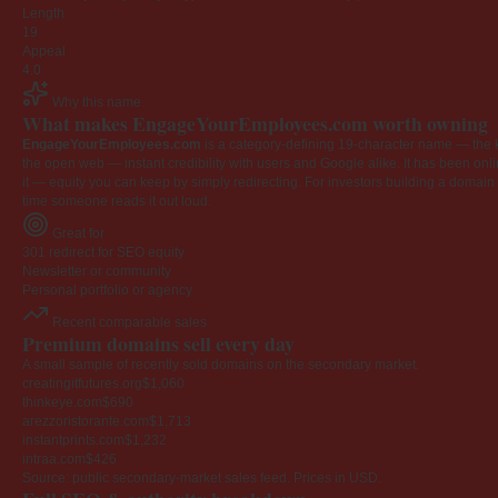
Length
19
Appeal
4.0
Why this name
What makes EngageYourEmployees.com worth owning
EngageYourEmployees.com
is a category-defining 19-character name — the k
the open web — instant credibility with users and Google alike. It has been onlin
it — equity you can keep by simply redirecting. For investors building a domain por
time someone reads it out loud.
Great for
301 redirect for SEO equity
Newsletter or community
Personal portfolio or agency
Recent comparable sales
Premium domains sell every day
A small sample of recently sold domains on the secondary market.
creatingitfutures.org
$1,060
thinkeye.com
$690
arezzoristorante.com
$1,713
instantprints.com
$1,232
intraa.com
$426
Source: public secondary-market sales feed. Prices in USD.