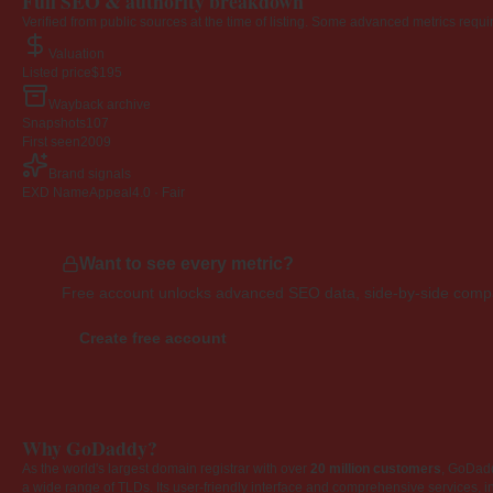
Full SEO & authority breakdown
Verified from public sources at the time of listing. Some advanced metrics requi
Valuation
Listed price
$195
Wayback archive
Snapshots
107
First seen
2009
Brand signals
EXD NameAppeal
4.0 · Fair
Want to see every metric?
Free account unlocks advanced SEO data, side-by-side compar
Create free account
Why GoDaddy?
As the world's largest domain registrar with over
20 million customers
, GoDad
a wide range of TLDs. Its user-friendly interface and comprehensive services, i