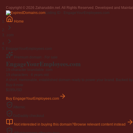
Copyright © 2026 Zaharuddin.net. All Rights Reserved. Developed and Mainta
Listing ID · EngageYourEmployees.com
Home
.com
EngageYourEmployees.com
Premium domain · For sale
EngageYourEmployees
.com
19-character brandable .com
19 characters ·
6 years old
·
A short, memorable, established domain ready to power your brand. Backed by 4
Buy-it-now
$195
USD
Buy EngageYourEmployees.com
Afternic
GoDaddy checkout
Not interested in buying this domain?
Browse relevant content instead