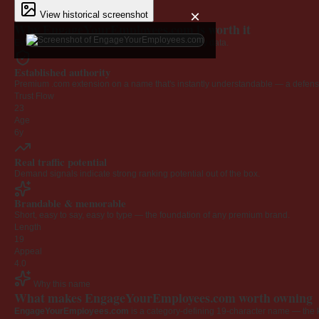
×
View historical screenshot
Why EngageYourEmployees.com is worth it
Every claim below is backed by verified third-party data.
Established authority
Premium .com extension on a name that's instantly understandable — a defensib
Trust Flow
23
Age
6y
Real traffic potential
Demand signals indicate strong ranking potential out of the box.
Brandable & memorable
Short, easy to say, easy to type — the foundation of any premium brand.
Length
19
Appeal
4.0
Why this name
What makes EngageYourEmployees.com worth owning
EngageYourEmployees.com
is a category-defining 19-character name — the k