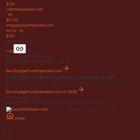
$195
selectemployees
.com
·
8y
$4,195
engageyouremployees
.com
DA 11
·
6y
$195
Share this domain
𝕏
f
in
EngageYourEmployees.com
Buy EngageYourEmployees.com
$195
Buy EngageYourEmployees.com
Make EngageYourEmployees.com yours today.
Secure checkout via GoDaddy. Transfer is handled directly through the world's l
Buy EngageYourEmployees.com
for $195
Professional Trust
Used by SEOs, marketers, and investors all over the world.
Listing ID · EngageYourEmployees.com
Home
.com