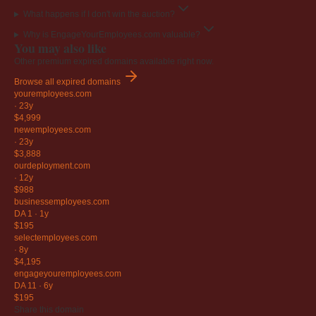
What happens if I don't win the auction?
Why is EngageYourEmployees.com valuable?
You may also like
Other premium expired domains available right now.
Browse all expired domains
youremployees
.com
·
23y
$4,999
newemployees
.com
·
23y
$3,888
ourdeployment
.com
·
12y
$988
businessemployees
.com
DA 1
·
1y
$195
selectemployees
.com
·
8y
$4,195
engageyouremployees
.com
DA 11
·
6y
$195
Share this domain