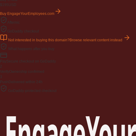
$195
USD
Buy EngageYourEmployees.com
Afternic
GoDaddy checkout
Not interested in buying this domain?
Browse relevant content instead
What happens after you buy
Pay
Secure checkout on GoDaddy
2
Verify
Ownership confirmed
3
Push
Delivered within 24h
GoDaddy-protected checkout
EngageYour