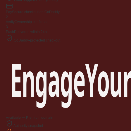
What happens after you buy
Pay
Secure checkout on GoDaddy
2
Verify
Ownership confirmed
3
Push
Delivered within 24h
GoDaddy-protected checkout
EngageYour
Available — Premium domain
Authority snapshot