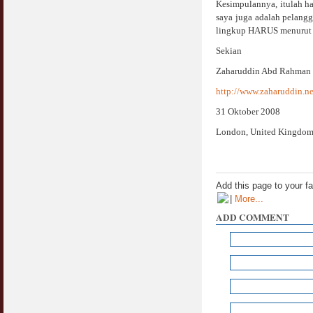
Kesimpulannya, itulah ha
Jangan
saya juga adalah pelang
03 April 2009
lingkup HARUS menurut 
Berkenaan Witir & Tahajjud
Sekian
20 October 2006
Zaharuddin Abd Rahman
http://www.zaharuddin.ne
31 Oktober 2008
London, United Kingdo
Add this page to your f
|
More...
ADD COMMENT