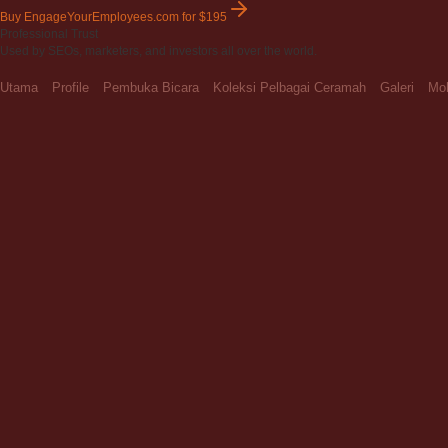
Buy EngageYourEmployees.com
for $195
Professional Trust
Used by SEOs, marketers, and investors all over the world.
Utama
Profile
Pembuka Bicara
Koleksi Pelbagai Ceramah
Galeri
Moh