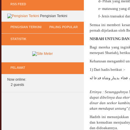
d- Pihak yang membe
RSS FEED
e- matawang yang di
Pengisian Terkini
f- Jenis transaksi da
Semua ini memberi kesan
PENGISIAN TERKINI
PALING POPULAR
pernah dijelaskan oleh Ib
NISBAH UNTUNG DAN
STATISTIK
Keperluan GIG Ekonomi Semasa & Selepas
Hukum Onani Lelaki & Wanita
COVID & PKP
07 February 2007
Bagi mereka yang inginka
11 May 2020
menepati Shariah), beriku
Status Hukum Infinity Downline @ Login
Keharusan mengambil untu
Pasca COVID, Bantu IKS Mikro Turunkan
Facebook Dapat RM100
Harga Iklan Media
PELAWAT
27 February 2010
1) Dari hadis berikut :-
11 May 2020
 فجاء بدينار وشاة فدعا له
Now online:
Multi Level Marketing Menurut Shariah
Morarorium 6 Bulan Dikecualikan 'Accrued
2 guests
08 April 2007
Interest/Profit'?
Ertinya : Sesungguhnya 
11 May 2020
dapat dibelinya dua ekor
Perbincangan Hukum Pelaburan ASB :
Kemaskini
dinar dan seekor kambin
PKP, COVID & Ekonom Negara Berundur 5
01 January 2008
akan mendapat untung" ( 
Tahun ?
11 May 2020
Hadith ini menunjukkan 
Oral Seks & Hukumnya
dan kemudian menjualnya 
28 January 2008
dan didoakannya.
Komen Ringkas Pakej Rangsangan Terbaru