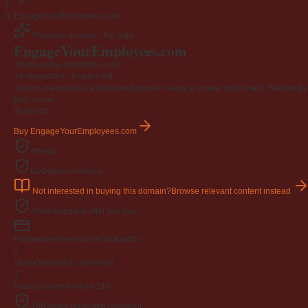
EngageYourEmployees.com
Premium domain · For sale
EngageYourEmployees
.com
19-character brandable .com
19 characters ·
6 years old
·
A short, memorable, established domain ready to power your brand. Backed by 4
Buy-it-now
$195
USD
Buy EngageYourEmployees.com
Afternic
GoDaddy checkout
Not interested in buying this domain?
Browse relevant content instead
What happens after you buy
Pay
Secure checkout on GoDaddy
2
Verify
Ownership confirmed
3
Push
Delivered within 24h
GoDaddy-protected checkout