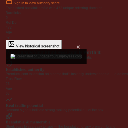
Sign in to view authority score
Established backlink profile with
472
unique referring domains.
Backlinks
0
Ref Dom
472
Age
6y
×
View historical screenshot
Why EngageYourEmployees.com is worth it
Every claim below is backed by verified third-party data.
Established authority
Premium .com extension on a name that's instantly understandable — a defensib
Trust Flow
23
Age
6y
Real traffic potential
Demand signals indicate strong ranking potential out of the box.
Brandable & memorable
Short, easy to say, easy to type — the foundation of any premium brand.