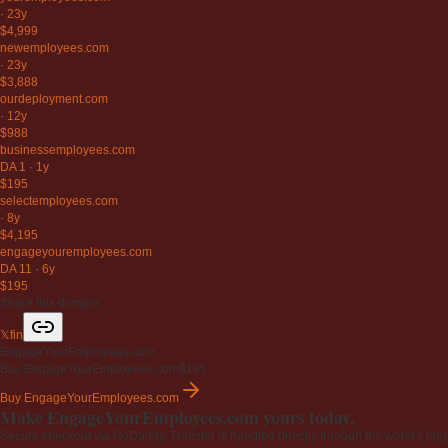
·
23y
$4,999
newemployees
.com
·
23y
$3,888
ourdeployment
.com
·
12y
$988
businessemployees
.com
DA 1
·
1y
$195
selectemployees
.com
·
8y
$4,195
engageyouremployees
.com
DA 11
·
6y
$195
Share this domain
𝕏
f
in
EngageYourEmployees.com
Buy EngageYourEmployees.com
$195
Buy EngageYourEmployees.com
Make EngageYourEmployees.com yours today.
Secure checkout via GoDaddy. Transfer is handled directly through the world's larg