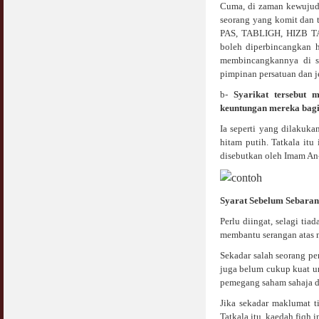
Cuma, di zaman kewujuda
seorang yang komit dan t
PAS, TABLIGH, HIZB TAH
boleh diperbincangkan h
membincangkannya di si
pimpinan persatuan dan j
b-
Syarikat tersebut
keuntungan mereka bagi
Ia seperti yang dilakuka
hitam putih. Tatkala it
disebutkan oleh Imam An-
Syarat Sebelum Sebaran
Perlu diingat, selagi ti
membantu serangan atas na
Sekadar salah seorang p
juga belum cukup kuat un
pemegang saham sahaja da
Jika sekadar maklumat t
Tatkala itu, kaedah fiqh i