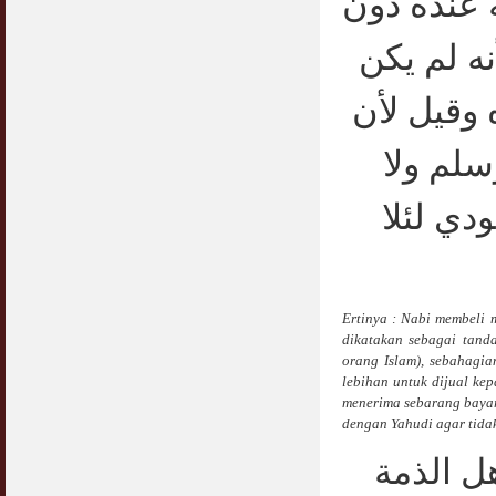
ه عنده دون
Syahwat Terangsang Tika Puasa : Keliru
نه لم يكن
Mazi & Mani
22 July 2012
وقيل لأن
Hukum Nikah Wanita Hamil Anak Luar Nikah
07 May 2007
سلم ولا
Hukum Labur & Berniaga Forex (Forex
Trading)
دي لئلا
07 January 2008
Terkini Hukum ASB dan ASN
17 February 2009
Ertinya : Nabi membeli 
Subuh Tapi Masih Belum Mandi Wajib : Sah
dikatakan sebagai tand
Puasanya ?
orang Islam), sebahagia
23 August 2010
lebihan untuk dijual ke
menerima sebarang baya
Menonton Filem Lucah Oleh Suami Isteri
dengan Yahudi agar tid
16 May 2007
ل الذمة
Temuduga Kerja : Yang Perlu & Yang