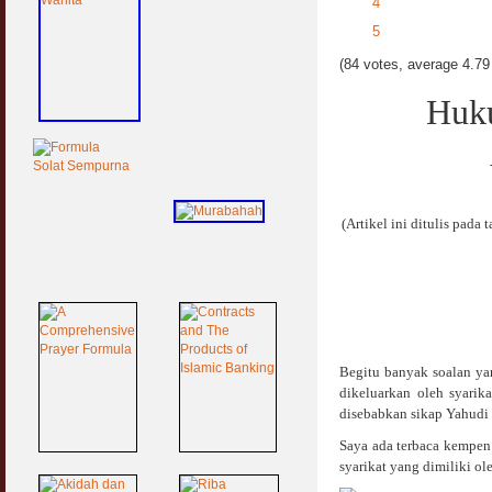
4
5
(84 votes, average 4.79 
Huku
(Artikel ini ditulis pada
Begitu banyak soalan ya
dikeluarkan oleh syari
disebabkan sikap Yahudi
Saya ada terbaca kempen
syarikat yang dimiliki ol