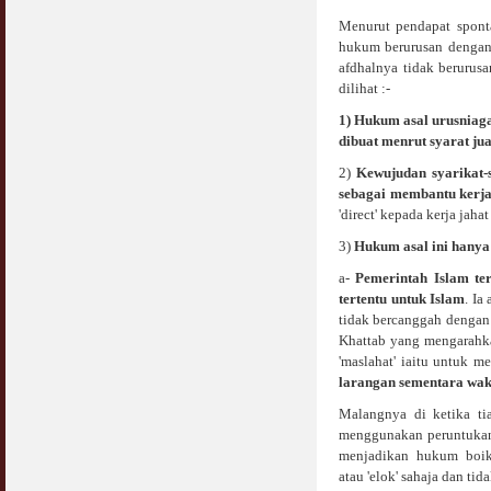
Menurut pendapat spont
hukum berurusan dengan 
afdhalnya tidak berurusa
dilihat :-
1)
Hukum asal urusniaga
dibuat menrut syarat jua
2)
Kewujudan syarikat-
sebagai membantu kerj
'direct' kepada kerja jaha
3)
Hukum asal ini hanya
a-
Pemerintah Islam te
tertentu untuk Islam
. Ia
tidak bercanggah dengan I
Khattab yang mengarahkan
'maslahat' iaitu untuk m
larangan sementara wak
Malangnya di ketika ti
menggunakan peruntukan 
menjadikan hukum boiko
atau 'elok' sahaja dan ti