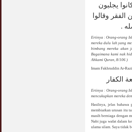
نوا يجلبون
الفقر وقالوا
: ه
Ertinya : Orang-orang I
mereka dulu lah yang me
bimbang mereka akan ja
Bagaimana kami nak hidu
Ahkami Quran, 8/106 )
Imam Fakhruddin Ar-Razi
ة الكفار
Ertinya : Orang-orang I
mencukupkan mereka denga
Hasilnya, jelas bahawa 
membiarkan urusan itu ta
masih berniaga dengan me
Nabi juga wafat dalam ke
ulama silam. Saya tidak b