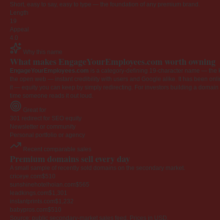
Short, easy to say, easy to type — the foundation of any premium brand.
Length
19
Appeal
4.0
Why this name
What makes EngageYourEmployees.com worth owning
EngageYourEmployees.com
is a category-defining 19-character name — the k
the open web — instant credibility with users and Google alike. It has been onlin
it — equity you can keep by simply redirecting. For investors building a domain por
time someone reads it out loud.
Great for
301 redirect for SEO equity
Newsletter or community
Personal portfolio or agency
Recent comparable sales
Premium domains sell every day
A small sample of recently sold domains on the secondary market.
criceye.com
$510
sunshinehotelhoian.com
$565
leadkings.com
$1,301
instantprints.com
$1,232
babypros.com
$510
Source: public secondary-market sales feed. Prices in USD.