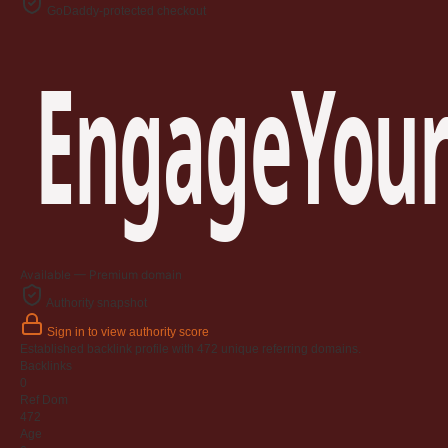
GoDaddy-protected checkout
EngageYour
Available — Premium domain
Authority snapshot
Sign in to view authority score
Established backlink profile with
472
unique referring domains.
Backlinks
0
Ref Dom
472
Age