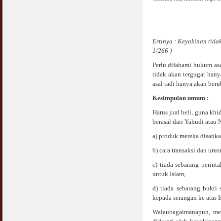
Ertinya : Keyakinan tida
1/266 )
Perlu difahami hukum asa
tidak akan tergugat hany
asal tadi hanya akan beru
Kesimpulan umum :
Harus jual beli, guna k
berasal dari Yahudi atau 
a) produk mereka disahka
b) cara transaksi dan uru
c) tiada sebarang perin
untuk Islam,
d) tiada sebarang bukt
kepada serangan ke atas I
Walaubagaimanapun, men