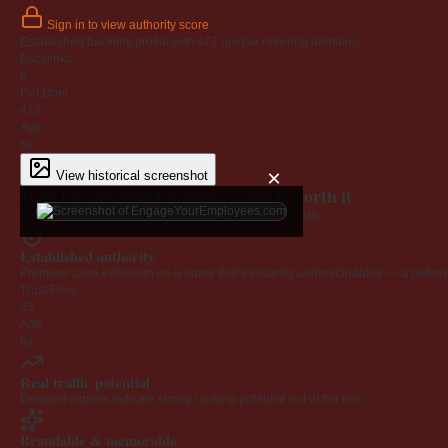
Sign in to view authority score
Established backlink profile with
472
unique referring domains.
Backlinks
0
Ref Dom
472
Age
6y
×
View historical screenshot
Why EngageYourEmployees.com is worth it
Every claim below is backed by verified third-party data.
Established authority
Premium .com extension on a name that's instantly understandable — a defensib
Trust Flow
23
Age
6y
Real traffic potential
Demand signals indicate strong ranking potential out of the box.
Brandable & memorable