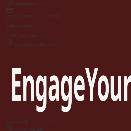
What happens after you buy
Pay
Secure checkout on GoDaddy
2
Verify
Ownership confirmed
3
Push
Delivered within 24h
GoDaddy-protected checkout
EngageYour
Available — Premium domain
Authority snapshot