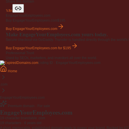
Share this domain
𝕏
f
in
EngageYourEmployees.com
Buy EngageYourEmployees.com
$195
Buy EngageYourEmployees.com
Make EngageYourEmployees.com yours today.
Secure checkout via GoDaddy. Transfer is handled directly through the world's l
Buy EngageYourEmployees.com
for $195
Professional Trust
Used by SEOs, marketers, and investors all over the world.
Listing ID · EngageYourEmployees.com
Home
.com
EngageYourEmployees.com
Premium domain · For sale
EngageYourEmployees
.com
19-character brandable .com
19 characters ·
6 years old
·
A short, memorable, established domain ready to power your brand. Backed by 472 r