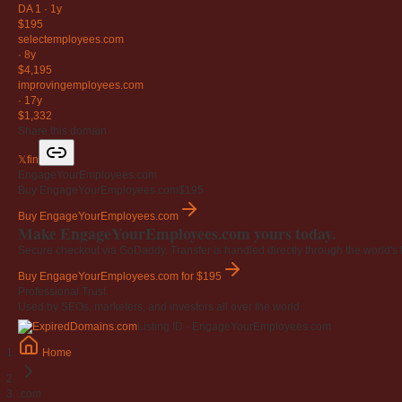
DA 1
·
1y
$195
selectemployees
.com
·
8y
$4,195
improvingemployees
.com
·
17y
$1,332
Share this domain
𝕏
f
in
EngageYourEmployees.com
Buy EngageYourEmployees.com
$195
Buy EngageYourEmployees.com
Make EngageYourEmployees.com yours today.
Secure checkout via GoDaddy. Transfer is handled directly through the world's l
Buy EngageYourEmployees.com
for $195
Professional Trust
Used by SEOs, marketers, and investors all over the world.
Listing ID · EngageYourEmployees.com
Home
.com