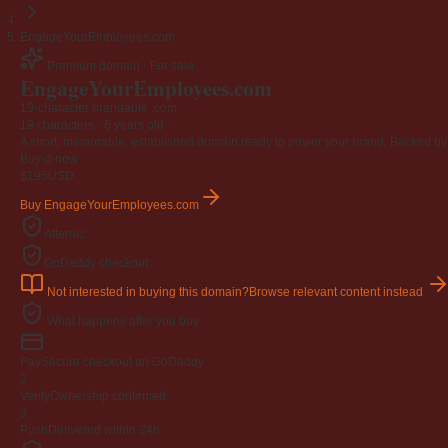
EngageYourEmployees.com
Premium domain · For sale
EngageYourEmployees
.com
19-character brandable .com
19 characters ·
6 years old
·
A short, memorable, established domain ready to power your brand. Backed by 4
Buy-it-now
$195
USD
Buy EngageYourEmployees.com
Afternic
GoDaddy checkout
Not interested in buying this domain?
Browse relevant content instead
What happens after you buy
Pay
Secure checkout on GoDaddy
2
Verify
Ownership confirmed
3
Push
Delivered within 24h