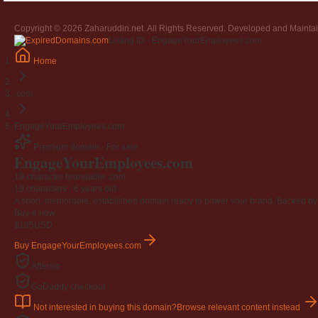
Copyright © 2026 Zaharuddin.net. All Rights Reserved. Developed and Mainta
Listing ID · EngageYourEmployees.com
Home
.com
EngageYourEmployees.com
Premium domain · For sale
EngageYourEmployees
.com
19-character brandable .com
19 characters ·
6 years old
·
A short, memorable, established domain ready to power your brand. Backed by 4
Buy-it-now
$195
USD
Buy EngageYourEmployees.com
Afternic
GoDaddy checkout
Not interested in buying this domain?
Browse relevant content instead