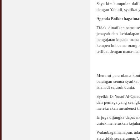
Saya kira kumpulan dali
dengan Yahudi, syarikat y
Agenda Boikot bagaima
Tidak dinafikan sama se
jenayah dan kebiadapan
pengajaran kepada mana-
kempen ini, cuma orang r
terlibat dengan mana-mana
Menurut para ulama kont
barangan semua syarikat 
islam di seluruh dunia.
Syeikh Dr Yusof Al-Qara
dan peniaga yang seangk
mereka akan membenci ti
Ia juga dijangka dapat 
untuk meneruskan kejahat
Walaubagaimanapun, adak
atau tidak secara umum?