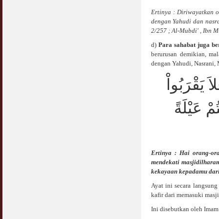
Ertinya : Diriwayatkan 
dengan Yahudi dan nasr
2/257 ; Al-Mubdi' , Ibn 
d)
Para sahabat juga be
berurusan demikian, mal
dengan Yahudi, Nasrani, M
َ يَقْرَبُواْ
ْ عَيْلَةً
Ertinya : Hai orang-or
mendekati masjidilharam
kekayaan kepadamu dari
Ayat ini secara langsun
kafir dari memasuki masji
Ini disebutkan oleh Imam 