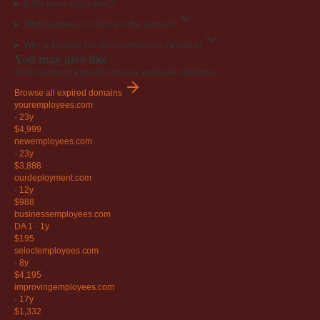
Is the price negotiable?
What happens if I don't win the auction?
Why is EngageYourEmployees.com valuable?
You may also like
Other premium expired domains available right now.
Browse all expired domains
youremployees
.com
·
23y
$4,999
newemployees
.com
·
23y
$3,888
ourdeployment
.com
·
12y
$988
businessemployees
.com
DA 1
·
1y
$195
selectemployees
.com
·
8y
$4,195
improvingemployees
.com
·
17y
$1,332