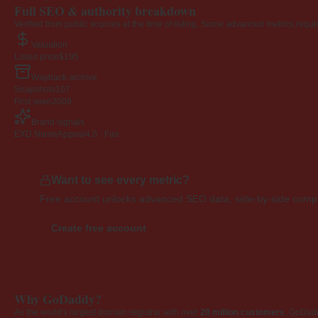
Full SEO & authority breakdown
Verified from public sources at the time of listing. Some advanced metrics requi
Valuation
Listed price
$195
Wayback archive
Snapshots
107
First seen
2009
Brand signals
EXD NameAppeal
4.0 · Fair
Want to see every metric?
Free account unlocks advanced SEO data, side-by-side compar
Create free account
Why GoDaddy?
As the world's largest domain registrar with over
20 million customers
, GoDad