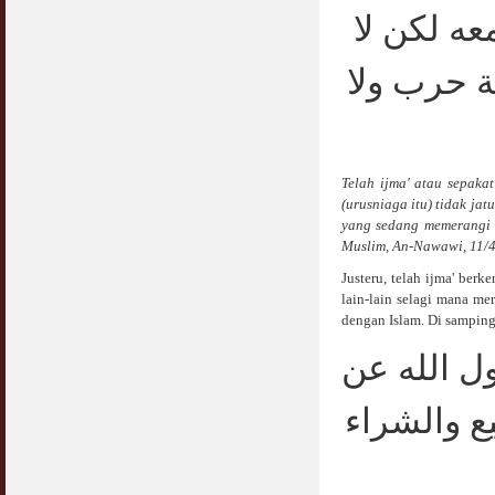
Jangan
عه لكن لا
03 April 2009
ة حرب ولا
Berkenaan Witir & Tahajjud
20 October 2006
Telah ijma' atau sepaka
(urusniaga itu) tidak ja
yang sedang memerangi 
Muslim, An-Nawawi, 11/4
Justeru, telah ijma' ber
lain-lain selagi mana me
dengan Islam. Di samping 
ل الله عن
ع والشراء