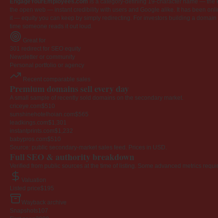
EngageYourEmployees.com
is a category-defining 19-character name — the k
the open web — instant credibility with users and Google alike. It has been onlin
it — equity you can keep by simply redirecting. For investors building a domain por
time someone reads it out loud.
Great for
301 redirect for SEO equity
Newsletter or community
Personal portfolio or agency
Recent comparable sales
Premium domains sell every day
A small sample of recently sold domains on the secondary market.
criceye.com
$510
sunshinehotelhoian.com
$565
leadkings.com
$1,301
instantprints.com
$1,232
babypros.com
$510
Source: public secondary-market sales feed. Prices in USD.
Full SEO & authority breakdown
Verified from public sources at the time of listing. Some advanced metrics requi
Valuation
Listed price
$195
Wayback archive
Snapshots
107