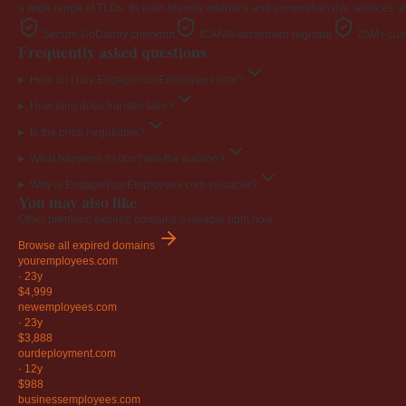
a wide range of TLDs. Its user-friendly interface and comprehensive services, i
Secure GoDaddy checkout
ICANN-accredited registrar
20M+ cust
Frequently asked questions
How do I buy EngageYourEmployees.com?
How long does transfer take?
Is the price negotiable?
What happens if I don't win the auction?
Why is EngageYourEmployees.com valuable?
You may also like
Other premium expired domains available right now.
Browse all expired domains
youremployees
.com
·
23y
$4,999
newemployees
.com
·
23y
$3,888
ourdeployment
.com
·
12y
$988
businessemployees
.com