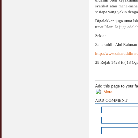
didasari oleh keyakinann
syarikat atau mana-mana
sesiapa yang yakin denga
Digalakkan juga umat Is
umat Islam. Ia juga adala
Sekian
Zaharuddin Abd Rahman
http://www.zaharuddin.ne
29 Rejab 1428 H ( 13 Ogo
Add this page to your f
|
More...
ADD COMMENT