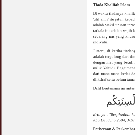
Tiada Khalifah Islam
Di waktu tiadanya khalif
'ulil amri' itu jatuh ke
adalah wakil urusan ters
tatkala itu adalah wajib 
sebarang nas yang khusu
individu.
Justeru, di ketika tiad
adalah tergolong dari ti
dengan niat yang betul.
milik Yahudi. Bagaiman
dari mana-mana kedai da
diiktiraf serta belum tam
Dalil keutamaan ini antar
لْسِنَتِكُم
Ertinya : "Berjihadlah 
Abu Daud, no 2504, 3/10 
Perbezaan & Perkemba