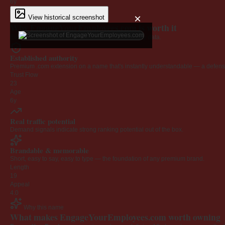
6y
×
View historical screenshot
Why EngageYourEmployees.com is worth it
Every claim below is backed by verified third-party data.
Established authority
Premium .com extension on a name that's instantly understandable — a defensib
Trust Flow
23
Age
6y
Real traffic potential
Demand signals indicate strong ranking potential out of the box.
Brandable & memorable
Short, easy to say, easy to type — the foundation of any premium brand.
Length
19
Appeal
4.0
Why this name
What makes EngageYourEmployees.com worth owning