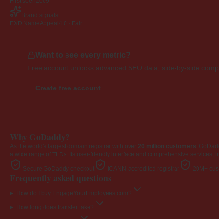
First seen
2009
Brand signals
EXD NameAppeal
4.0 · Fair
Want to see every metric?
Free account unlocks advanced SEO data, side-by-side compar
Create free account
Why GoDaddy?
As the world's largest domain registrar with over
20 million customers
, GoDad
a wide range of TLDs. Its user-friendly interface and comprehensive services, i
Secure GoDaddy checkout
ICANN-accredited registrar
20M+ cust
Frequently asked questions
How do I buy EngageYourEmployees.com?
How long does transfer take?