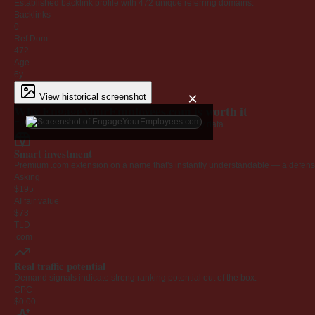
Established backlink profile with
472
unique referring domains.
Backlinks
0
Ref Dom
472
Age
6y
×
View historical screenshot
Why EngageYourEmployees.com is worth it
Every claim below is backed by verified third-party data.
Smart investment
Premium .com extension on a name that's instantly understandable — a defensib
Asking
$195
AI fair value
$73
TLD
.com
Real traffic potential
Demand signals indicate strong ranking potential out of the box.
CPC
$0.00