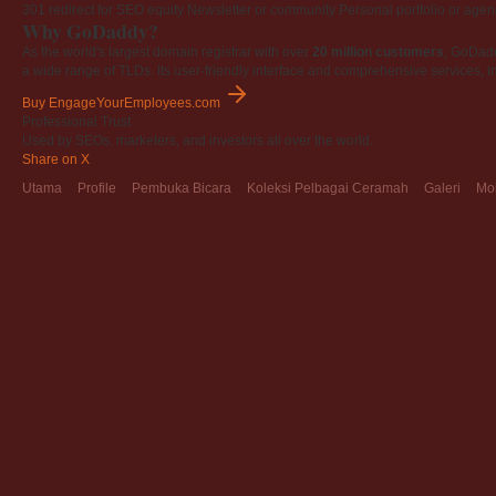
301 redirect for SEO equity
Newsletter or community
Personal portfolio or age
Why GoDaddy?
As the world's largest domain registrar with over
20 million customers
, GoDad
a wide range of TLDs. Its user-friendly interface and comprehensive services, i
Buy EngageYourEmployees.com
Professional Trust
Used by SEOs, marketers, and investors all over the world.
Share on X
Utama
Profile
Pembuka Bicara
Koleksi Pelbagai Ceramah
Galeri
Mo