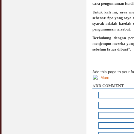
COVID19
cara pengumuman itu di
28 March 2020
Aurat Wanita : Apa Sudah Jadi ?
Untuk kali ini, saya 
12 April 2007
sebenar. Apa yang saya
Rewards For Stay Safe at Home During
syarak adalah kaedah c
COVID19 Outbreak
Ramadhan & Batalkah Puasa Kita Jika...
pengumuman tersebut.
28 March 2020
18 June 2015
Berhubung dengan per
menjemput mereka yang 
Bahaya Nafsu Lelaki
sebelum fatwa dibuat".
31 May 2007
Siapa Lelaki Dayus Menurut Islam ?
18 July 2007
Add this page to your f
|
More...
Perbincangan Hukum Uptrend & Hai-O
ADD COMMENT
06 August 2007
Koleksi Ceramah & Displin Menadah Ilmu
Dari Ceramah
20 August 2008
Differences Between Islamic Banks &
Conventional
22 February 2007