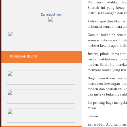
Perlu saya dedahkan di s
Shariah ini yang kerap 
institusi kewangan dan k
Zaharuddin.net
Tidak dapat dinafikan s
informasi semata-mata unt
Namun, bukanlah semua 
sesuatu info secara ti
meleset kerana apabila d
Justeru, pihak ulama atau
RUANGAN IKLAN
isu caj perkhidmatan, sm
moden. Selain itu mereka
menyoal soalan yang rele
Bagi memastikan 'kesila
instrumen kewangan mod
moden dan shariah ini k
dan mereka bukannya ahli
Ini penting bagi mengel
fatwa.
Sekian
Zaharuddin Abd Rahman