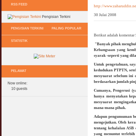
RSS FEED
http://www.zaharuddin.ne
30 Julai 2008
Pengisian Terkini
PENGISIAN TERKINI
PALING POPULAR
Berikut adalah komentar S
STATISTIK
Keperluan GIG Ekonomi Semasa & Selepas
Hukum Onani Lelaki & Wanita
"Banyak pihak menghub
COVID & PKP
07 February 2007
Kebangsaan yang kemb
11 May 2020
syarak -seperti yang dil
Status Hukum Infinity Downline @ Login
Untuk pengetahuan, say
Pasca COVID, Bantu IKS Mikro Turunkan
Facebook Dapat RM100
kedudukan PTPTN, setel
Harga Iklan Media
PELAWAT
27 February 2010
mesyuarat sebelum ini
11 May 2020
berdasarkan jumlah pin
Now online:
Multi Level Marketing Menurut Shariah
Morarorium 6 Bulan Dikecualikan 'Accrued
10 guests
Cumanya, Pengerusi (y
08 April 2007
Interest/Profit'?
hanya menyatakan kep
11 May 2020
mesyuarat mengingatka
Perbincangan Hukum Pelaburan ASB :
Kemaskini
mana-mana pihak.
PKP, COVID & Ekonom Negara Berundur 5
01 January 2008
Tahun ?
Adapun pengumuman bel
11 May 2020
mengejutkan. Oleh ker
Oral Seks & Hukumnya
tentang kehalalan ASB
28 January 2008
yang menuntut terlebih
Komen Ringkas Pakej Rangsangan Terbaru