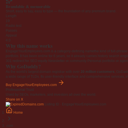
Brandable & memorable
Short, easy to say, easy to type — the foundation of any premium brand.
Length
19
Radio test
Passes
Appeal
4.0
Why this name works
EngageYourEmployees.com is a category-defining namethe kind of full-phrase na
portfolio. It has been online for 6 years, so it already carries history search en
301 redirect for SEO equity
Newsletter or community
Personal portfolio or age
Why GoDaddy?
As the world's largest domain registrar with over
20 million customers
, GoDad
a wide range of TLDs. Its user-friendly interface and comprehensive services, i
Buy EngageYourEmployees.com
Professional Trust
Used by SEOs, marketers, and investors all over the world.
Share on X
Listing ID · EngageYourEmployees.com
Home
.com