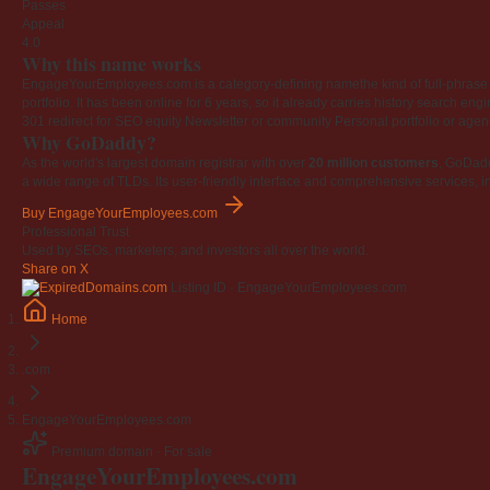
Passes
Appeal
4.0
Why this name works
EngageYourEmployees.com is a category-defining namethe kind of full-phrase na
portfolio. It has been online for 6 years, so it already carries history search en
301 redirect for SEO equity
Newsletter or community
Personal portfolio or age
Why GoDaddy?
As the world's largest domain registrar with over
20 million customers
, GoDad
a wide range of TLDs. Its user-friendly interface and comprehensive services, i
Buy EngageYourEmployees.com
Professional Trust
Used by SEOs, marketers, and investors all over the world.
Share on X
Listing ID · EngageYourEmployees.com
Home
.com
EngageYourEmployees.com
Premium domain · For sale
Engage
Your
Employees
.com