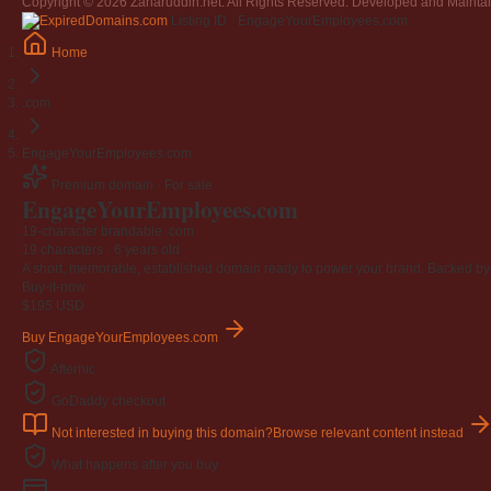
Copyright © 2026 Zaharuddin.net. All Rights Reserved. Developed and Mainta
Listing ID · EngageYourEmployees.com
Home
.com
EngageYourEmployees.com
Premium domain · For sale
Engage
Your
Employees
.com
19-character brandable .com
19 characters ·
6 years old
A short, memorable, established domain ready to power your brand. Backed by 4
Buy-it-now
$195
USD
Buy EngageYourEmployees.com
Afternic
GoDaddy checkout
Not interested in buying this domain?
Browse relevant content instead
What happens after you buy