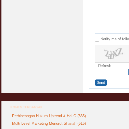
Syahwat Terangsang Tika Puasa : Keliru
Mazi & Mani
22 July 2012
Hukum Nikah Wanita Hamil Anak Luar Nikah
07 May 2007
Notify me of fol
Hukum Labur & Berniaga Forex (Forex
Trading)
07 January 2008
Refresh
Terkini Hukum ASB dan ASN
17 February 2009
Send
Subuh Tapi Masih Belum Mandi Wajib : Sah
Puasanya ?
23 August 2010
KOMEN TERBANYAK
Menonton Filem Lucah Oleh Suami Isteri
16 May 2007
Perbincangan Hukum Uptrend & Hai-O (835)
Multi Level Marketing Menurut Shariah (616)
Temuduga Kerja : Yang Perlu & Yang