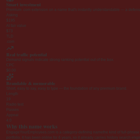
Smart investment
Premium .com extension on a name that's instantly understandable — a defensib
Asking
$195
AI fair value
$73
TLD
.com
Real traffic potential
Demand signals indicate strong ranking potential out of the box.
CPC
$0.00
Brandable & memorable
Short, easy to say, easy to type — the foundation of any premium brand.
Length
19
Radio test
Passes
Appeal
4.0
Why this name works
EngageYourEmployees.com is a category-defining namethe kind of full-phrase na
portfolio. It has been online for 6 years, so it already carries history search en