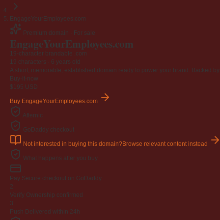
EngageYourEmployees.com
Premium domain · For sale
Engage
Your
Employees
.com
19-character brandable .com
19 characters ·
6 years old
A short, memorable, established domain ready to power your brand. Backed by 4
Buy-it-now
$195
USD
Buy EngageYourEmployees.com
Afternic
GoDaddy checkout
Not interested in buying this domain?
Browse relevant content instead
What happens after you buy
Pay
Secure checkout on GoDaddy
2
Verify
Ownership confirmed
3
Push
Delivered within 24h