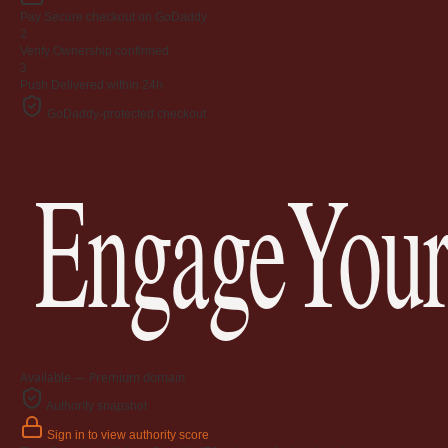
Pay
Secure checkout on GoDaddy
2
Verify
Ownership confirmed
3
Push
Delivered within 24h
GoDaddy-protected checkout
EngageYour
Available — Premium domain
Authority snapshot
Sign in to view authority score