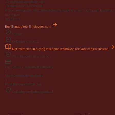
19-character brandable .com
19 characters ·
6 years old
A short, memorable, established domain ready to power your brand. Backed by 4
Buy-it-now
$195
USD
Buy EngageYourEmployees.com
Afternic
GoDaddy checkout
Not interested in buying this domain?
Browse relevant content instead
What happens after you buy
Pay
Secure checkout on GoDaddy
2
Verify
Ownership confirmed
3
Push
Delivered within 24h
GoDaddy-protected checkout