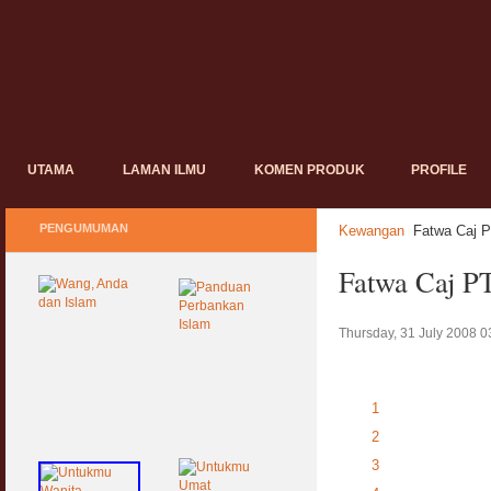
UTAMA
LAMAN ILMU
KOMEN PRODUK
PROFILE
PENGUMUMAN
Kewangan
Fatwa Caj P
Fatwa Caj P
Thursday, 31 July 2008 0
1
2
3