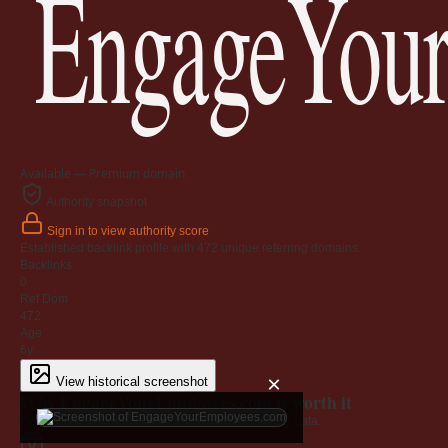
EngageYour
Available — Premium domain
Authority snapshot
Sign in to view authority score
Established backlink profile with
472
unique referring domains.
Backlinks
0
Ref Dom
472
Age
6y
×
View historical screenshot
Why EngageYourEmployees.com is worth it
Every claim below is backed by verified third-party data.