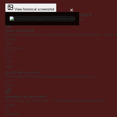
6y
×
View historical screenshot
Why EngageYourEmployees.com is worth it
Every claim below is backed by verified third-party data.
Smart investment
Premium .com extension on a name that's instantly understandable — a defensib
Asking
$195
AI fair value
$73
TLD
.com
Real traffic potential
Demand signals indicate strong ranking potential out of the box.
CPC
$0.00
Brandable & memorable
Short, easy to say, easy to type — the foundation of any premium brand.
Length
19
Radio test