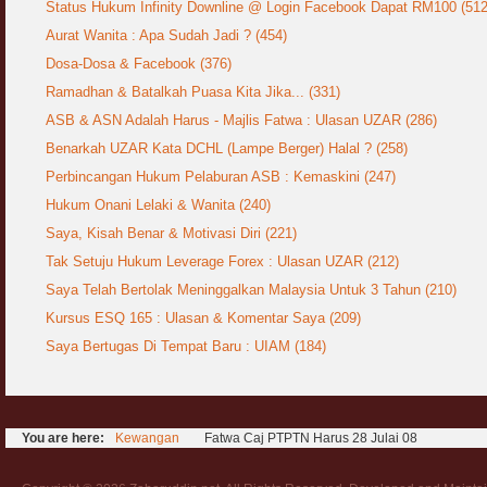
Status Hukum Infinity Downline @ Login Facebook Dapat RM100 (512
Jangan
03 April 2009
Aurat Wanita : Apa Sudah Jadi ? (454)
Dosa-Dosa & Facebook (376)
Berkenaan Witir & Tahajjud
Ramadhan & Batalkah Puasa Kita Jika... (331)
20 October 2006
ASB & ASN Adalah Harus - Majlis Fatwa : Ulasan UZAR (286)
Benarkah UZAR Kata DCHL (Lampe Berger) Halal ? (258)
Perbincangan Hukum Pelaburan ASB : Kemaskini (247)
Hukum Onani Lelaki & Wanita (240)
Saya, Kisah Benar & Motivasi Diri (221)
Tak Setuju Hukum Leverage Forex : Ulasan UZAR (212)
Saya Telah Bertolak Meninggalkan Malaysia Untuk 3 Tahun (210)
Kursus ESQ 165 : Ulasan & Komentar Saya (209)
Saya Bertugas Di Tempat Baru : UIAM (184)
You are here:
Kewangan
Fatwa Caj PTPTN Harus 28 Julai 08