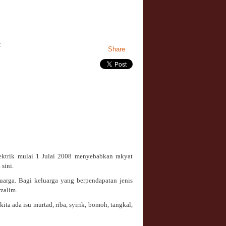
t
Share
lektrik mulai 1 Julai 2008 menyebabkan rakyat
sini.
uarga. Bagi keluarga yang berpendapatan jenis
rzalim.
ita ada isu murtad, riba, syirik, bomoh, tangkal,