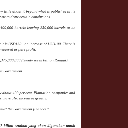
 little about it beyond what is published in its
r me to draw certain conclusions.
400,000 barrels leaving 250,000 barrels to be
 it is USD130 - an increase of USD100. There is
sidered as pure profit.
375,000,000 (twenty seven billion Ringgit).
the Government.
 by about 400 per cent. Plantation companies and
t have also increased greatly.
t hurt the Government finances."
7 bilion setahun yang akan digunakan untuk