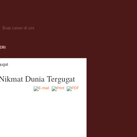
ERI
gugat
 Nikmat Dunia Tergugat