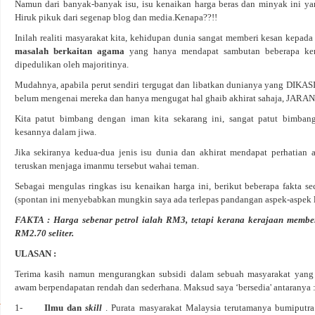
Namun dari banyak-banyak isu, isu kenaikan harga beras dan minyak ini ya
Hiruk pikuk dari segenap blog dan media.Kenapa??!!
Inilah realiti masyarakat kita, kehidupan dunia sangat memberi kesan kepad
masalah berkaitan agama
yang hanya mendapat sambutan beberapa ker
dipedulikan oleh majoritinya.
Mudahnya, apabila perut sendiri tergugat dan libatkan dunianya yang DIKASI
belum mengenai mereka dan hanya mengugat hal ghaib akhirat sahaja, J
Kita patut bimbang dengan iman kita sekarang ini, sangat patut bimban
kesannya dalam jiwa.
Jika sekiranya kedua-dua jenis isu dunia dan akhirat mendapat perhatian 
teruskan menjaga imanmu tersebut wahai teman.
Sebagai mengulas ringkas isu kenaikan harga ini, berikut beberapa fakta se
(spontan ini menyebabkan mungkin saya ada terlepas pandangan aspek-aspek la
FAKTA :
Harga sebenar petrol ialah RM3, tetapi kerana kerajaan memb
RM2.70 seliter.
ULASAN :
Terima kasih namun mengurangkan subsidi dalam sebuah masyarakat yang 
awam berpendapatan rendah dan sederhana. Maksud saya ‘bersedia' antaranya 
1-
Ilmu dan
skill
. Purata masyarakat Malaysia terutamanya bumiputra