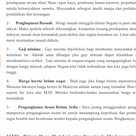
pendapatan secara sihat. Skim cepat kaya, pelaburan haram interent, perjudi
minda kebanyakkan mereka. Masyarakat sebegini masih manja dan perlukan 
pendidikan dan kewangan.
2-
Penghapusan Rasuah
: Selagi rasuah menggila dalam Negara ia pasti 
rakyat. Maka apabila subsidi dikurangkan, kumpulan kurang pendapatan akan 
dahsyat, rasuah akan bertambah pula akibat dari segala kenaikan ini. Lihat sa
mesti minimakan rasuah dahulu.
3-
Gaji minima
; Gaji minima diperlukan bagi membantu masyarakat 
kenaikan ini. Adalah amat dihargai jika gaji miniam dapat dinaikkan 
menikmatinya sedikit. Gaji minima di negara-negara yang mengapungkan ha
dengan harga minyak, adapun Negara kita tidak sedemikian dan kita juga 
tinggi.
4-
Harga kereta belum wajar
: Baik juga jika harga kereta sepatutny
Menurut faktanya harga kereta di Malaysia adalah antara yang termahal. Bia
seperti Air Asia dan MAS. Mereka berlumba-lumba menawarkan harga r
bertambah.
5-
Pengangkutan Awam Belum Sedia :
Saya jarang menggunakan peng
mampunya pengangkutan awam ini untuk menampung keperluan dan permint
ingin beralih dari kenderaan sendiri kepada pengangkutan awam. Ringkasnya, 