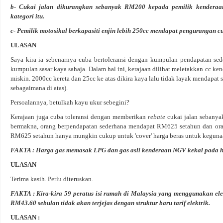
b- Cukai jalan dikurangkan sebanyak RM200 kepada pemilik kenderaan
kategori itu.
c- Pemilik motosikal berkapasiti enjin lebih 250cc mendapat pengurangan c
ULASAN
Saya kira ia sebenarnya cuba bertoleransi dengan kumpulan pendapatan s
kumpulan sasar kaya sahaja. Dalam hal ini, kerajaan dilihat meletakkan cc ken
miskin. 2000cc kereta dan 25cc ke atas dikira kaya lalu tidak layak mendapat 
sebagaimana di atas).
Persoalannya, betulkah kayu ukur sebegini?
Kerajaan juga cuba toleransi dengan memberikan
rebate
cukai jalan sebany
bermakna, orang berpendapatan sederhana mendapat RM625 setahun dan or
RM625 setahun hanya mungkin cukup untuk 'cover' harga beras untuk kegunaa
FAKTA : Harga gas memasak LPG dan gas asli kenderaan NGV kekal pada h
ULASAN
Terima kasih. Perlu diteruskan.
FAKTA : Kira-kira 59 peratus isi rumah di Malaysia yang menggunakan ele
RM43.60 sebulan tidak akan terjejas dengan struktur baru tarif elektrik.
ULASAN :