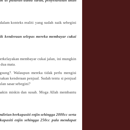
yak di pasaran dunia turun, penyelarasan akan
dalam konteks realiti yang sudah naik sebegini
lik kenderaan selepas mereka membayar cukai
berkelayakan membayar cukai jalan, ini mungkin
 dua mata.
gsung?. Walaupun mereka tidak perlu mengisi
kan kenderaan penjual. Sudah tentu si penjual
lan sasar sebegini?
akin miskin dan susah. Moga Allah membantu
irian berkapasiti enjin sehingga 2000cc serta
rkapasiti enjin sehingga 250cc pula mendapat