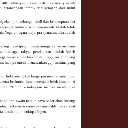
an sms, rancangan hiburan masih bersarang dalam
perancangan terbaik dari kerajaan dari sudut
menyekat perkembangan skill dan kemampuan diri
terus tertindas disebabkan rasuah. Malah lebih
haja Negara-negara maju, pra syarat mereka adalah
kurang pendapatan mengharungi kenaikan demi
sedikit agar rakyat pendapatan rendah boleh
rga minyak mereka adalah tinggi, ini seimbang
belum mampu untuk menawarkan gaji minima yang
a di buka mengikut harga pasaran sebenar juga.
r semua berlumba-lumba menjadi lebih kompetitif
endah. Namun keuntungan mereka masih juga
angkutan awam namun saya sedar akan kurang
aan sekiranya semakin ramai ahli masyarakat
ia masih belum cukup efisyen.