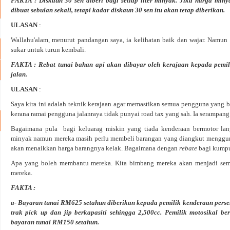
FAKTA
: Diskaun 30 sen diberi bagi setiap liter minyak. Jika harga min
dibuat sebulan sekali, tetapi kadar diskaun 30 sen itu akan tetap diberikan.
ULASAN
:
Wallahu'alam, menurut pandangan saya, ia kelihatan baik dan wajar. Namun 
sukar untuk turun kembali.
FAKTA
: Rebat tunai bahan api akan dibayar oleh kerajaan kepada pemi
jalan.
ULASAN
:
Saya kira ini adalah teknik kerajaan agar memastikan semua pengguna yang 
kerana ramai pengguna jalanraya tidak punyai road tax yang sah. Ia serampang
Bagaimana pula bagi keluarag miskin yang tiada kenderaan bermotor lan
minyak namun mereka masih perlu membeli barangan yang diangkut mengguna
akan menaikkan harga barangnya kelak. Bagaimana dengan
rebate
bagi kumpu
Apa yang boleh membantu mereka. Kita bimbang mereka akan menjadi sem
mereka.
FAKTA
:
a- Bayaran tunai RM625 setahun diberikan kepada pemilik kenderaan persend
trak pick up dan jip berkapasiti sehingga 2,500cc. Pemilik motosikal be
bayaran tunai RM150 setahun.