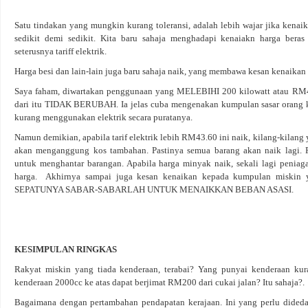
Satu tindakan yang mungkin kurang toleransi, adalah lebih wajar jika kenai
sedikit demi sedikit. Kita baru sahaja menghadapi kenaiakn harga bera
seterusnya tariff elektrik.
Harga besi dan lain-lain juga baru sahaja naik, yang membawa kesan kenaikan
Saya faham, diwartakan penggunaan yang MELEBIHI 200 kilowatt atau RM
dari itu TIDAK BERUBAH. Ia jelas cuba mengenakan kumpulan sasar orang 
kurang menggunakan elektrik secara puratanya.
Namun demikian, apabila tarif elektrik lebih RM43.60 ini naik, kilang-kilan
akan menganggung kos tambahan. Pastinya semua barang akan naik lagi. 
untuk menghantar barangan. Apabila harga minyak naik, sekali lagi peni
harga. Akhirnya sampai juga kesan kenaikan kepada kumpulan miskin 
SEPATUNYA SABAR-SABARLAH UNTUK MENAIKKAN BEBAN ASASI.
KESIMPULAN RINGKAS
Rakyat miskin yang tiada kenderaan, terabai? Yang punyai kenderaan ku
kenderaan 2000cc ke atas dapat berjimat RM200 dari cukai jalan? Itu sahaja?.
Bagaimana dengan pertambahan pendapatan kerajaan. Ini yang perlu dideda