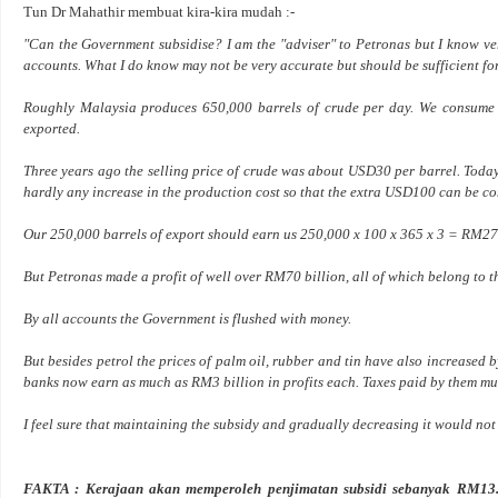
Tun Dr Mahathir membuat kira-kira mudah :-
"Can the Government subsidise? I am the "adviser" to Petronas but I know very
accounts. What I do know may not be very accurate but should be sufficient fo
Roughly Malaysia produces 650,000 barrels of crude per day. We consume 
exported.
Three years ago the selling price of crude was about USD30 per barrel. Today
hardly any increase in the production cost so that the extra USD100 can be con
Our 250,000 barrels of export should earn us 250,000 x 100 x 365 x 3 = RM27,
But Petronas made a profit of well over RM70 billion, all of which belong to 
By all accounts the Government is flushed with money.
But besides petrol the prices of palm oil, rubber and tin have also increased
banks now earn as much as RM3 billion in profits each. Taxes paid by them mus
I feel sure that maintaining the subsidy and gradually decreasing it would no
FAKTA : Kerajaan akan memperoleh penjimatan subsidi sebanyak RM13.