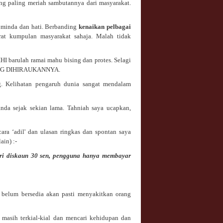
ng paling meriah sambutannya dari masyarakat.
a minda dan hati. Berbanding
kenaikan pelbagai
at kumpulan masyarakat sahaja. Malah tidak
HI barulah ramai mahu bising dan protes. Selagi
ARANG DIHIRAUKANNYA.
g. Kelihatan pengaruh dunia sangat mendalam
anda sejak sekian lama. Tahniah saya ucapkan,
cara ‘adil' dan ulasan ringkas dan spontan saya
in) :-
eri diskaun 30 sen, pengguna hanya membayar
belum bersedia akan pasti menyakitkan orang
:
 masih terkial-kial dan mencari kehidupan dan