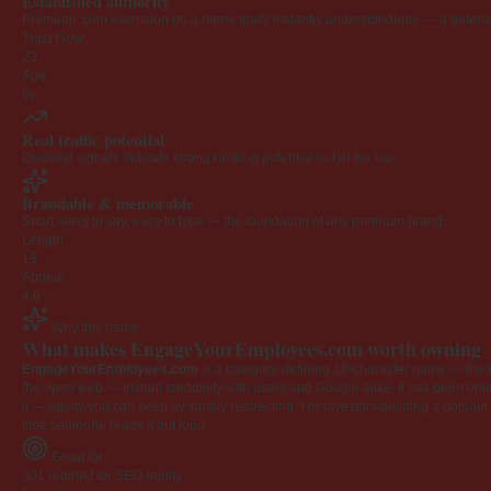
Established authority
Premium .com extension on a name that's instantly understandable — a defensib
Trust Flow
23
Age
6y
Real traffic potential
Demand signals indicate strong ranking potential out of the box.
Brandable & memorable
Short, easy to say, easy to type — the foundation of any premium brand.
Length
19
Appeal
4.0
Why this name
What makes EngageYourEmployees.com worth owning
EngageYourEmployees.com
is a category-defining 19-character name — the k
the open web — instant credibility with users and Google alike. It has been onlin
it — equity you can keep by simply redirecting. For investors building a domain por
time someone reads it out loud.
Great for
301 redirect for SEO equity