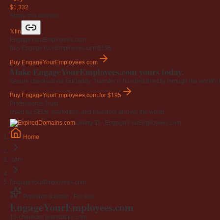
$1,332
Share this domain
𝕏
f
in
EngageYourEmployees.com
Buy EngageYourEmployees.com
$195
Buy EngageYourEmployees.com
Make EngageYourEmployees.com yours today.
Secure checkout via GoDaddy. Transfer is handled directly through the world's l
Buy EngageYourEmployees.com
for $195
Professional Trust
Used by SEOs, marketers, and investors all over the world.
Listing ID · EngageYourEmployees.com
Home
.com
EngageYourEmployees.com
Premium domain · For sale
EngageYourEmployees
.com
19-character brandable .com