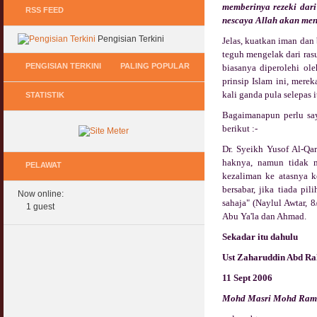
memberinya rezeki dar
RSS FEED
nescaya Allah akan menc
Pengisian Terkini
Jelas, kuatkan iman dan 
teguh mengelak dari ras
PENGISIAN TERKINI
PALING POPULAR
biasanya diperolehi ol
prinsip Islam ini, mere
kali ganda pula selepas 
STATISTIK
Keperluan GIG Ekonomi Semasa & Selepas
Hukum Onani Lelaki & Wanita
COVID & PKP
07 February 2007
Bagaimanapun perlu say
11 May 2020
berikut :-
Status Hukum Infinity Downline @ Login
Dr. Syeikh Yusof Al-Qa
Pasca COVID, Bantu IKS Mikro Turunkan
Facebook Dapat RM100
haknya, namun tidak 
Harga Iklan Media
PELAWAT
27 February 2010
kezaliman ke atasnya k
11 May 2020
bersabar, jika tiada p
Now online:
Multi Level Marketing Menurut Shariah
sahaja" (Naylul Awtar, 
Morarorium 6 Bulan Dikecualikan 'Accrued
1 guest
08 April 2007
Abu Ya'la dan Ahmad.
Interest/Profit'?
11 May 2020
Sekadar
itu dahulu
Perbincangan Hukum Pelaburan ASB :
Kemaskini
Ust
Zaharuddin Abd R
PKP, COVID & Ekonom Negara Berundur 5
01 January 2008
Tahun ?
11 Sept 2006
11 May 2020
Oral Seks & Hukumnya
Mohd Masri Mohd Ram
28 January 2008
Komen Ringkas Pakej Rangsangan Terbaru