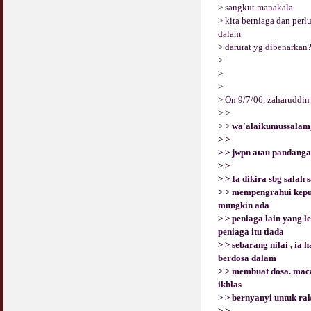
> sangkut manakala
> kita berniaga dan per
Syahwat Terangsang Tika Puasa : Keliru
Mazi & Mani
dalam
22 July 2012
> darurat yg dibenarkan
>
>
Hukum Nikah Wanita Hamil Anak Luar Nikah
>
07 May 2007
> On 9/7/06, zaharuddin
> >
Hukum Labur & Berniaga Forex (Forex
> >
wa'alaikumussalam
Trading)
> >
07 January 2008
> > jwpn atau pandanga
> >
Terkini Hukum ASB dan ASN
> > Ia dikira sbg salah 
17 February 2009
> > mempengrahui kepu
mungkin ada
Subuh Tapi Masih Belum Mandi Wajib : Sah
> > peniaga lain yang l
Puasanya ?
peniaga itu tiada
23 August 2010
> > sebarang nilai , ia
berdosa dalam
Menonton Filem Lucah Oleh Suami Isteri
> > membuat dosa. mac
16 May 2007
ikhlas
> > bernyanyi untuk rak
Temuduga Kerja : Yang Perlu & Yang
> >