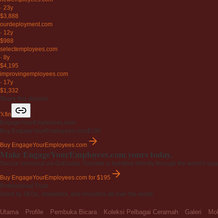
·
23y
$3,888
ourdeployment
.com
·
12y
$988
selectemployees
.com
·
8y
$4,195
improvingemployees
.com
·
17y
$1,332
Share this domain
𝕏
f
in
EngageYourEmployees.com
Buy EngageYourEmployees.com
$195
Buy EngageYourEmployees.com
Make EngageYourEmployees.com yours today.
Secure checkout via GoDaddy. Transfer is handled directly through the world's larg
Buy EngageYourEmployees.com
for $195
Professional Trust
Used by SEOs, marketers, and investors all over the world.
Utama
Profile
Pembuka Bicara
Koleksi Pelbagai Ceramah
Galeri
Moh