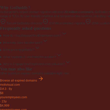
Why GoDaddy?
As the world's largest domain registrar with over
20 million customers
, GoDaddy 
range of TLDs. Its user-friendly interface and comprehensive services, including ho
Secure GoDaddy checkout
ICANN-accredited registrar
20M+ custome
Frequently asked questions
How do I buy EngageYourEmployees.com?
How long does transfer take?
Is the price negotiable?
What happens if I don't win the auction?
Why is EngageYourEmployees.com valuable?
You may also like
Other premium expired domains available right now.
Browse all expired domains
motivisual
.com
DA 3
·
6y
$8
youremployees
.com
·
23y
$4,999
newemployees
.com