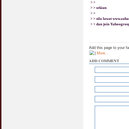
> >
> > sekian
> >
> > sila lawat www.zah
> > dan join Yahoogrou
Add this page to your f
|
More...
ADD COMMENT