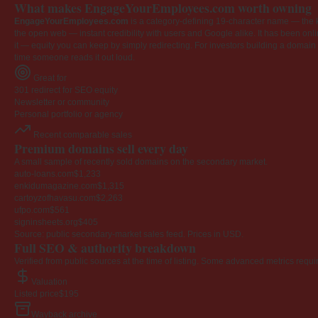
What makes EngageYourEmployees.com worth owning
EngageYourEmployees.com
is a category-defining 19-character name — the k
the open web — instant credibility with users and Google alike. It has been onlin
it — equity you can keep by simply redirecting. For investors building a domain por
time someone reads it out loud.
Great for
301 redirect for SEO equity
Newsletter or community
Personal portfolio or agency
Recent comparable sales
Premium domains sell every day
A small sample of recently sold domains on the secondary market.
auto-loans.com
$1,233
enkidumagazine.com
$1,315
cartoyzofhavasu.com
$2,263
ufpo.com
$561
signinsheets.org
$405
Source: public secondary-market sales feed. Prices in USD.
Full SEO & authority breakdown
Verified from public sources at the time of listing. Some advanced metrics requi
Valuation
Listed price
$195
Wayback archive