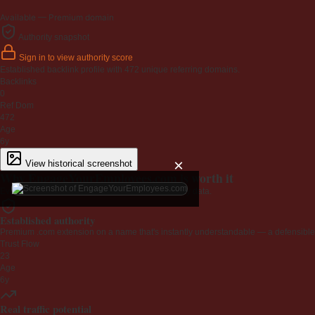
Available — Premium domain
Authority snapshot
Sign in to view authority score
Established backlink profile with
472
unique referring domains.
Backlinks
0
Ref Dom
472
Age
6y
×
View historical screenshot
Why EngageYourEmployees.com is worth it
Every claim below is backed by verified third-party data.
Established authority
Premium .com extension on a name that's instantly understandable — a defensible 
Trust Flow
23
Age
6y
Real traffic potential