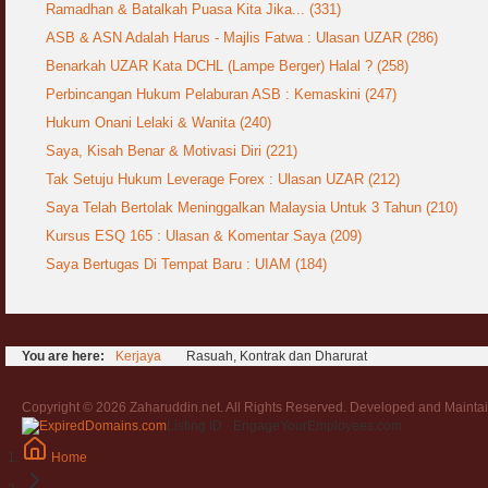
Ramadhan & Batalkah Puasa Kita Jika... (331)
ASB & ASN Adalah Harus - Majlis Fatwa : Ulasan UZAR (286)
Benarkah UZAR Kata DCHL (Lampe Berger) Halal ? (258)
Perbincangan Hukum Pelaburan ASB : Kemaskini (247)
Hukum Onani Lelaki & Wanita (240)
Saya, Kisah Benar & Motivasi Diri (221)
Tak Setuju Hukum Leverage Forex : Ulasan UZAR (212)
Saya Telah Bertolak Meninggalkan Malaysia Untuk 3 Tahun (210)
Kursus ESQ 165 : Ulasan & Komentar Saya (209)
Saya Bertugas Di Tempat Baru : UIAM (184)
You are here:
Kerjaya
Rasuah, Kontrak dan Dharurat
Copyright © 2026 Zaharuddin.net. All Rights Reserved. Developed and Mainta
Listing ID · EngageYourEmployees.com
Home