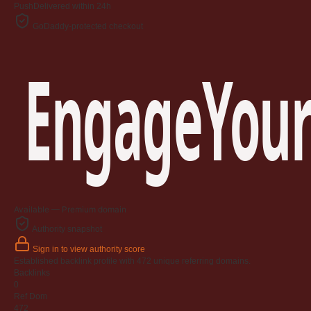
Push
Delivered within 24h
GoDaddy-protected checkout
EngageYour
Available — Premium domain
Authority snapshot
Sign in to view authority score
Established backlink profile with
472
unique referring domains.
Backlinks
0
Ref Dom
472