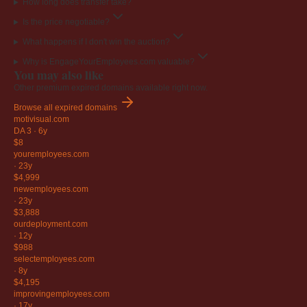
How long does transfer take?
Is the price negotiable?
What happens if I don't win the auction?
Why is EngageYourEmployees.com valuable?
You may also like
Other premium expired domains available right now.
Browse all expired domains
motivisual
.com
DA 3
·
6y
$8
youremployees
.com
·
23y
$4,999
newemployees
.com
·
23y
$3,888
ourdeployment
.com
·
12y
$988
selectemployees
.com
·
8y
$4,195
improvingemployees
.com
·
17y