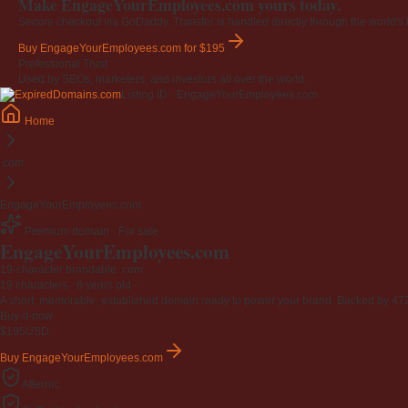
Make EngageYourEmployees.com yours today.
Secure checkout via GoDaddy. Transfer is handled directly through the world's l
Buy EngageYourEmployees.com
for $195
Professional Trust
Used by SEOs, marketers, and investors all over the world.
Listing ID · EngageYourEmployees.com
Home
.com
EngageYourEmployees.com
Premium domain · For sale
EngageYourEmployees
.com
19-character brandable .com
19 characters ·
6 years old
·
A short, memorable, established domain ready to power your brand. Backed by 472 r
Buy-it-now
$195
USD
Buy EngageYourEmployees.com
Afternic