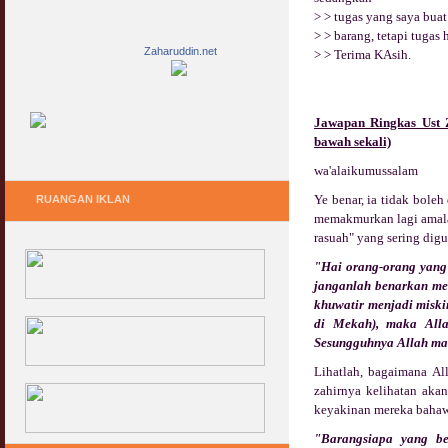
> > tugas yang saya bua
> > barang, tetapi tugas
Zaharuddin.net
> > Terima KAsih.
Jawapan
Ringkas Ust Z
bawah sekali)
wa'alaikumussalam
Ye benar, ia tidak bole
RUANGAN IKLAN
memakmurkan lagi amalan
rasuah" yang sering digu
"Hai orang-orang yang 
janganlah benarkan mer
khuwatir menjadi miski
di Mekah), maka All
Sesungguhnya Allah mah
Lihatlah, bagaimana Al
zahirnya kelihatan aka
keyakinan mereka bahawa
"Barangsiapa yang be