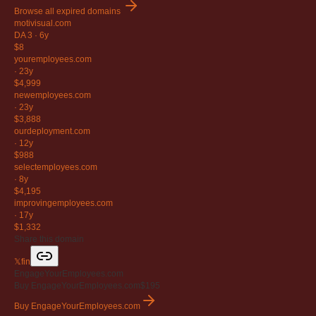
Browse all expired domains
motivisual
.com
DA 3
·
6y
$8
youremployees
.com
·
23y
$4,999
newemployees
.com
·
23y
$3,888
ourdeployment
.com
·
12y
$988
selectemployees
.com
·
8y
$4,195
improvingemployees
.com
·
17y
$1,332
Share this domain
𝕏
f
in
EngageYourEmployees.com
Buy EngageYourEmployees.com
$195
Buy EngageYourEmployees.com