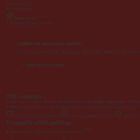
Snapshots
107
First seen
2009
Brand signals
EXD NameAppeal
4.0 · Fair
Want to see every metric?
Free account unlocks advanced SEO data, side-by-side compar
Create free account
Why GoDaddy?
As the world's largest domain registrar with over
20 million customers
, GoDad
a wide range of TLDs. Its user-friendly interface and comprehensive services, i
Secure GoDaddy checkout
ICANN-accredited registrar
20M+ cust
Frequently asked questions
How do I buy EngageYourEmployees.com?