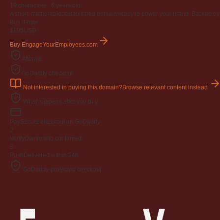
19 characters ·
6 years old
·
A short, memorable, established domain ready to power your brand. Backed by 4
Buy-it-now
$195
USD
Buy EngageYourEmployees.com
Afternic
GoDaddy checkout
Not interested in buying this domain?
Browse relevant content instead
What happens after you buy
Pay
Secure checkout on GoDaddy
2
Verify
Ownership confirmed
3
Push
Delivered within 24h
GoDaddy-protected checkout