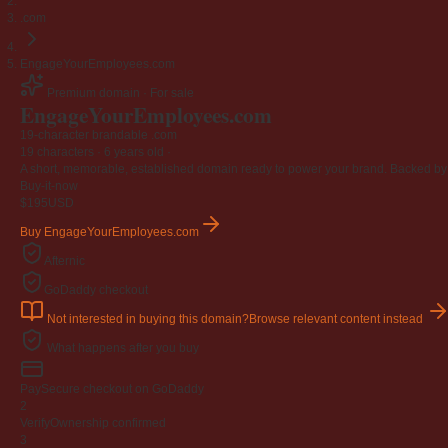
.com
EngageYourEmployees.com
Premium domain · For sale
EngageYourEmployees
.com
19-character brandable .com
19 characters ·
6 years old
·
A short, memorable, established domain ready to power your brand. Backed by 4
Buy-it-now
$195
USD
Buy EngageYourEmployees.com
Afternic
GoDaddy checkout
Not interested in buying this domain?
Browse relevant content instead
What happens after you buy
Pay
Secure checkout on GoDaddy
2
Verify
Ownership confirmed
3