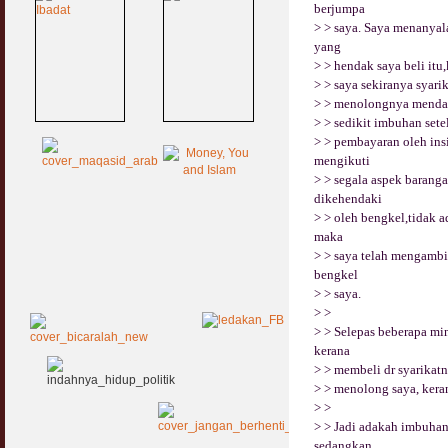
berjumpa
> > saya. Saya menanyal
yang
> > hendak saya beli i
> > saya sekiranya syar
> > menolongnya mendap
> > sedikit imbuhan sete
> > pembayaran oleh insi
mengikuti
> > segala aspek barang
dikehendaki
> > oleh bengkel,tidak a
maka
> > saya telah mengamb
bengkel
> > saya.
> >
> > Selepas beberapa mi
kerana
> > membeli dr syarikat
> > menolong saya, keran
> >
> > Jadi adakah imbuhan
sedangkan