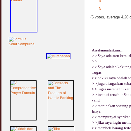
4
5
(5 votes, average 4.20 o
Assalamualaikum....
> > Saya ada satu kemusk
> >
> > Saya adalah kakitang
Tugas
> > hakiki saya adalah s
> > juga ditugaskan seba
> > tugas membantu ketu
> > insitusi tersebut.Sa
yang
> > merupakan seorang 
Ianya
> > mempunyai syarikat
> > jika saya ingin memb
> > membeli barang tert