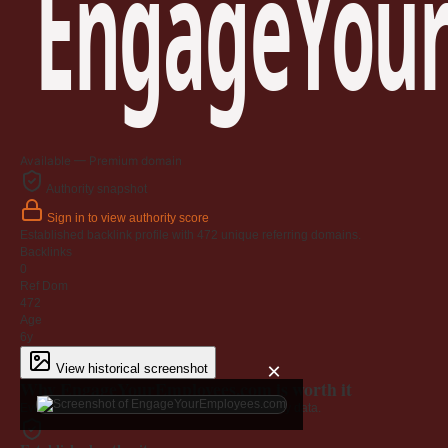
EngageYour
Available — Premium domain
Authority snapshot
Sign in to view authority score
Established backlink profile with
472
unique referring domains.
Backlinks
0
Ref Dom
472
Age
6y
×
View historical screenshot
Why EngageYourEmployees.com is worth it
Every claim below is backed by verified third-party data.