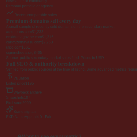
Newsletter or community
Personal portfolio or agency
Recent comparable sales
Premium domains sell every day
A small sample of recently sold domains on the secondary market.
auto-loans.com
$1,233
enkidumagazine.com
$1,315
cartoyzofhavasu.com
$2,263
ufpo.com
$561
signinsheets.org
$405
Source: public secondary-market sales feed. Prices in USD.
Full SEO & authority breakdown
Verified from public sources at the time of listing. Some advanced metrics requi
Valuation
Listed price
$195
Wayback archive
Snapshots
107
First seen
2009
Brand signals
EXD NameAppeal
4.0 · Fair
Want to see every metric?