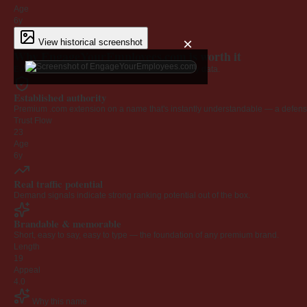
Age
6y
×
View historical screenshot
Why EngageYourEmployees.com is worth it
Every claim below is backed by verified third-party data.
Established authority
Premium .com extension on a name that's instantly understandable — a defensib
Trust Flow
23
Age
6y
Real traffic potential
Demand signals indicate strong ranking potential out of the box.
Brandable & memorable
Short, easy to say, easy to type — the foundation of any premium brand.
Length
19
Appeal
4.0
Why this name