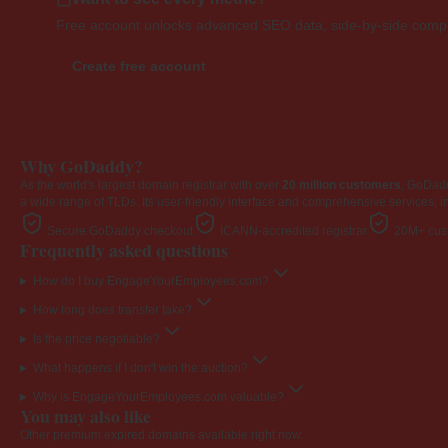
Free account unlocks advanced SEO data, side-by-side compar
Create free account
Why GoDaddy?
As the world's largest domain registrar with over
20 million customers
, GoDad
a wide range of TLDs. Its user-friendly interface and comprehensive services, i
Secure GoDaddy checkout
ICANN-accredited registrar
20M+ cust
Frequently asked questions
How do I buy EngageYourEmployees.com?
How long does transfer take?
Is the price negotiable?
What happens if I don't win the auction?
Why is EngageYourEmployees.com valuable?
You may also like
Other premium expired domains available right now.