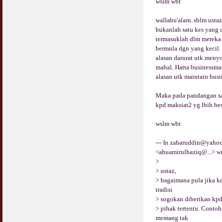
wslm wbt
COVID19
28 March 2020
Aurat Wanita : Apa Sudah Jadi ?
wallahu'alam..sblm usta
12 April 2007
bukanlah satu kes yang
Rewards For Stay Safe at Home During
termasuklah dlm mereka 
COVID19 Outbreak
Ramadhan & Batalkah Puasa Kita Jika...
bermula dgn yang kecil
28 March 2020
18 June 2015
alasan darurat utk meny
mahal. Hatta businessm
Bahaya Nafsu Lelaki
alasan utk maintain busi
31 May 2007
Maka pada pandangan sa
Siapa Lelaki Dayus Menurut Islam ?
kpd maksiat2 yg lbih bes
18 July 2007
wslm wbt
Perbincangan Hukum Uptrend & Hai-O
--- In
zaharuddin@yahoo
06 August 2007
<abuamirulhaziq@...> wr
>
Koleksi Ceramah & Displin Menadah Ilmu
> ustaz,
Dari Ceramah
> bagaimana pula jika ke
20 August 2008
tradisi
> sogokan diberikan kp
Differences Between Islamic Banks &
> pihak tertentu. Contoh
Conventional
memang tak
22 February 2007