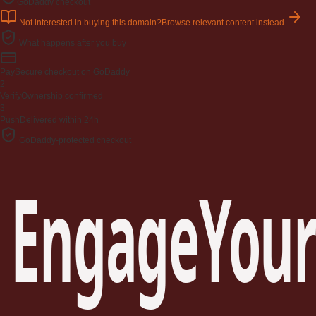
GoDaddy checkout
Not interested in buying this domain?
Browse relevant content instead
What happens after you buy
Pay
Secure checkout on GoDaddy
2
Verify
Ownership confirmed
3
Push
Delivered within 24h
GoDaddy-protected checkout
EngageYour