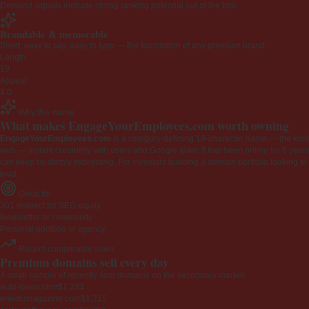
Demand signals indicate strong ranking potential out of the box.
Brandable & memorable
Short, easy to say, easy to type — the foundation of any premium brand.
Length
19
Appeal
4.0
Why this name
What makes EngageYourEmployees.com worth owning
EngageYourEmployees.com
is a category-defining 19-character name — the kind 
web — instant credibility with users and Google alike. It has been online for 6 years
can keep by simply redirecting. For investors building a domain portfolio looking to la
loud.
Great for
301 redirect for SEO equity
Newsletter or community
Personal portfolio or agency
Recent comparable sales
Premium domains sell every day
A small sample of recently sold domains on the secondary market.
auto-loans.com
$1,233
enkidumagazine.com
$1,315