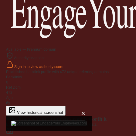
EngageYour
Available — Premium domain
Authority snapshot
Sign in to view authority score
Established backlink profile with
472
unique referring domains.
Backlinks
0
Ref Dom
472
Age
6y
×
View historical screenshot
Why EngageYourEmployees.com is worth it
Every claim below is backed by verified third-party data.