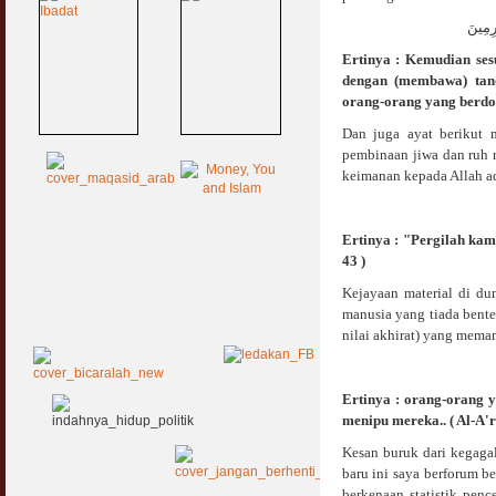
رِمِينَ
Ertinya : Kemudian se
dengan (membawa) tan
orang-orang yang berdosa
Dan juga ayat berikut
pembinaan jiwa dan ruh 
keimanan kepada Allah ada
Ertinya : "Pergilah kam
43 )
Kejayaan material di du
manusia yang tiada bente
nilai akhirat) yang mema
Ertinya : orang-orang 
menipu mereka.. ( Al-A'r
Kesan buruk dari kegagal
baru ini saya berforum 
berkenaan statistik penc