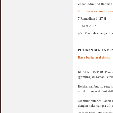
Jangan
Zaharuddin Abd Rahman
03 April 2009
http://www.zaharuddin.ne
Berkenaan Witir & Tahajjud
7 Ramadhan 1427 H
20 October 2006
19 Sept 2007
p/s : Maaflah kiranya tid
PETIKAN BERITA ME
Baca berita asal di sini
.
KUALA LUMPUR: Penemuan
(
gambar
) di Taman Petal
Helaian rambut itu serta
untuk ujian asid deoksir
Menurut sumber, kanak-
dengan kaki mangsa dilip
"Kanak-kanak itu diperca