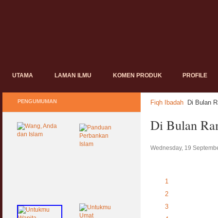
UTAMA
LAMAN ILMU
KOMEN PRODUK
PROFILE
PENGUMUMAN
Fiqh Ibadah
Di Bulan 
Di Bulan Ra
Wednesday, 19 Septembe
1
2
3