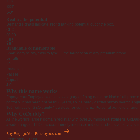
TLD
.com
Real traffic potential
Demand signals indicate strong ranking potential out of the box.
CPC
$0.00
Brandable & memorable
Short, easy to say, easy to type — the foundation of any premium brand.
Length
19
Radio test
Passes
Appeal
4.0
Why this name works
EngageYourEmployees.com is a category-defining namethe kind of full-phrase na
portfolio. It has been online for 6 years, so it already carries history search en
301 redirect for SEO equity
Newsletter or community
Personal portfolio or age
Why GoDaddy?
As the world's largest domain registrar with over
20 million customers
, GoDad
a wide range of TLDs. Its user-friendly interface and comprehensive services, i
Buy EngageYourEmployees.com
Professional Trust