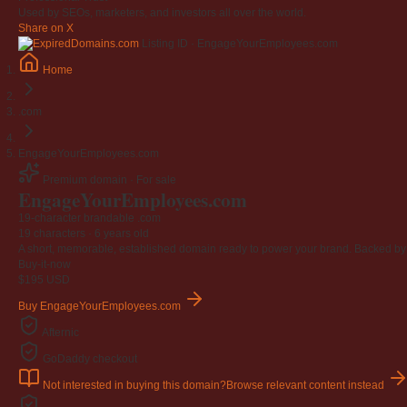
Used by SEOs, marketers, and investors all over the world.
Share on X
Listing ID · EngageYourEmployees.com
Home
.com
EngageYourEmployees.com
Premium domain · For sale
Engage
Your
Employees
.com
19-character brandable .com
19 characters ·
6 years old
A short, memorable, established domain ready to power your brand. Backed by 4
Buy-it-now
$195
USD
Buy EngageYourEmployees.com
Afternic
GoDaddy checkout
Not interested in buying this domain?
Browse relevant content instead