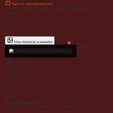
Sign in to view authority score
Established backlink profile with
472
unique referring domains.
Backlinks
0
Ref Dom
472
Age
6y
×
View historical screenshot
Why EngageYourEmployees.com is worth it
Every claim below is backed by verified third-party data.
Smart investment
Premium .com extension on a name that's instantly understandable — a defensib
Asking
$195
AI fair value
$73
TLD
.com
Real traffic potential
Demand signals indicate strong ranking potential out of the box.
CPC