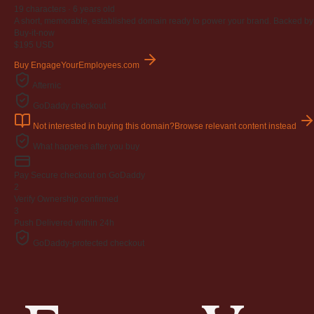
19 characters ·
6 years old
A short, memorable, established domain ready to power your brand. Backed by 4
Buy-it-now
$195
USD
Buy EngageYourEmployees.com
Afternic
GoDaddy checkout
Not interested in buying this domain?
Browse relevant content instead
What happens after you buy
Pay
Secure checkout on GoDaddy
2
Verify
Ownership confirmed
3
Push
Delivered within 24h
GoDaddy-protected checkout