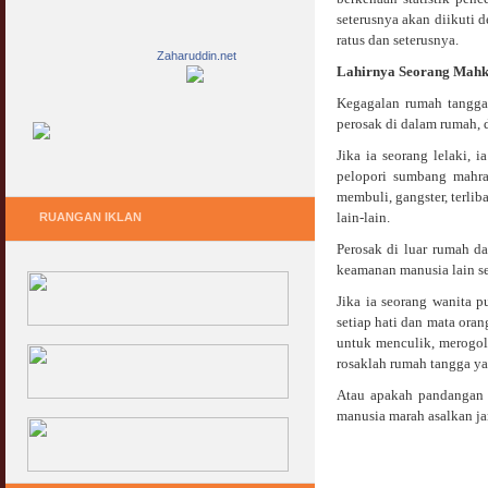
seterusnya akan diikuti 
ratus dan seterusnya.
Zaharuddin.net
Lahirnya Seorang Mahk
Kegagalan rumah tangga
perosak di dalam rumah, d
Jika ia seorang lelaki,
pelopori sumbang mahram
membuli, gangster, terlib
lain-lain.
RUANGAN IKLAN
Perosak di luar rumah d
keamanan manusia lain se
Jika ia seorang wanita p
setiap hati dan mata ora
untuk menculik, merogol
rosaklah rumah tangga ya
Atau apakah pandangan a
manusia marah asalkan jan