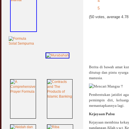
4
5
(50 votes, average 4.78 
Berita di bawah amat ku
ditutup dan pintu syurg
manusia.
Pembentukan jatidiri aga
pemimpin diri, keluar
memantapkannya lagi.
Kejayaan Palsu
Kejayaan membina kekaya
pandangan Allah s.w.t. K