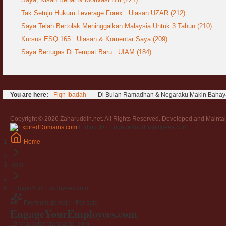
Tak Setuju Hukum Leverage Forex : Ulasan UZAR (212)
Saya Telah Bertolak Meninggalkan Malaysia Untuk 3 Tahun (210)
Kursus ESQ 165 : Ulasan & Komentar Saya (209)
Saya Bertugas Di Tempat Baru : UIAM (184)
You are here:
Fiqh Ibadah
Di Bulan Ramadhan & Negaraku Makin Bahaya 
Copyright © 2026 Zaharuddin.net. All Rights Reserved. Developed and Mainta
Listing ID · EngageYourEmployees.com
Home
.com
EngageYourEmployees.com
Premium domain · For sale
Engage
Your
Employees
.com
19-character brandable .com