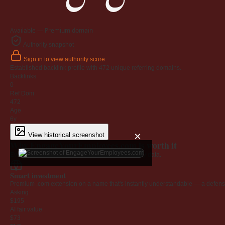
Available — Premium domain
Authority snapshot
Sign in to view authority score
Established backlink profile with
472
unique referring domains.
Backlinks
0
Ref Dom
472
Age
6y
×
View historical screenshot
Why EngageYourEmployees.com is worth it
Every claim below is backed by verified third-party data.
Smart investment
Premium .com extension on a name that's instantly understandable — a defensib
Asking
$195
AI fair value
$73