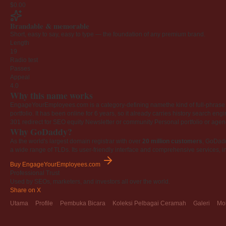
$0.00
Brandable & memorable
Short, easy to say, easy to type — the foundation of any premium brand.
Length
19
Radio test
Passes
Appeal
4.0
Why this name works
EngageYourEmployees.com is a category-defining namethe kind of full-phrase na
portfolio. It has been online for 6 years, so it already carries history search en
301 redirect for SEO equity
Newsletter or community
Personal portfolio or age
Why GoDaddy?
As the world's largest domain registrar with over
20 million customers
, GoDad
a wide range of TLDs. Its user-friendly interface and comprehensive services, i
Buy EngageYourEmployees.com
Professional Trust
Used by SEOs, marketers, and investors all over the world.
Share on X
Utama
Profile
Pembuka Bicara
Koleksi Pelbagai Ceramah
Galeri
Mo