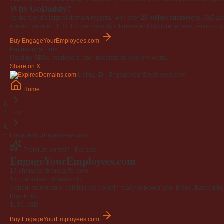
Why GoDaddy?
As the world's largest domain registrar with over
20 million customers
, GoDad
a wide range of TLDs. Its user-friendly interface and comprehensive services, i
Buy EngageYourEmployees.com
Professional Trust
Used by SEOs, marketers, and investors all over the world.
Share on X
Listing ID · EngageYourEmployees.com
Home
.com
EngageYourEmployees.com
Premium domain · For sale
Engage
Your
Employees
.com
19-character brandable .com
19 characters ·
6 years old
A short, memorable, established domain ready to power your brand. Backed by 4
Buy-it-now
$195
USD
Buy EngageYourEmployees.com