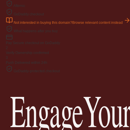
Afternic
GoDaddy checkout
Not interested in buying this domain?
Browse relevant content instead
What happens after you buy
Pay
Secure checkout on GoDaddy
2
Verify
Ownership confirmed
3
Push
Delivered within 24h
GoDaddy-protected checkout
EngageYour