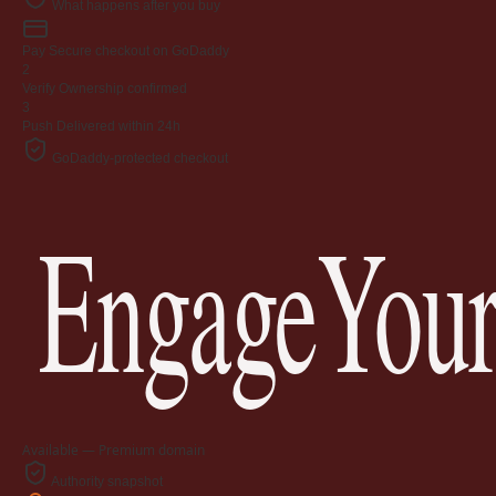
What happens after you buy
Pay
Secure checkout on GoDaddy
2
Verify
Ownership confirmed
3
Push
Delivered within 24h
GoDaddy-protected checkout
EngageYour
Available — Premium domain
Authority snapshot