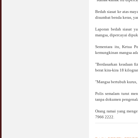
Bedah siasat ke atas ma
disumbat benda keras, ya
Laporan bedah siasat y
mangsa, dipercayai dipuk
Sementara itu, Ketua P
kemungkinan mangsa adal
"Berdasarkan keadaan fi
berat kira-kira 18 kilogr
"Mangsa bertubuh kurus, k
Polis semalam turut me
tanpa dokumen pengenala
Orang ramai yang mengen
7966 2222.