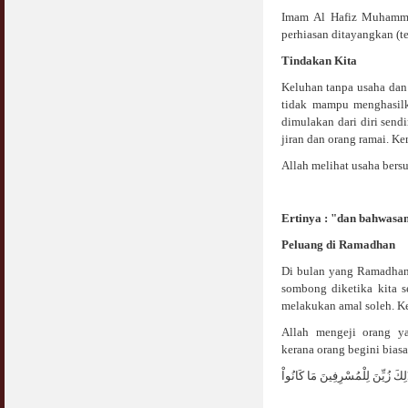
COVID19
Imam Al Hafiz Muhammad
28 March 2020
Aurat Wanita : Apa Sudah Jadi ?
perhiasan ditayangkan (t
12 April 2007
Tindakan Kita
Rewards For Stay Safe at Home During
COVID19 Outbreak
Ramadhan & Batalkah Puasa Kita Jika...
Keluhan tanpa usaha dan 
28 March 2020
18 June 2015
tidak mampu menghasilk
dimulakan dari diri send
Bahaya Nafsu Lelaki
jiran dan orang ramai. K
31 May 2007
Allah melihat usaha bers
Siapa Lelaki Dayus Menurut Islam ?
18 July 2007
Ertinya : "dan bahwasan
Peluang di Ramadhan
Perbincangan Hukum Uptrend & Hai-O
06 August 2007
Di bulan yang Ramadhan 
sombong diketika kita 
Koleksi Ceramah & Displin Menadah Ilmu
melakukan amal soleh. Ke
Dari Ceramah
Allah mengeji orang y
20 August 2008
kerana orang begini bias
Differences Between Islamic Banks &
َلِكَ زُيِّنَ لِلْمُسْرِفِينَ مَا كَانُواْ
Conventional
22 February 2007