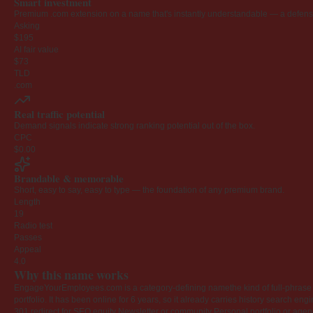
Smart investment
Premium .com extension on a name that's instantly understandable — a defensib
Asking
$195
AI fair value
$73
TLD
.com
Real traffic potential
Demand signals indicate strong ranking potential out of the box.
CPC
$0.00
Brandable & memorable
Short, easy to say, easy to type — the foundation of any premium brand.
Length
19
Radio test
Passes
Appeal
4.0
Why this name works
EngageYourEmployees.com is a category-defining namethe kind of full-phrase na
portfolio. It has been online for 6 years, so it already carries history search en
301 redirect for SEO equity
Newsletter or community
Personal portfolio or age