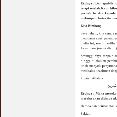
Ertinya : Dan apabila 
tetapi setelah Kami hila
Syahwat Terangsang Tika Puasa : Keliru
Mazi & Mani
pernah berdoa kepada
22 July 2012
melampaui batas itu mem
Kita Bimbang
Hukum Nikah Wanita Hamil Anak Luar Nikah
Saya faham, kita semua m
07 May 2007
membawa anak perempuan
mulia ini, masjid keliha
Hukum Labur & Berniaga Forex (Forex
Trading)
'kasut baru' (untuk dicuri
07 January 2008
Sesungguhnya tanpa dised
hingga dilalaikan pembin
Terkini Hukum ASB dan ASN
tidak menjadi penyumba
17 February 2009
membalas kezaliman denga
Ingatan Allah :-
Subuh Tapi Masih Belum Mandi Wajib : Sah
Puasanya ?
ُعْجِزِينَ
23 August 2010
Ertinya : Maka mereka 
mereka akan ditimpa aki
Menonton Filem Lucah Oleh Suami Isteri
16 May 2007
Berdoa dan berusahalah k
Sekian,
Temuduga Kerja : Yang Perlu & Yang