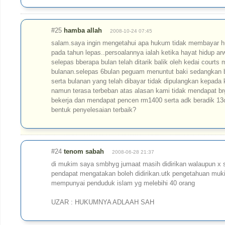
#25
hamba allah
2008-10-24 07:45
salam.saya ingin mengetahui apa hukum tidak membayar h
pada tahun lepas..persoalannya ialah ketika hayat hidup ar
selepas bberapa bulan telah ditarik balik oleh kedai cour
bulanan.selepas 6bulan peguam menuntut baki sedangkan b
serta bulanan yang telah dibayar tidak dipulangkan kepada 
namun terasa terbeban atas alasan kami tidak mendapat brg 
bekerja dan mendapat pencen rm1400 serta adk beradik 13o
bentuk penyelesaian terbaik?
#24
tenom sabah
2008-06-28 21:37
di mukim saya smbhyg jumaat masih didirikan walaupun x 
pendapat mengatakan boleh didirikan.utk pengetahuan muki
mempunyai penduduk islam yg melebihi 40 orang
UZAR : HUKUMNYA ADLAAH SAH