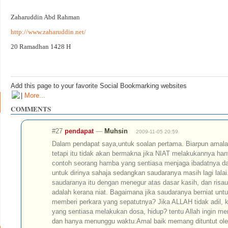
Zaharuddin Abd Rahman
http://www.zaharuddin.net/
20 Ramadhan 1428 H
Add this page to your favorite Social Bookmarking websites
|
More...
COMMENTS
#27
pendapat
—
Muhsin
2009-11-05 20:59
Dalam pendapat saya,untuk soalan pertama. Biarpun amala
tetapi itu tidak akan bermakna jika NIAT melakukannya han
contoh seorang hamba yang sentiasa menjaga ibadatnya d
untuk dirinya sahaja sedangkan saudaranya masih lagi lalai
saudaranya itu dengan menegur atas dasar kasih, dan risa
adalah kerana niat. Bagaimana jika saudaranya berniat untu
memberi perkara yang sepatutnya? Jika ALLAH tidak adil, 
yang sentiasa melakukan dosa, hidup? tentu Allah ingin me
dan hanya menunggu waktu.Amal baik memang dituntut oleh 