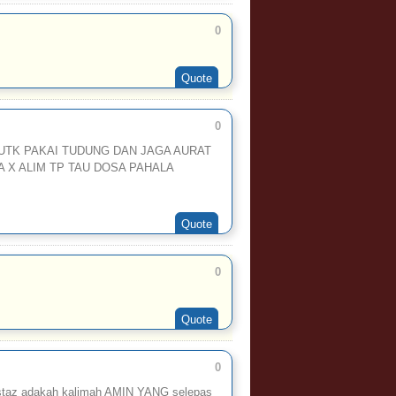
0
Quote
0
 UTK PAKAI TUDUNG DAN JAGA AURAT
A X ALIM TP TAU DOSA PAHALA
Quote
0
Quote
0
ustaz adakah kalimah AMIN YANG selepas