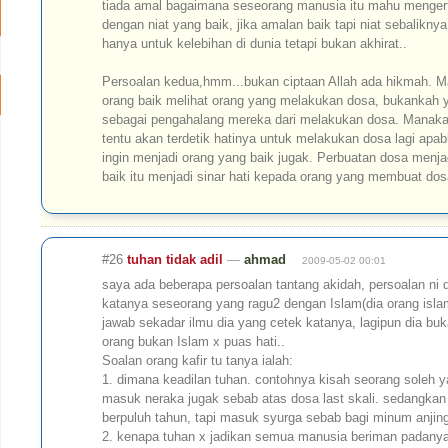
tiada amal bagaimana seseorang manusia itu mahu mengert
dengan niat yang baik, jika amalan baik tapi niat sebalikn
hanya untuk kelebihan di dunia tetapi bukan akhirat..
Persoalan kedua,hmm...bukan ciptaan Allah ada hikmah. Mar
orang baik melihat orang yang melakukan dosa, bukankah y
sebagai pengahalang mereka dari melakukan dosa. Manakal
tentu akan terdetik hatinya untuk melakukan dosa lagi apa
ingin menjadi orang yang baik jugak. Perbuatan dosa menja
baik itu menjadi sinar hati kepada orang yang membuat dos
#26
tuhan tidak adil
—
ahmad
2009-05-02 00:01
saya ada beberapa persoalan tantang akidah, persoalan ni
katanya seseorang yang ragu2 dengan Islam(dia orang islam, 
jawab sekadar ilmu dia yang cetek katanya, lagipun dia bu
orang bukan Islam x puas hati..
Soalan orang kafir tu tanya ialah:
1. dimana keadilan tuhan. contohnya kisah seorang soleh ya
masuk neraka jugak sebab atas dosa last skali. sedangkan
berpuluh tahun, tapi masuk syurga sebab bagi minum anjin
2. kenapa tuhan x jadikan semua manusia beriman padanya