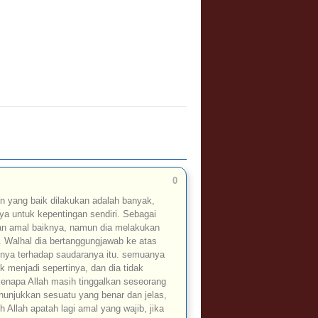
0
n yang baik dilakukan adalah banyak,
ya untuk kepentingan sendiri. Sebagai
an amal baiknya, namun dia melakukan
. Walhal dia bertanggungjawa
b ke atas
unya terhadap saudaranya itu. semuanya
k menjadi sepertinya, dan dia tidak
kenapa Allah masih tinggalkan seseorang
nunjukkan sesuatu yang benar dan jelas,
Allah apatah lagi amal yang wajib, jika