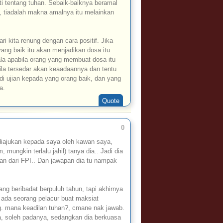
i tentang tuhan. Sebaik-baiknya beramal
ya, tiadalah makna amalnya itu melainkan
i kita renung dengan cara positif. Jika
ang baik itu akan menjadikan dosa itu
a apabila orang yang membuat dosa itu
bila tersedar akan keaadaannya dan tentu
di ujian kepada yang orang baik, dan yang
a.
Quote
0
 diajukan kepada saya oleh kawan saya,
mungkin terlalu jahil) tanya dia.. Jadi dia
kan dari FPI.. Dan jawapan dia tu nampak
ng beribadat berpuluh tahun, tapi akhirnya
 ada seorang pelacur buat maksiat
g. mana keadilan tuhan?, cmane nak jawab.
, soleh padanya, sedangkan dia berkuasa