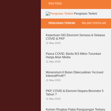
RSS FEED
Pengisian Terkini
PENGISIAN TERKINI
PALING POPULAR
Keperluan GIG Ekonomi Semasa & Selepas
COVID & PKP
11 May 2020
Pasca COVID, Bantu IKS Mikro Turunkan
Harga Iklan Media
11 May 2020
Morarorium 6 Bulan Dikecualikan 'Accrued
Interest/Profit'?
11 May 2020
PKP, COVID & Ekonom Negara Berundur 5
Tahun ?
11 May 2020
Komen Ringkas Pakej Rangsangan Terbaru