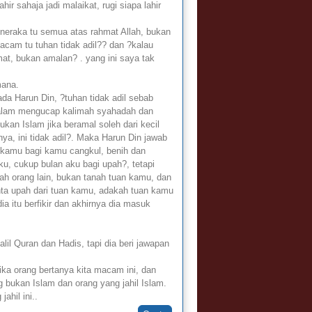
ir sahaja jadi malaikat, rugi siapa lahir
neraka tu semua atas rahmat Allah, bukan
acam tu tuhan tidak adil?? dan ?kalau
t, bukan amalan? . yang ini saya tak
mana.
ada Harun Din, ?tuhan tidak adil sebab
i dalam mengucap kalimah syahadah dan
ukan Islam jika beramal soleh dari kecil
ya, ini tidak adil?. Maka Harun Din jawab
 kamu bagi kamu cangkul, benih dan
u, cukup bulan aku bagi upah?, tetapi
ah orang lain, bukan tanah tuan kamu, dan
ta upah dari tuan kamu, adakah tuan kamu
a itu berfikir dan akhirnya dia masuk
lil Quran dan Hadis, tapi dia beri jawapan
ka orang bertanya kita macam ini, dan
 bukan Islam dan orang yang jahil Islam.
ahil ini..