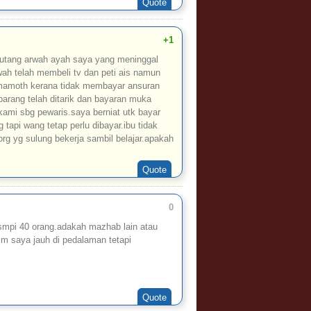
Quote
+1
utang arwah ayah saya yang meninggal
wah telah membeli tv dan peti ais namun
ts mamoth kerana tidak membayar ansuran
arang telah ditarik dan bayaran muka
kami sbg pewaris.saya berniat utk bayar
tapi wang tetap perlu dibayar.ibu tidak
rg yg sulung bekerja sambil belajar.apakah
Quote
0
smpi 40 orang.adakah mazhab lain atau
m saya jauh di pedalaman tetapi
Quote