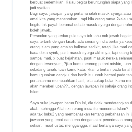
berbuat sedemikian. Kalau begitu beruntunglah siapa yang lah
jadi syaitan.
Bagi saya, jawapan yang pertama ialah masuk syurga atau 
amal kita yang menentukan.. tapi bila orang tanya ?kalau m
begitu tak payah beramal sebab masuk syurga dengan rahma
boleh jawab..
Persoalan yang kedua pula saya tak tahu nak jawab bagai
saya tertarik dengan kisah, ada seorang india bertanya kep
orang islam yang amalan baiknya sedikit, tetapi jika mat
tiada dosa syirik, pasti masuk syurga akhirnya, tapi orang b
sampai mati, x buat kejahatan, pasti masuk neraka selaman
dengan tersenyum, ?jika kamu seorang petani miskin, tuan
sebidang tanah, tuan kamu kata, ?kamu bertani pada tanahk
kamu gunakan cangkul dan benih itu untuk bertani pada tan
pertanianmu membuahkan hasil, bila cukup bulan kamu min
akan memberi upah??.. dengan jawapan ini sahaja orang indi
Islam..
Saya suka jawapan harun Din ini, dia tidak mendatangkan da
akal.. sehingga Allah izin orang india itu menerima Islam?
ada tak buku2 yang membahaskan tentang perbahasan ini ji
jawapan yang tepat dan kena dengan akal penerimaan orang
sekian.. maaf ustaz mengganggu. maaf bertanya saya yang j