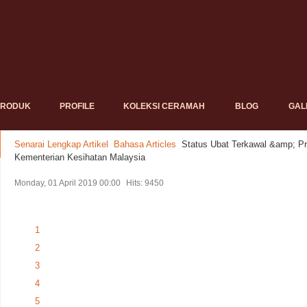
PRODUK
PROFILE
KOLEKSI CERAMAH
BLOG
GAL
Senarai Lengkap Artikel
Bahasa Articles
Status Ubat Terkawal &amp; 
Kementerian Kesihatan Malaysia
Monday, 01 April 2019 00:00
Hits: 9450
1
2
3
4
5