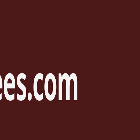
es.
com