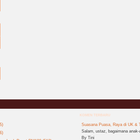
KOMEN TERBARU
5)
Suasana Puasa, Raya di UK & T
Salam, ustaz, bagaimana anak-a
6)
By Tini