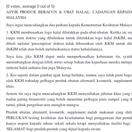
(0 votes, average 0 out of 5)
ASYIK PRODUK BERACUN & UBAT HALAL: CADANGAN KEPAD
MALAYSIA
Saya ingin mencadangkan dua perkara kepada Kementerian Kesihatan Malays
1. KKM membenarkan logo halal diletakkan pada ubat-ubatan. Ketika ini sa
tanpa surat doktor yang diluluskan untuk diletakkan logo halal JAKIM, n
dibeli melalui 'prescription' doktor tidak dibenarkan oleh KKM untuk di
JAKIM telah atau boleh meluluskannya status kehalalannya.
Saya kira, jika KKM dapat mula memperkenalkan kebenaran itu, syarik
menimbangkan dengan lebih serius setiap bahan dan keperluan mereka melepa
industri halal sedunia dan juga Malaysia.
2. Kes seperti dalam gambar agak kerap berlaku, namun saya tidak pasti bag
oleh KKM terhadap pelbagai produk ubatan alternatif, kosmetik, suppleme
khas.
Justeru itu saya ingin mencadangkan KKM menyediakan jabatan khas yang 
badan paling berautoriti yang boleh menerima pelbagai jenis sampel yang 
ramai, pihak pengeluar atau mungkin mangsa.
Produk ubatan alternatif, kosmetik, supplement malah makanan yang
PERLUKAN testing kesihatan dan keselamatan bagi penggunaan dan pemak
hanya respon kepada aduan sekali sekala tetapi menyediakan fasiliti ba
'SELAMAT' bagi produk-produk yang dijual kepada awam.