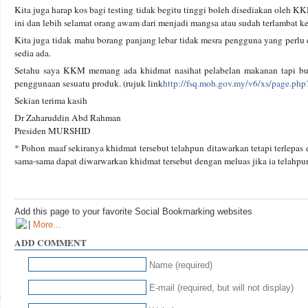
Kita juga harap kos bagi testing tidak begitu tinggi boleh disediakan oleh
ini dan lebih selamat orang awam dari menjadi mangsa atau sudah terlambat k
Kita juga tidak mahu borang panjang lebar tidak mesra pengguna yang perlu 
sedia ada.
Setahu saya KKM memang ada khidmat nasihat pelabelan makanan tapi buk
penggunaan sesuatu produk. (rujuk link
http://fsq.moh.gov.my/v6/xs/page.ph
Sekian terima kasih
Dr Zaharuddin Abd Rahman
Presiden MURSHID
* Pohon maaf sekiranya khidmat tersebut telahpun ditawarkan tetapi terlepas 
sama-sama dapat diwarwarkan khidmat tersebut dengan meluas jika ia telahp
Add this page to your favorite Social Bookmarking websites
|
More...
ADD COMMENT
Name (required)
E-mail (required, but will not display)