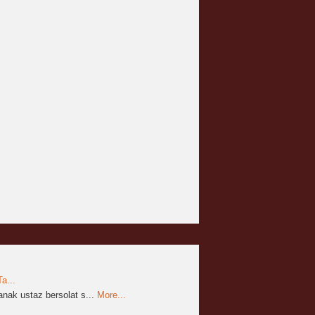
a...
nak ustaz bersolat s...
More...