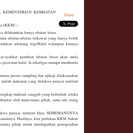
A KEMENTERIAN KESIHATAN
Share
ia (KKM) :-
ya difahamkan hanya ubatan biasa
amun ubatan-ubatan terkawal yang hanya boleh
letakkan sebarang logo
Halal walaupun kiranya
at-syarikat pembuat ubatan besar akan mula
s piawaian halal. Ia sekaligus mampu membantu
aimana proses sampling dan ujikaji dilaksanakan
nt malah makanan yang didakwa punyai nutrient
lengkap makmal canggih yang bertindak selaku
dihantar oleh mana-mana pihak, sama ada orang
 didakwa punyai nutrient khas SEMEMANGNYA
anannya. Hasilnya, kita perlukan KKM bukan
gi semua pihak untuk mendapatkan penegesahan