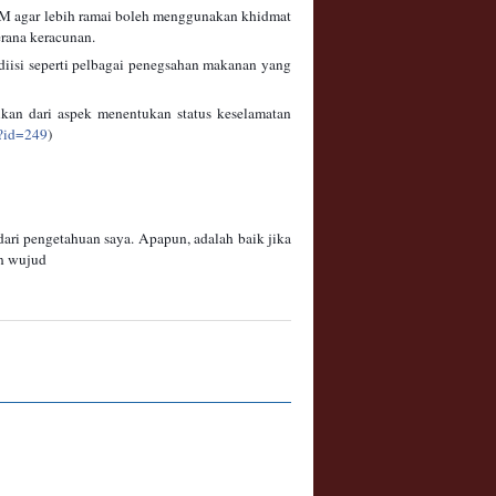
 KKM agar lebih ramai boleh menggunakan khidmat
erana keracunan.
diisi seperti pelbagai penegsahan makanan yang
an dari aspek menentukan status keselamatan
p?id=249
)
dari pengetahuan saya. Apapun, adalah baik jika
un wujud