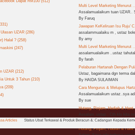
 Facebook Dapat RM100 (512)
Multi Level Marketing Menurut ..
Assalamualaikum tuan UZAR.. S
By Faruq
(331)
Jawapan KeKeliruan Isu Ruju' C.
: Ulasan UZAR (286)
assalammualaiku m , ustaz boleh
By amy
 Halal ? (258)
Multi Level Marketing Menurut ..
askini (247)
assalamualaikum ..ustaz tahutak
By farah
Pelaburan Hartanah Dengan Pula
an UZAR (212)
Ustaz, bagaimana dgn terma dala
ia Untuk 3 Tahun (210)
By HAIDA SULAIMAN
a (209)
Cara Mengurus & Melupus Harta 
Assalamualaikum ustaz..sya ada
4)
By sue
Hutang, Pinjam, Hadiah & Hant..
Assalam..ustaz.. Cth klo kita 
sa Articles
Status Ubat Terkawal & Produk Beracun &: Cadangan Kepada Kem
By sya
Hutang, Pinjam, Hadiah & Hant..
Salam. Saya ada terbaca yang d