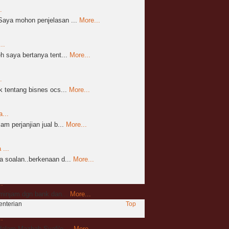
.
aya mohon penjelasan ...
More...
..
 saya bertanya tent...
More...
.
 tentang bisnes ocs...
More...
...
m perjanjian jual b...
More...
...
 soalan..berkenaan d...
More...
.
mminjam dgn bank dan...
More...
enterian
Top
.
alam Mazhab Syafi'e,...
More...