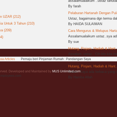
assalamualaikum ..ustaz tahutak
By farah
Pelaburan Hartanah Dengan Pula
an UZAR (212)
Ustaz, bagaimana dgn terma dala
ia Untuk 3 Tahun (210)
By HAIDA SULAIMAN
a (209)
Cara Mengurus & Melupus Harta 
Assalamualaikum ustaz..sya ada
4)
By sue
Hutang, Pinjam, Hadiah & Hant..
Assalam..ustaz.. Cth klo kita 
sa Articles
Pemaju beri Pinjaman Rumah : Pandangan Saya
By sya
Hutang, Pinjam, Hadiah & Hant..
served. Developed and Maintained by
MUS Unlimited.com
.
Salam. Saya ada terbaca yang d
rEmployees.com
By Hamba Allah