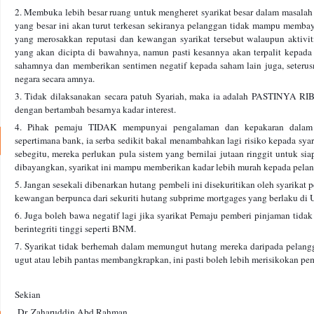
2. Membuka lebih besar ruang untuk mengheret syarikat besar dalam masalah 
yang besar ini akan turut terkesan sekiranya pelanggan tidak mampu membay
yang merosakkan reputasi dan kewangan syarikat tersebut walaupun aktivit
yang akan dicipta di bawahnya, namun pasti kesannya akan terpalit kepada 
sahamnya dan memberikan sentimen negatif kepada saham lain juga, seteru
negara secara amnya.
3. Tidak dilaksanakan secara patuh Syariah, maka ia adalah PASTINYA RIB
dengan bertambah besarnya kadar interest.
4. Pihak pemaju TIDAK mempunyai pengalaman dan kepakaran dalam 
sepertimana bank, ia serba sedikit bakal menambahkan lagi risiko kepada sy
sebegitu, mereka perlukan pula sistem yang bernilai jutaan ringgit untuk sia
dibayangkan, syarikat ini mampu memberikan kadar lebih murah kepada pela
5. Jangan sesekali dibenarkan hutang pembeli ini disekuritikan oleh syarikat
kewangan berpunca dari sekuriti hutang subprime mortgages yang berlaku di 
6. Juga boleh bawa negatif lagi jika syarikat Pemaju pemberi pinjaman tidak
berintegriti tinggi seperti BNM.
7. Syarikat tidak berhemah dalam memungut hutang mereka daripada pelang
ugut atau lebih pantas membangkrapkan, ini pasti boleh lebih merisikokan pe
Sekian
Dr. Zaharuddin Abd Rahman