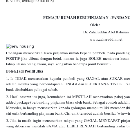
(0 votes, average 0 out of 5)
PEMAJU RUMAH BERI PINJAMAN : PANDAN
Oleh :
Dr. Zaharuddin Abd Rahman
www.zaharuddin.net
Cadangan memberikan lesen pinjaman rumah kepada pembeli, pada pandan
POSITIF jika dibuat dengan betul, namun ia juga BOLEH membawa kesan neg
tahap ulasan orang awam, saya kongsikan beberapa point berikut:-
Boleh Jadi Positif Jika
1. Ia TIDAK mensasarkan kepada pembeli yang GAGAL atau SUKAR menda
adalah mereka yang berpendapatan TINGGI dan SEDERHANA TINGGI. Yang
bank disebabkan pelbagai sebab.
2. Hasil sasaran itu juga, kemudahan ini MESTILAH menawarkan pakej yang
added package) berbanding pinjaman biasa oleh bank. Sebagai contoh adalah 
Mercedes, ia hanya mensasarkan kepada golongan mampu miliki mercedez (bi
ciri unik berbanding pinjaman bank. Ciri unik tersebut adalah bersifat ‘win-w
3. Jika ia masih ingin mensasarkan rakyat yang GAGAL MENDAPAT pinjam
yang diberikan mestilah SAMA atau LEBIH RENDAH berbanding kadar bias