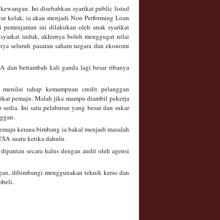
kewangan. Ini disebabkan syarikat public listed
ar kelak, ia akan menjadi Non Performing Loan
i peminjaman ini dilakukan oleh anak syarikat
syarkat induk, akhirnya boleh menggugat nilai
snya seluruh pasaran saham negara dan ekonomi
A dan bertambah kali ganda lagi besar ribanya
menilai tahap kemampuan credit pelanggan
arikat pemaju. Malah jika mampu diambil pekerja
p sedia. Ini satu pelaburan yang besar dan sukar
nggan.
 pemaju kerana bimbang ia bakal menjadi masalah
USA suatu ketika dahulu.
 dipantau secara halus dengan audit oleh agensi
gan, dibimbangi menggunakan teknik keras dan
mbeli.