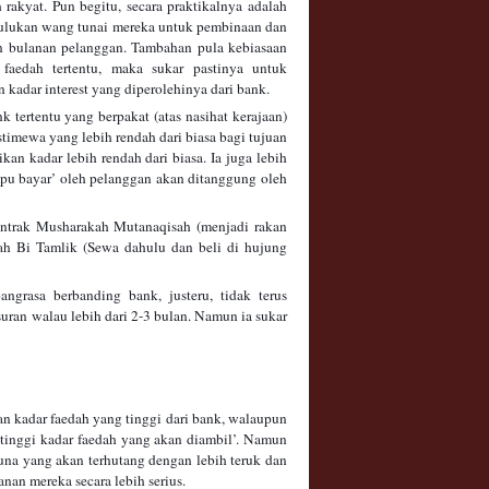
rakyat. Pun begitu, secara praktikalnya adalah
hulukan wang tunai mereka untuk pembinaan dan
an bulanan pelanggan. Tambahan pula kebiasaan
faedah tertentu, maka sukar pastinya untuk
kadar interest yang diperolehinya dari bank.
nk tertentu yang berpakat (atas nasihat kerajaan)
imewa yang lebih rendah dari biasa bagi tujuan
n kadar lebih rendah dari biasa. Ia juga lebih
mpu bayar’ oleh pelanggan akan ditanggung oleh
ontrak Musharakah Mutanaqisah (menjadi rakan
yah Bi Tamlik (Sewa dahulu dan beli di hujung
grasa berbanding bank, justeru, tidak terus
an walau lebih dari 2-3 bulan. Namun ia sukar
an kadar faedah yang tinggi dari bank, walaupun
h tinggi kadar faedah yang akan diambil’. Namun
a yang akan terhutang dengan lebih teruk dan
nan mereka secara lebih serius.