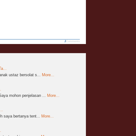
JComments
a...
nak ustaz bersolat s...
More...
.
aya mohon penjelasan ...
More...
..
 saya bertanya tent...
More...
.