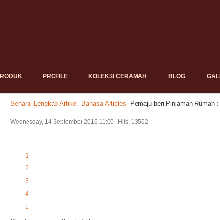
PRODUK
PROFILE
KOLEKSI CERAMAH
BLOG
GAL
Senarai Lengkap Artikel
Bahasa Articles
Pemaju beri Pinjaman Rumah 
Wednesday, 14 September 2016 11:00
Hits: 13562
1
2
3
4
5