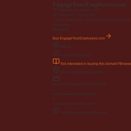
EngageYourEmployees
.com
Jangan
03 April 2009
19-character brandable .com
19 characters ·
6 years old
·
A short, memorable, established domain ready to 
Berkenaan Witir & Tahajjud
Buy-it-now
20 October 2006
$195
USD
Buy EngageYourEmployees.com
Afternic
GoDaddy checkout
Not interested in buying this domain?
Browse
What happens after you buy
Pay
Secure checkout on GoDaddy
2
Verify
Ownership confirmed
3
Push
Delivered within 24h
GoDaddy-protected checkout