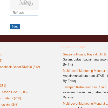
Refresh
Send
KOMEN TERBARU
5)
Suasana Puasa, Raya di UK & T
Salam, ustaz, bagaimana anak-a
6)
By Tini
 Facebook Dapat RM100 (512)
Multi Level Marketing Menurut ..
Assalamualaikum tuan UZAR.. S
By Faruq
(331)
Jawapan KeKeliruan Isu Ruju' C.
: Ulasan UZAR (286)
assalammualaiku m , ustaz boleh
By amy
 Halal ? (258)
Multi Level Marketing Menurut ..
askini (247)