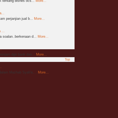
 tentang bisnes ocs...
More...
...
m perjanjian jual b...
More...
...
 soalan..berkenaan d...
More...
.
mminjam dgn bank dan...
More...
Top
.
alam Mazhab Syafi'e,...
More...