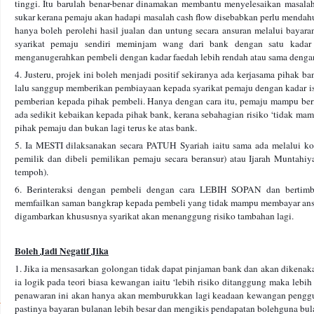
tinggi. Itu barulah benar-benar dinamakan membantu menyelesaikan masalah 
sukar kerana pemaju akan hadapi masalah cash flow disebabkan perlu menda
hanya boleh perolehi hasil jualan dan untung secara ansuran melalui bayar
syarikat pemaju sendiri meminjam wang dari bank dengan satu kadar 
menganugerahkan pembeli dengan kadar faedah lebih rendah atau sama dengan 
4. Justeru, projek ini boleh menjadi positif sekiranya ada kerjasama pihak ba
lalu sanggup memberikan pembiayaan kepada syarikat pemaju dengan kadar ist
pemberian kepada pihak pembeli. Hanya dengan cara itu, pemaju mampu berika
ada sedikit kebaikan kepada pihak bank, kerana sebahagian risiko ‘tidak ma
pihak pemaju dan bukan lagi terus ke atas bank.
5. Ia MESTI dilaksanakan secara PATUH Syariah iaitu sama ada melalui k
pemilik dan dibeli pemilikan pemaju secara beransur) atau Ijarah Muntahi
tempoh).
6. Berinteraksi dengan pembeli dengan cara LEBIH SOPAN dan bertimban
memfailkan saman bangkrap kepada pembeli yang tidak mampu membayar ansur
digambarkan khususnya syarikat akan menanggung risiko tambahan lagi.
Boleh Jadi Negatif Jika
1. Jika ia mensasarkan golongan tidak dapat pinjaman bank dan akan dikenak
ia logik pada teori biasa kewangan iaitu ‘lebih risiko ditanggung maka lebi
penawaran ini akan hanya akan memburukkan lagi keadaan kewangan penggun
pastinya bayaran bulanan lebih besar dan mengikis pendapatan bolehguna bula