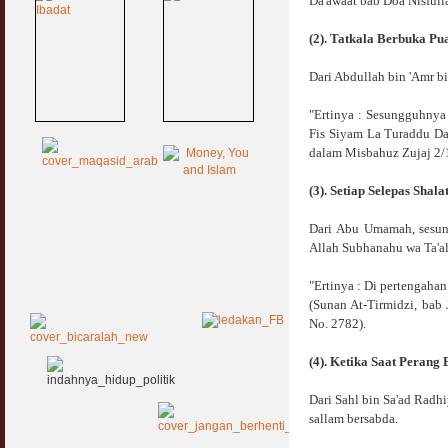
Da'awaat bab Doa Nisfull
(2). Tatkala Berbuka P
Dari Abdullah bin 'Amr b
"Ertinya : Sesungguhnya 
Fis Siyam La Turaddu Da
dalam Misbahuz Zujaj 2/
(3). Setiap Selepas Shal
Dari Abu Umamah, sesung
Allah Subhanahu wa Ta'al
"Ertinya : Di pertengahan
(Sunan At-Tirmidzi, bab
No. 2782).
(4). Ketika Saat Peran
Dari Sahl bin Sa'ad Radhi
sallam bersabda.