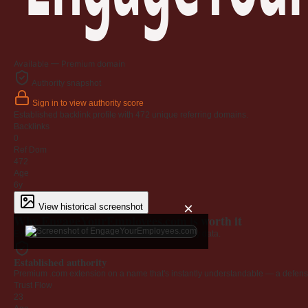
Available — Premium domain
Authority snapshot
Sign in to view authority score
Established backlink profile with
472
unique referring domains.
Backlinks
0
Ref Dom
472
Age
6y
×
View historical screenshot
Why EngageYourEmployees.com is worth it
Every claim below is backed by verified third-party data.
Established authority
Premium .com extension on a name that's instantly understandable — a defensib
Trust Flow
23