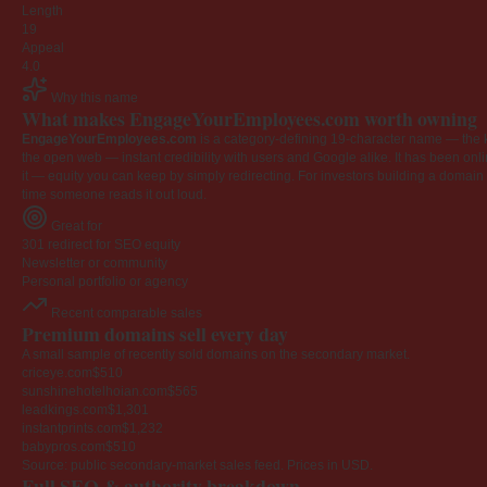
Length
19
Appeal
4.0
Why this name
What makes EngageYourEmployees.com worth owning
EngageYourEmployees.com
is a category-defining 19-character name — the k
the open web — instant credibility with users and Google alike. It has been onlin
it — equity you can keep by simply redirecting. For investors building a domain por
time someone reads it out loud.
Great for
301 redirect for SEO equity
Newsletter or community
Personal portfolio or agency
Recent comparable sales
Premium domains sell every day
A small sample of recently sold domains on the secondary market.
criceye.com
$510
sunshinehotelhoian.com
$565
leadkings.com
$1,301
instantprints.com
$1,232
babypros.com
$510
Source: public secondary-market sales feed. Prices in USD.
Full SEO & authority breakdown