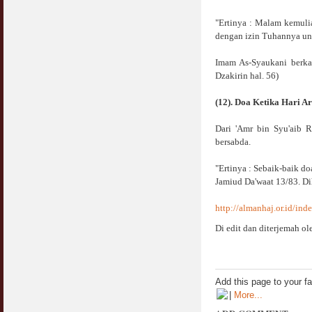
"Ertinya : Malam kemulia
Syahwat Terangsang Tika Puasa : Keliru
Mazi & Mani
dengan izin Tuhannya untu
22 July 2012
Imam As-Syaukani berka
Dzakirin hal. 56)
Hukum Nikah Wanita Hamil Anak Luar Nikah
07 May 2007
(12). Doa Ketika Hari A
Hukum Labur & Berniaga Forex (Forex
Trading)
Dari 'Amr bin Syu'aib R
07 January 2008
bersabda.
"Ertinya : Sebaik-baik do
Terkini Hukum ASB dan ASN
Jamiud Da'waat 13/83. Di
17 February 2009
http://almanhaj.or.id/i
Subuh Tapi Masih Belum Mandi Wajib : Sah
Puasanya ?
Di edit dan diterjemah ol
23 August 2010
Menonton Filem Lucah Oleh Suami Isteri
16 May 2007
Add this page to your f
|
More...
Temuduga Kerja : Yang Perlu & Yang