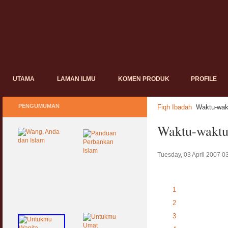
UTAMA
LAMAN ILMU
KOMEN PRODUK
PROFILE
PENGUMUMAN
Fiqh Ibadah
Waktu-wak
Waktu-waktu
Tuesday, 03 April 2007 0
1
2
3