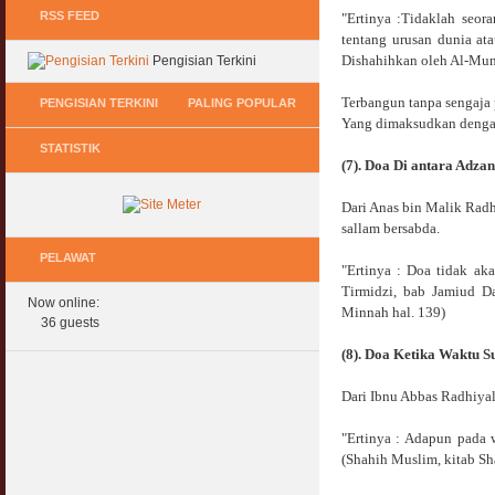
RSS FEED
"Ertinya :Tidaklah seo
tentang urusan dunia at
Dishahihkan oleh Al-Mun
Pengisian Terkini
Terbangun tanpa sengaja 
PENGISIAN TERKINI
PALING POPULAR
Yang dimaksudkan dengan "
STATISTIK
Keperluan GIG Ekonomi Semasa & Selepas
Hukum Onani Lelaki & Wanita
(7). Doa Di antara Adza
COVID & PKP
07 February 2007
11 May 2020
Dari Anas bin Malik Radh
Status Hukum Infinity Downline @ Login
sallam bersabda.
Pasca COVID, Bantu IKS Mikro Turunkan
Facebook Dapat RM100
Harga Iklan Media
PELAWAT
27 February 2010
"Ertinya : Doa tidak ak
11 May 2020
Tirmidzi, bab Jamiud Da
Now online:
Multi Level Marketing Menurut Shariah
Minnah hal. 139)
Morarorium 6 Bulan Dikecualikan 'Accrued
36 guests
08 April 2007
Interest/Profit'?
(8). Doa Ketika Waktu S
11 May 2020
Perbincangan Hukum Pelaburan ASB :
Kemaskini
Dari Ibnu Abbas Radhiyal
PKP, COVID & Ekonom Negara Berundur 5
01 January 2008
Tahun ?
"Ertinya : Adapun pada 
11 May 2020
Oral Seks & Hukumnya
(Shahih Muslim, kitab Sha
28 January 2008
Komen Ringkas Pakej Rangsangan Terbaru