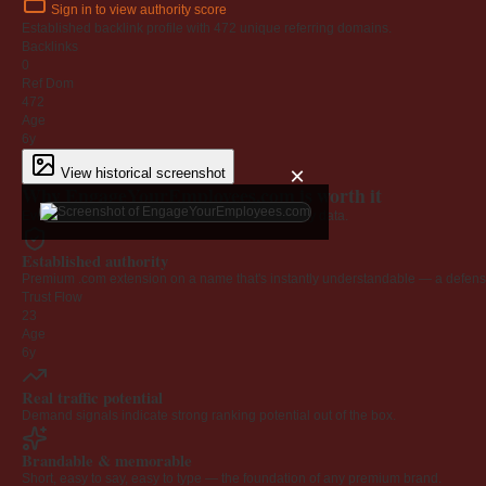
Sign in to view authority score
Established backlink profile with
472
unique referring domains.
Backlinks
0
Ref Dom
472
Age
6y
×
View historical screenshot
Why EngageYourEmployees.com is worth it
Every claim below is backed by verified third-party data.
Established authority
Premium .com extension on a name that's instantly understandable — a defensib
Trust Flow
23
Age
6y
Real traffic potential
Demand signals indicate strong ranking potential out of the box.
Brandable & memorable
Short, easy to say, easy to type — the foundation of any premium brand.