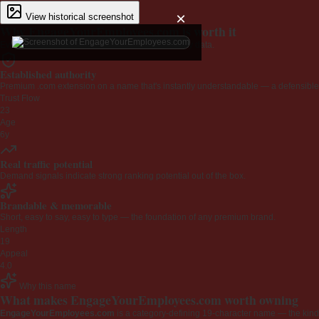
×
View historical screenshot
Why EngageYourEmployees.com is worth it
Every claim below is backed by verified third-party data.
Established authority
Premium .com extension on a name that's instantly understandable — a defensible 
Trust Flow
23
Age
6y
Real traffic potential
Demand signals indicate strong ranking potential out of the box.
Brandable & memorable
Short, easy to say, easy to type — the foundation of any premium brand.
Length
19
Appeal
4.0
Why this name
What makes EngageYourEmployees.com worth owning
EngageYourEmployees.com
is a category-defining 19-character name — the kind 