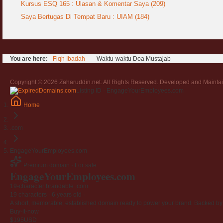
Kursus ESQ 165 : Ulasan & Komentar Saya (209)
Saya Bertugas Di Tempat Baru : UIAM (184)
You are here:
Fiqh Ibadah
Waktu-waktu Doa Mustajab
Copyright © 2026 Zaharuddin.net. All Rights Reserved. Developed and Mainta
Listing ID · EngageYourEmployees.com
Home
.com
EngageYourEmployees.com
Premium domain · For sale
EngageYourEmployees
.com
19-character brandable .com
19 characters ·
6 years old
·
A short, memorable, established domain ready to power your brand. Backed by 4
Buy-it-now
$195
USD