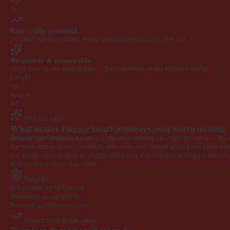
Age
6y
Real traffic potential
Demand signals indicate strong ranking potential out of the box.
Brandable & memorable
Short, easy to say, easy to type — the foundation of any premium brand.
Length
19
Appeal
4.0
Why this name
What makes EngageYourEmployees.com worth owning
EngageYourEmployees.com
is a category-defining 19-character name — the k
the open web — instant credibility with users and Google alike. It has been onlin
it — equity you can keep by simply redirecting. For investors building a domain por
time someone reads it out loud.
Great for
301 redirect for SEO equity
Newsletter or community
Personal portfolio or agency
Recent comparable sales