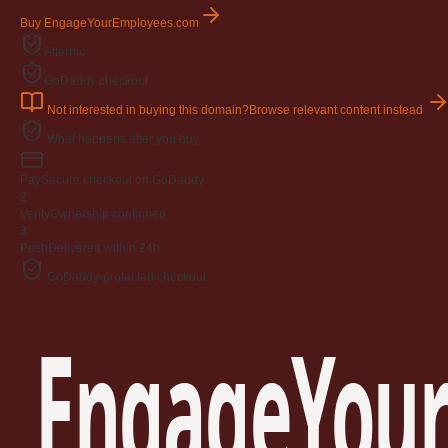
Buy EngageYourEmployees.com
Afternic
GoDaddy checkout
Not interested in buying this domain?
Browse relevant content instead
What happens after you buy
Pay
Secure checkout on GoDaddy
2
Verify
Ownership confirmed
3
Push
Delivered within 24h
GoDaddy-protected checkout
EngageYour