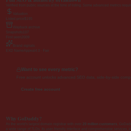
Verified from public sources at the time of listing. Some advanced metrics requi
Valuation
Listed price
$195
Wayback archive
Snapshots
107
First seen
2009
Brand signals
EXD NameAppeal
4.0 · Fair
Want to see every metric?
Free account unlocks advanced SEO data, side-by-side compar
Create free account
Why GoDaddy?
As the world's largest domain registrar with over
20 million customers
, GoDad
a wide range of TLDs. Its user-friendly interface and comprehensive services, i