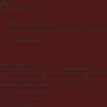
Brand signals
EXD NameAppeal
4.0 · Fair
Want to see every metric?
Free account unlocks advanced SEO data, side-by-side compariso
Create free account
Why GoDaddy?
As the world's largest domain registrar with over
20 million customers
, GoDaddy 
range of TLDs. Its user-friendly interface and comprehensive services, including ho
Secure GoDaddy checkout
ICANN-accredited registrar
20M+ custome
Frequently asked questions
How do I buy EngageYourEmployees.com?
How long does transfer take?
Is the price negotiable?