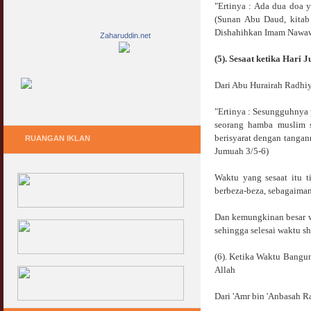
"Ertinya : Ada dua doa y
(Sunan Abu Daud, kitab
Dishahihkan Imam Nawawi 
Zaharuddin.net
(5). Sesaat ketika Hari 
Dari Abu Hurairah Radhiy
"Ertinya : Sesungguhnya p
seorang hamba muslim s
berisyarat dengan tangan
RUANGAN IKLAN
Jumuah 3/5-6)
Waktu yang sesaat itu t
berbeza-beza, sebagaiman
Dan kemungkinan besar wa
sehingga selesai waktu s
(6). Ketika Waktu Bangu
Allah
Dari 'Amr bin 'Anbasah R