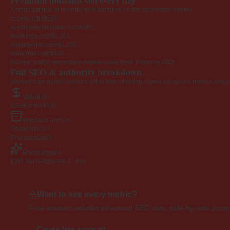
Premium domains sell every day
A small sample of recently sold domains on the secondary market.
criceye.com
$510
sunshinehotelhoian.com
$565
leadkings.com
$1,301
instantprints.com
$1,232
babypros.com
$510
Source: public secondary-market sales feed. Prices in USD.
Full SEO & authority breakdown
Verified from public sources at the time of listing. Some advanced metrics requi
Valuation
Listed price
$195
Wayback archive
Snapshots
107
First seen
2009
Brand signals
EXD NameAppeal
4.0 · Fair
Want to see every metric?
Free account unlocks advanced SEO data, side-by-side compar
Create free account