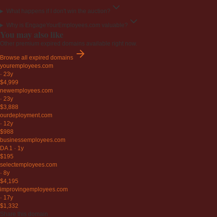
What happens if I don't win the auction?
Why is EngageYourEmployees.com valuable?
You may also like
Other premium expired domains available right now.
Browse all expired domains
youremployees
.com
·
23y
$4,999
newemployees
.com
·
23y
$3,888
ourdeployment
.com
·
12y
$988
businessemployees
.com
DA 1
·
1y
$195
selectemployees
.com
·
8y
$4,195
improvingemployees
.com
·
17y
$1,332
Share this domain