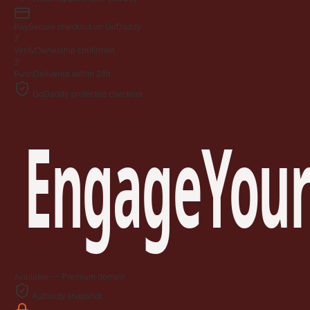
Pay
Secure checkout on GoDaddy
2
Verify
Ownership confirmed
3
Push
Delivered within 24h
GoDaddy-protected checkout
EngageYour
Available — Premium domain
Authority snapshot