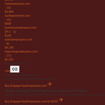
newemployees
.com
·
23y
$3,888
ourdeployment
.com
·
12y
$988
businessemployees
.com
DA 1
·
1y
$195
selectemployees
.com
·
8y
$4,195
improvingemployees
.com
·
17y
$1,332
Share this domain
𝕏
f
in
EngageYourEmployees.com
Buy EngageYourEmployees.com
$195
Buy EngageYourEmployees.com
Make EngageYourEmployees.com yours today.
Secure checkout via GoDaddy. Transfer is handled directly through the world's l
Buy EngageYourEmployees.com
for $195