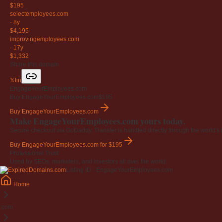
$195
selectemployees
.com
·
8y
$4,195
improvingemployees
.com
·
17y
$1,332
Share this domain
𝕏
f
in
EngageYourEmployees.com
Buy EngageYourEmployees.com
$195
Buy EngageYourEmployees.com
Make EngageYourEmployees.com yours today.
Secure checkout via GoDaddy. Transfer is handled directly through the world's l
Buy EngageYourEmployees.com
for $195
Professional Trust
Used by SEOs, marketers, and investors all over the world.
Listing ID · EngageYourEmployees.com
Home
.com