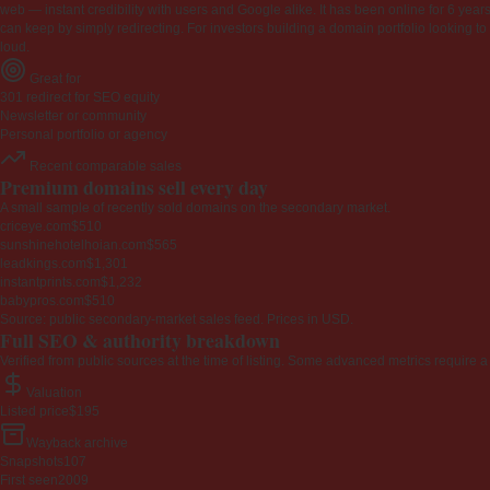
web — instant credibility with users and Google alike. It has been online for 6 years
can keep by simply redirecting. For investors building a domain portfolio looking to la
loud.
Great for
301 redirect for SEO equity
Newsletter or community
Personal portfolio or agency
Recent comparable sales
Premium domains sell every day
A small sample of recently sold domains on the secondary market.
criceye.com
$510
sunshinehotelhoian.com
$565
leadkings.com
$1,301
instantprints.com
$1,232
babypros.com
$510
Source: public secondary-market sales feed. Prices in USD.
Full SEO & authority breakdown
Verified from public sources at the time of listing. Some advanced metrics require a
Valuation
Listed price
$195
Wayback archive
Snapshots
107
First seen
2009