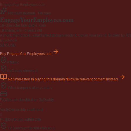
EngageYourEmployees.com
Premium domain · For sale
EngageYourEmployees
.com
19-character brandable .com
19 characters ·
6 years old
·
A short, memorable, established domain ready to power your brand. Backed by 472 r
Buy-it-now
$195
USD
Buy EngageYourEmployees.com
Afternic
GoDaddy checkout
Not interested in buying this domain?
Browse relevant content instead
What happens after you buy
Pay
Secure checkout on GoDaddy
2
Verify
Ownership confirmed
3
Push
Delivered within 24h
GoDaddy-protected checkout