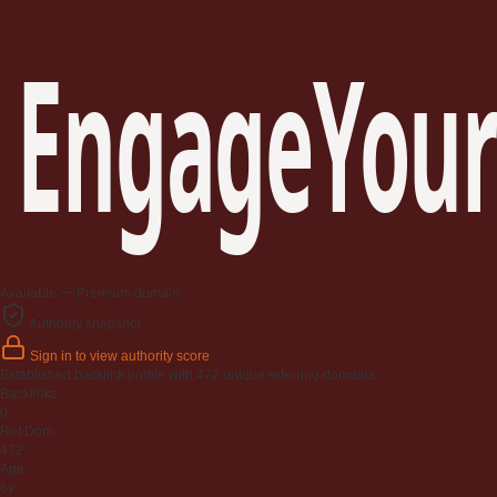
EngageYour
Available — Premium domain
Authority snapshot
Sign in to view authority score
Established backlink profile with
472
unique referring domains.
Backlinks
0
Ref Dom
472
Age
6y