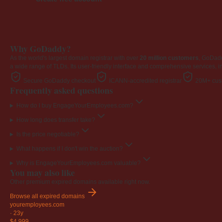
Why GoDaddy?
As the world's largest domain registrar with over
20 million customers
, GoDad
a wide range of TLDs. Its user-friendly interface and comprehensive services, i
Secure GoDaddy checkout
ICANN-accredited registrar
20M+ cust
Frequently asked questions
How do I buy EngageYourEmployees.com?
How long does transfer take?
Is the price negotiable?
What happens if I don't win the auction?
Why is EngageYourEmployees.com valuable?
You may also like
Other premium expired domains available right now.
Browse all expired domains
youremployees
.com
·
23y
$4,999