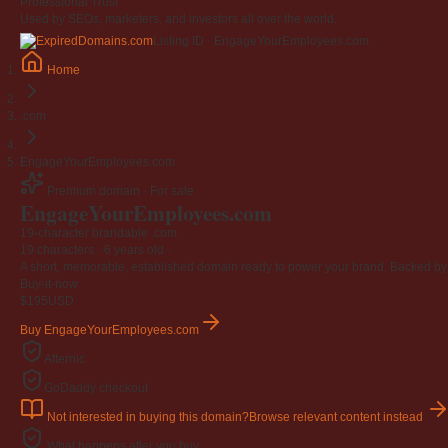
Professional Trust
Used by SEOs, marketers, and investors all over the world.
Listing ID · EngageYourEmployees.com
Home
.com
EngageYourEmployees.com
Premium domain · For sale
EngageYourEmployees
.com
19-character brandable .com
19 characters ·
6 years old
·
A short, memorable, established domain ready to power your brand. Backed by 4
Buy-it-now
$195
USD
Buy EngageYourEmployees.com
Afternic
GoDaddy checkout
Not interested in buying this domain?
Browse relevant content instead
What happens after you buy