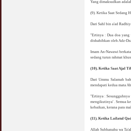
Yang dimaksudkan adalah
COVID19
28 March 2020
Aurat Wanita : Apa Sudah Jadi ?
(9). Ketika Saat Sedang 
12 April 2007
Rewards For Stay Safe at Home During
Dari Sahl bin a'ad Radhiy
COVID19 Outbreak
Ramadhan & Batalkah Puasa Kita Jika...
28 March 2020
18 June 2015
"Ertinya : Dua doa yang
dishahihkan oleh Adz-Dza
Bahaya Nafsu Lelaki
31 May 2007
Imam An-Nawawi berkata b
sedang turun rahmat khus
Siapa Lelaki Dayus Menurut Islam ?
18 July 2007
(10). Ketika Saat Ajal Ti
Perbincangan Hukum Uptrend & Hai-O
Dari Ummu Salamah baha
06 August 2007
mendapati kedua mata Ab
"Ertinya : Sesungguhnya 
Koleksi Ceramah & Displin Menadah Ilmu
Dari Ceramah
mengikutinya' . Semua kel
20 August 2008
kebaikan, kerana para ma
(11). Ketika Lailatul Qa
Differences Between Islamic Banks &
Conventional
22 February 2007
Allah Subhanahu wa Ta'al