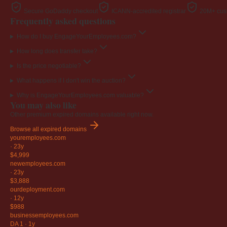
Secure GoDaddy checkout
ICANN-accredited registrar
20M+ cust
Frequently asked questions
How do I buy EngageYourEmployees.com?
How long does transfer take?
Is the price negotiable?
What happens if I don't win the auction?
Why is EngageYourEmployees.com valuable?
You may also like
Other premium expired domains available right now.
Browse all expired domains
youremployees
.com
·
23y
$4,999
newemployees
.com
·
23y
$3,888
ourdeployment
.com
·
12y
$988
businessemployees
.com
DA 1
·
1y