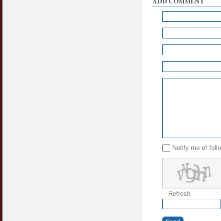
ADD COMMENT
Jangan
03 April 2009
Berkenaan Witir & Tahajjud
20 October 2006
Notify me of fol
Refresh