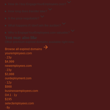
How do I buy EngageYourEmployees.com?
How long does transfer take?
Is the price negotiable?
What happens if I don't win the auction?
Why is EngageYourEmployees.com valuable?
You may also like
Other premium expired domains available right now.
Browse all expired domains
youremployees
.com
·
23y
$4,999
newemployees
.com
·
23y
$3,888
ourdeployment
.com
·
12y
$988
businessemployees
.com
DA 1
·
1y
$195
selectemployees
.com
·
8y