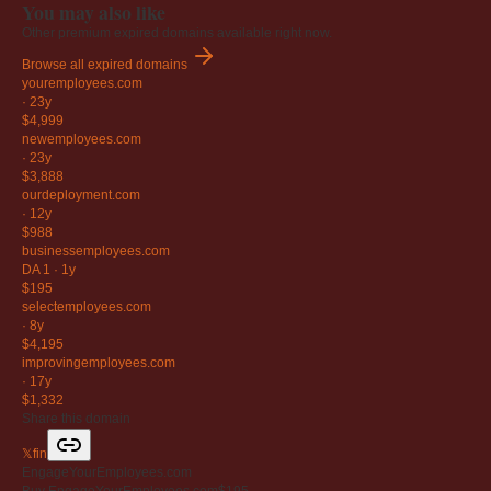
You may also like
Other premium expired domains available right now.
Browse all expired domains
youremployees
.com
·
23y
$4,999
newemployees
.com
·
23y
$3,888
ourdeployment
.com
·
12y
$988
businessemployees
.com
DA 1
·
1y
$195
selectemployees
.com
·
8y
$4,195
improvingemployees
.com
·
17y
$1,332
Share this domain
𝕏
f
in
EngageYourEmployees.com