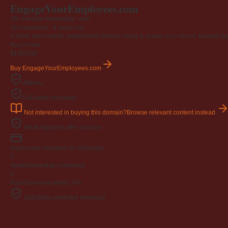
EngageYourEmployees
.com
19-character brandable .com
19 characters ·
6 years old
·
A short, memorable, established domain ready to power your brand. Backed by 4
Buy-it-now
$195
USD
Buy EngageYourEmployees.com
Afternic
GoDaddy checkout
Not interested in buying this domain?
Browse relevant content instead
What happens after you buy
Pay
Secure checkout on GoDaddy
2
Verify
Ownership confirmed
3
Push
Delivered within 24h
GoDaddy-protected checkout