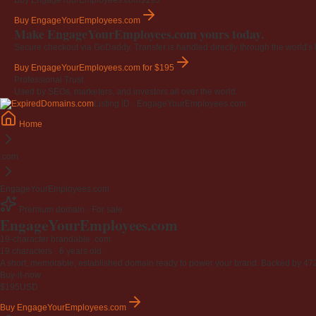
Buy EngageYourEmployees.com
$195
Buy EngageYourEmployees.com
Make EngageYourEmployees.com yours today.
Secure checkout via GoDaddy. Transfer is handled directly through the world's l
Buy EngageYourEmployees.com
for $195
Professional Trust
Used by SEOs, marketers, and investors all over the world.
Listing ID · EngageYourEmployees.com
Home
.com
EngageYourEmployees.com
Premium domain · For sale
EngageYourEmployees
.com
19-character brandable .com
19 characters ·
6 years old
·
A short, memorable, established domain ready to power your brand. Backed by 472 r
Buy-it-now
$195
USD
Buy EngageYourEmployees.com