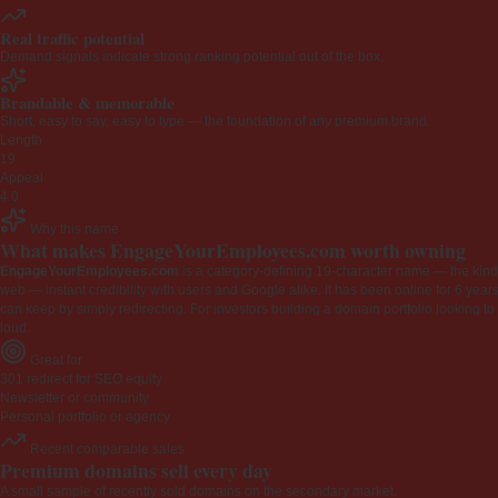
Real traffic potential
Demand signals indicate strong ranking potential out of the box.
Brandable & memorable
Short, easy to say, easy to type — the foundation of any premium brand.
Length
19
Appeal
4.0
Why this name
What makes EngageYourEmployees.com worth owning
EngageYourEmployees.com
is a category-defining 19-character name — the kind 
web — instant credibility with users and Google alike. It has been online for 6 years
can keep by simply redirecting. For investors building a domain portfolio looking to la
loud.
Great for
301 redirect for SEO equity
Newsletter or community
Personal portfolio or agency
Recent comparable sales
Premium domains sell every day
A small sample of recently sold domains on the secondary market.