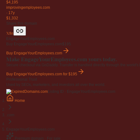
$4,195
improvingemployees
.com
·
17y
$1,332
Share this domain
𝕏
f
in
EngageYourEmployees.com
Buy EngageYourEmployees.com
$195
Buy EngageYourEmployees.com
Make EngageYourEmployees.com yours today.
Secure checkout via GoDaddy. Transfer is handled directly through the world's l
Buy EngageYourEmployees.com
for $195
Professional Trust
Used by SEOs, marketers, and investors all over the world.
Listing ID · EngageYourEmployees.com
Home
.com
EngageYourEmployees.com
Premium domain · For sale