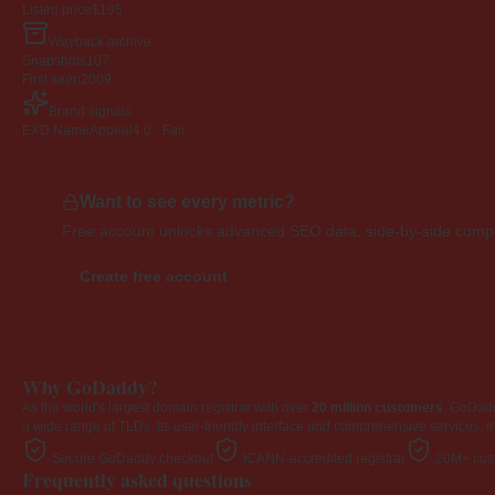
Listed price
$195
Wayback archive
Snapshots
107
First seen
2009
Brand signals
EXD NameAppeal
4.0 · Fair
Want to see every metric?
Free account unlocks advanced SEO data, side-by-side compar
Create free account
Why GoDaddy?
As the world's largest domain registrar with over
20 million customers
, GoDad
a wide range of TLDs. Its user-friendly interface and comprehensive services, i
Secure GoDaddy checkout
ICANN-accredited registrar
20M+ cust
Frequently asked questions