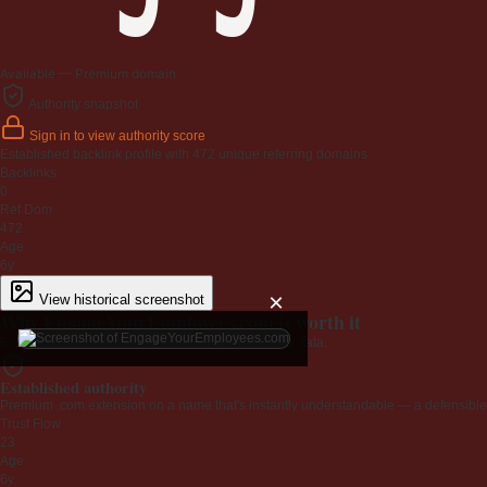
Available — Premium domain
Authority snapshot
Sign in to view authority score
Established backlink profile with
472
unique referring domains.
Backlinks
0
Ref Dom
472
Age
6y
×
View historical screenshot
Why EngageYourEmployees.com is worth it
Every claim below is backed by verified third-party data.
Established authority
Premium .com extension on a name that's instantly understandable — a defensible 
Trust Flow
23
Age
6y