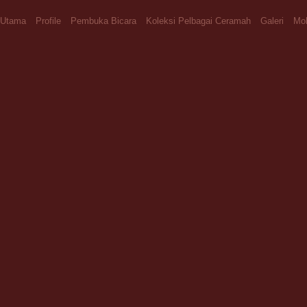
Utama
Profile
Pembuka Bicara
Koleksi Pelbagai Ceramah
Galeri
Moh