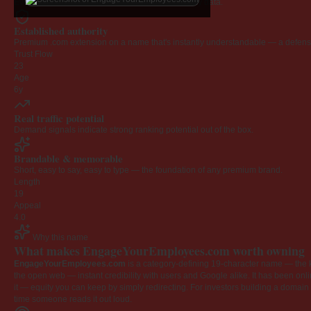
Every claim below is backed by verified third-party data.
Established authority
Premium .com extension on a name that's instantly understandable — a defensib
Trust Flow
23
Age
6y
Real traffic potential
Demand signals indicate strong ranking potential out of the box.
Brandable & memorable
Short, easy to say, easy to type — the foundation of any premium brand.
Length
19
Appeal
4.0
Why this name
What makes EngageYourEmployees.com worth owning
EngageYourEmployees.com
is a category-defining 19-character name — the k
the open web — instant credibility with users and Google alike. It has been onlin
it — equity you can keep by simply redirecting. For investors building a domain por
time someone reads it out loud.