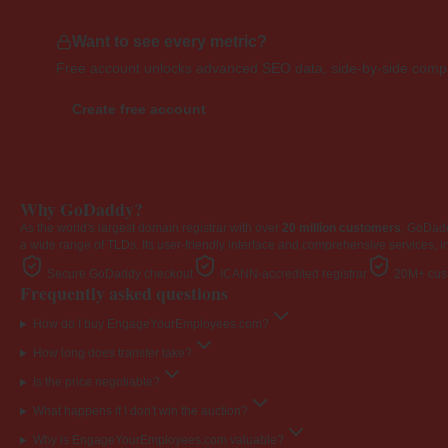
Want to see every metric?
Free account unlocks advanced SEO data, side-by-side compar
Create free account
Why GoDaddy?
As the world's largest domain registrar with over
20 million customers
, GoDad
a wide range of TLDs. Its user-friendly interface and comprehensive services, i
Secure GoDaddy checkout
ICANN-accredited registrar
20M+ cust
Frequently asked questions
How do I buy EngageYourEmployees.com?
How long does transfer take?
Is the price negotiable?
What happens if I don't win the auction?
Why is EngageYourEmployees.com valuable?