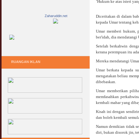
‘Hukum ke atas isteri yan
Zaharuddin.net
Diceritakan di dalam ba
kepada Umar tentang kehi
Umar memberi hukum, pe
ber'idah, dia mendatangi
Setelah berkahwin deng
kerana perempuan itu ada
Mereka mendatangi Umar 
RUANGAN IKLAN
Umar berkata kepada su
mengatakan beliau mempun
dibebaskan.
Umar memberikan piliha
memfasahkan perkahwina
kembali mahar yang diba
Kisah ini dengan sendir
dan boleh kembali semul
Namun demikian tidak se
diri, bukan disorok jin,