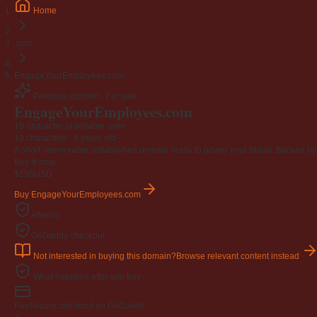
Jangan
Home
03 April 2009
.com
Berkenaan Witir & Tahajjud
20 October 2006
EngageYourEmployees.com
Premium domain · For sale
EngageYourEmployees
.com
19-character brandable .com
19 characters ·
6 years old
·
A short, memorable, established domain ready to power your brand. Backed by 4
Buy-it-now
$195
USD
Buy EngageYourEmployees.com
Afternic
GoDaddy checkout
Not interested in buying this domain?
Browse relevant content instead
What happens after you buy
Pay
Secure checkout on GoDaddy