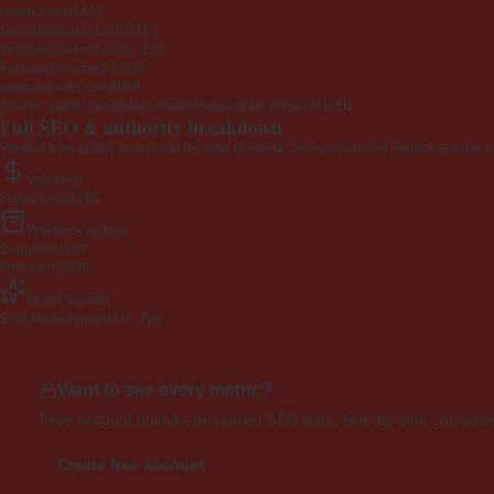
redfoxit.com
$405
zorrosrestaurant.com
$710
theglobalsummit.org
$2,125
francescmm.com
$1,009
veteranworks.com
$605
Source: public secondary-market sales feed. Prices in USD.
Full SEO & authority breakdown
Verified from public sources at the time of listing. Some advanced metrics require a
Valuation
Listed price
$195
Wayback archive
Snapshots
107
First seen
2009
Brand signals
EXD NameAppeal
4.0 · Fair
Want to see every metric?
Free account unlocks advanced SEO data, side-by-side compariso
Create free account