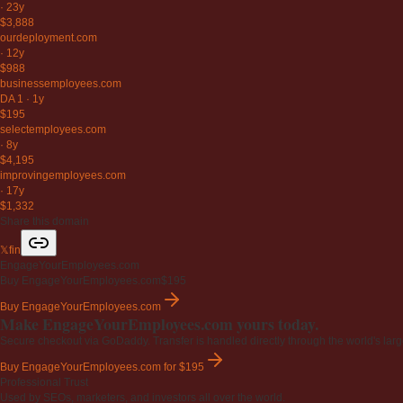
·
23y
$3,888
ourdeployment
.com
·
12y
$988
businessemployees
.com
DA 1
·
1y
$195
selectemployees
.com
·
8y
$4,195
improvingemployees
.com
·
17y
$1,332
Share this domain
𝕏
f
in
EngageYourEmployees.com
Buy EngageYourEmployees.com
$195
Buy EngageYourEmployees.com
Make EngageYourEmployees.com yours today.
Secure checkout via GoDaddy. Transfer is handled directly through the world's larg
Buy EngageYourEmployees.com
for $195
Professional Trust
Used by SEOs, marketers, and investors all over the world.