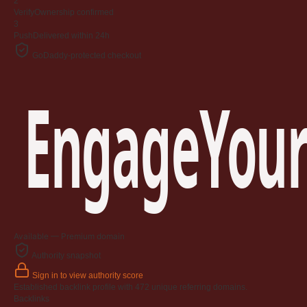
2
Verify
Ownership confirmed
3
Push
Delivered within 24h
GoDaddy-protected checkout
EngageYour
Available — Premium domain
Authority snapshot
Sign in to view authority score
Established backlink profile with
472
unique referring domains.
Backlinks