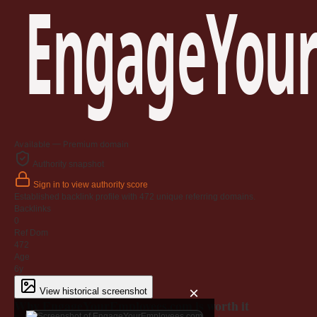
EngageYour
Available — Premium domain
Authority snapshot
Sign in to view authority score
Established backlink profile with
472
unique referring domains.
Backlinks
0
Ref Dom
472
Age
6y
×
View historical screenshot
Why EngageYourEmployees.com is worth it