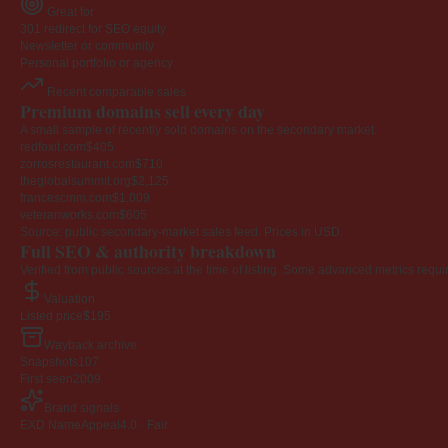
Great for
301 redirect for SEO equity
Newsletter or community
Personal portfolio or agency
Recent comparable sales
Premium domains sell every day
A small sample of recently sold domains on the secondary market.
redfoxit.com
$405
zorrosrestaurant.com
$710
theglobalsummit.org
$2,125
francescmm.com
$1,009
veteranworks.com
$605
Source: public secondary-market sales feed. Prices in USD.
Full SEO & authority breakdown
Verified from public sources at the time of listing. Some advanced metrics requi
Valuation
Listed price
$195
Wayback archive
Snapshots
107
First seen
2009
Brand signals
EXD NameAppeal
4.0 · Fair