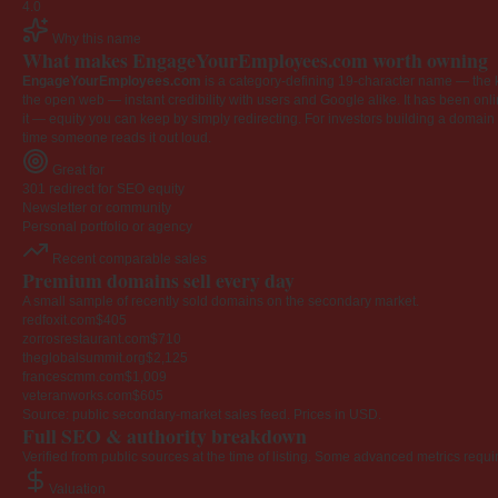
4.0
Why this name
What makes EngageYourEmployees.com worth owning
EngageYourEmployees.com
is a category-defining 19-character name — the k
the open web — instant credibility with users and Google alike. It has been onlin
it — equity you can keep by simply redirecting. For investors building a domain por
time someone reads it out loud.
Great for
301 redirect for SEO equity
Newsletter or community
Personal portfolio or agency
Recent comparable sales
Premium domains sell every day
A small sample of recently sold domains on the secondary market.
redfoxit.com
$405
zorrosrestaurant.com
$710
theglobalsummit.org
$2,125
francescmm.com
$1,009
veteranworks.com
$605
Source: public secondary-market sales feed. Prices in USD.
Full SEO & authority breakdown
Verified from public sources at the time of listing. Some advanced metrics requi
Valuation