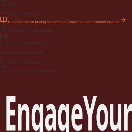
Afternic
GoDaddy checkout
Not interested in buying this domain?
Browse relevant content instead
What happens after you buy
Pay
Secure checkout on GoDaddy
2
Verify
Ownership confirmed
3
Push
Delivered within 24h
GoDaddy-protected checkout
EngageYour