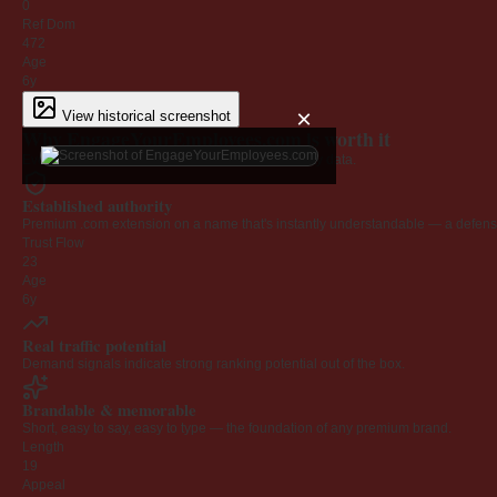
0
Ref Dom
472
Age
6y
×
View historical screenshot
Why EngageYourEmployees.com is worth it
Every claim below is backed by verified third-party data.
Established authority
Premium .com extension on a name that's instantly understandable — a defensib
Trust Flow
23
Age
6y
Real traffic potential
Demand signals indicate strong ranking potential out of the box.
Brandable & memorable
Short, easy to say, easy to type — the foundation of any premium brand.
Length
19
Appeal