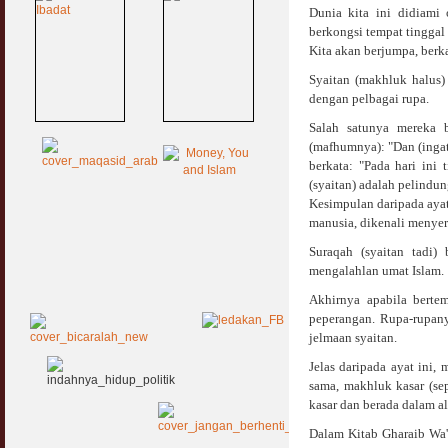
Dunia kita ini didiami
berkongsi tempat tinggal
Kita akan berjumpa, berk
Syaitan (makhluk halus
dengan pelbagai rupa.
Salah satunya mereka 
(mafhumnya): "Dan (inga
berkata: "Pada hari in
(syaitan) adalah pelindung
Kesimpulan daripada ayat 
manusia, dikenali menye
Suraqah (syaitan tadi
mengalahlan umat Islam.
Akhirnya apabila berte
peperangan. Rupa-rupany
jelmaan syaitan.
Jelas daripada ayat ini
sama, makhluk kasar (se
kasar dan berada dalam a
Dalam Kitab Gharaib Wa'a