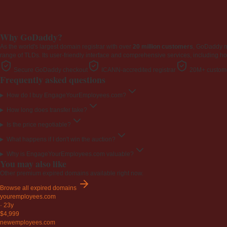
Why GoDaddy?
As the world's largest domain registrar with over
20 million customers
, GoDaddy 
range of TLDs. Its user-friendly interface and comprehensive services, including ho
Secure GoDaddy checkout
ICANN-accredited registrar
20M+ custome
Frequently asked questions
How do I buy EngageYourEmployees.com?
How long does transfer take?
Is the price negotiable?
What happens if I don't win the auction?
Why is EngageYourEmployees.com valuable?
You may also like
Other premium expired domains available right now.
Browse all expired domains
youremployees
.com
·
23y
$4,999
newemployees
.com